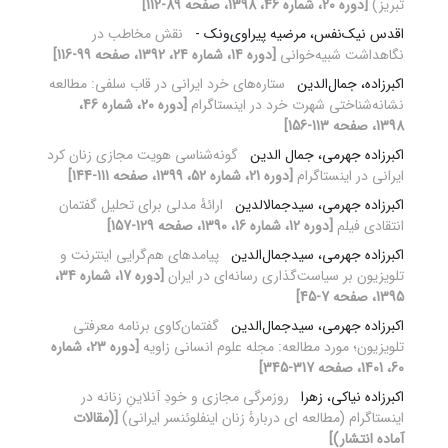
تبریز)
[دوره 20، شماره 46، 1398، صفحه 89-112]
اقدس نیک‌نفس، مرضیه پیراوی‌ونک -
نقش مخاطب در
نگاهداشت شبیه‌خوانی
[دوره 14، شماره 24، 1392، صفحه 99-116]
اکبرزاده، جمال‌الدین
ستاره‌های خرد ایرانی در قاب سلفی: مطالعه
نشانه‌شناختی شهرت خرد در اینستاگرام
[دوره 20، شماره 46،
1398، صفحه 113-156]
اکبرزاده جهرمی، جمال الدین
گونه‌شناسی هویت مجازی زنان کرد
ایرانی در اینستاگرام
[دوره 21، شماره 52، 1399، صفحه 111-144]
اکبرزاده جهرمی، سیدجمال‏الدین
ارائۀ مدلی برای تحلیل گفتمان
انتقادی فیلم
[دوره 12، شماره 16، 1390، صفحه 129-157]
اکبرزاده جهرمی، سیدجمال‌الدین
پیامدهای هم‌گرایی اینترنت و
تلویزیون بر سیاست‌گذاری رسانه‌ای در ایران
[دوره 17، شماره 34،
1395، صفحه 7-45]
اکبرزاده جهرمی، سیدجمال‌الدین
گفتمان‌کاوی برنامه معرفتی
تلویزیون؛ مورد مطالعه: مجله علوم انسانی زاویه
[دوره 23، شماره
60، 1401، صفحه 317-345]
اکبرزاده نیاکی، زهرا
روزمرگی مجازی و خودِ آنلاینِ زنانه در
اینستاگرام (مطالعه ای دربارۀ زنان اینفلوئنسر ایرانی)
[(مقالات
آماده انتشار)]