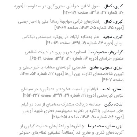
اکبری، کمال
اصول اخلاق حرفه‌ای مجری‌گری در صداوسیما
[دوره
20، شماره 47، 1398، صفحه 117-140]
اکبری، کمال
راهکارهای قرآنی مواجهۀ رسانۀ ملی با اخبار جعلی
[دوره 25، شماره 65، 1403، صفحه 67-92]
اکبری، مجید
هنر به‌مثابه ارتباط در رویکرد سیستمی نیکلاس
لومان
[دوره 13، شماره 19، 1391، صفحه 161-190]
اکرامی‌فر، محمودرضا
اسطوره جن و پری در ادبیات شفاهی
منظوم خراسان
[دوره 16، شماره 30، 1394، صفحه 41-65]
البرزی دعوتی، هادی
شناسایی گونه‌های مشابه با خبر جعلی و
تبیین شاخصه‌های تفاوت بین آن‌ها
[دوره 22، شماره 54، 1400،
صفحه 7-46]
الستی، احمد
فرافیلم و نسبت «خود» و «دیگری» در سینمای
عبّاس کیارستمی
[دوره 21، شماره 49، 1399، صفحه 227-254]
الفت، نگین
مطالعه دریافت مشترک مخاطبان از نماد در فیلم
های سینمایی با تکیه بر نظریه سمبولیسم فطری شهید آوینی
[دوره 26، شماره 70، 1404، صفحه 251-280]
الهی منش، محمدرضا
چالش‌ها و راهکارهای حمایت کیفری از
آفریده‌های فکری و هنری مُد (مطالعۀ تطبیقی نظام‌های حقوقی