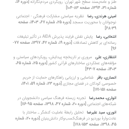
طنز و عامه‌پسند سطح شهر تهران: رویکردی مردم‌نگارانه
[دوره 16،
شماره 31، 1394، صفحه 83-104]
امینی هرندی، رضا
نظریه سیاستی مشارکت فرهنگی - اجتماعی
نوجوانان با محوریت مسجد
[دوره 25، شماره 67، 1403، صفحه
39-68]
انتخابی، رضا
پایش نقش فرایند پذیرش AIDA در تأثیر تبلیغات
رسانه ‌ای بر کاهش تصادفات
[دوره 19، شماره 42، 1397، صفحه 77-
96]
انتظاری، علی
مروری بر تاریخچه پیدایش، رویکردهای سیاستی و
مؤلفه‌های عملکردی ساختارهای قرآنی کشور
[دوره 25، شماره 65،
1403، صفحه 7-43]
انصاری، باقر
شناسایی و ارزیابی راهکارهای حمایت از حریم
خصوصی کودکان در فضای مجازی
[دوره 23، شماره 59، 1401،
صفحه 151-171]
انواری، محمدرضا
تجربه زیسته فرهنگ سیاسی دانشجویان در
شبکه‌های اجتماعی
[دوره 20، شماره 47، 1398، صفحه 95-116]
انوری، سید علیرضا
تحلیل رابطۀ عاملیت کنشگر‌‌‌‎‌ ـ‌ ساختار با
عادت‌وارۀ بوردیو در فرهنگِ‌کسب‌وکار دانش‌بنیان
[دوره 20، شماره
45، 1398، صفحه 153-178]