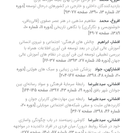
بازدیدکنندگان داخلی و خارجی در کشورهای درحال توسعه
[دوره
12، شماره 13، 1390، صفحه 77-93]
افروغ، محمد
مفاهیم مذهبی در هنر عصر صفوی (قالی‌بافی،
خوشنویسی و نگارگری) با نگاهی تاریخی
[دوره 11، شماره 10،
1389، صفحه 7-49]
افشار، ابراهیم
چالش های فرهنگی- اجتماعی و نیروی انسانی
آموزش عالی ایران در بعد توسعه فن آوری اطلاعات همراه با
بررسی تطبیقی توسعه این فن آوری در نظام های آموزش عالی
جهان
[دوره 15، شماره 27، 1393، صفحه 37-66]
افشارکهن، جواد
پزشکی شدن زیبایی و سبک های هویّتی
[دوره
20، شماره 48، 1398، صفحه 167-204]
افشانی، سیدعلیرضا
رابطۀ سرمایۀ فرهنگی و سواد رسانه‌ای بین
جوانان شهر بافق
[دوره 19، شماره 43، 1397، صفحه 145-164]
افشانی، سیدعلیرضا
رابطه بین مهارت‌های کاربران جوان و
کاربردهای مثبت و منفی شبکه‌های اجتماعی موبایلی
[دوره 20،
شماره 46، 1398، صفحه 7-36]
افشانی، سیدعلیرضا
کاوشی زمینه‌مند در باب چگونگی واسازی
خود در شبکۀ روابط درون/ میان فردی در افراد داغدیده در مواجهه
با مرگ‌های غیرمنتظره
[دوره 23، شماره 57، 1401، صفحه 277-