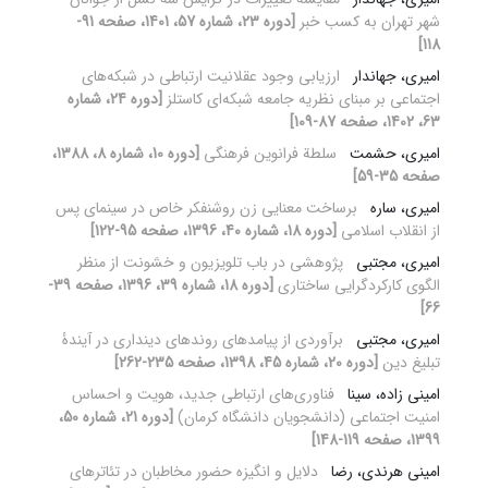
شهر تهران به کسب خبر
[دوره 23، شماره 57، 1401، صفحه 91-
118]
امیری، جهاندار
ارزیابی وجود عقلانیت ارتباطی در شبکه‌های
اجتماعی بر مبنای نظریه جامعه شبکه‌ای کاستلز
[دوره 24، شماره
63، 1402، صفحه 87-109]
امیری، حشمت
سلطة فرانوین فرهنگی
[دوره 10، شماره 8، 1388،
صفحه 35-59]
امیری، ساره
برساخت معنایی زن روشنفکر خاص در سینمای پس
از انقلاب اسلامی
[دوره 18، شماره 40، 1396، صفحه 95-122]
امیری، مجتبی
پژوهشی در باب تلویزیون و خشونت از منظر
الگوی کارکردگرایی ساختاری
[دوره 18، شماره 39، 1396، صفحه 39-
66]
امیری، مجتبی
برآوردی از پیامدهای روندهای دینداری در آیندۀ
تبلیغ دین
[دوره 20، شماره 45، 1398، صفحه 235-262]
امینی زاده، سینا
فناوری‌های ارتباطی جدید، هویت و احساس
امنیت اجتماعی (دانشجویان دانشگاه کرمان)
[دوره 21، شماره 50،
1399، صفحه 119-148]
امینی هرندی، رضا
دلایل و انگیزه حضور مخاطبان در تئاترهای