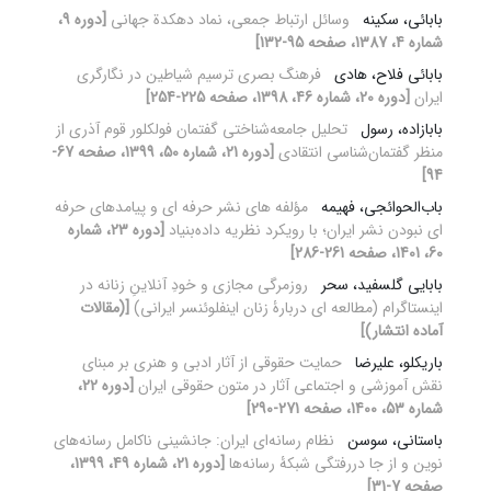
بابائی، سکینه
وسائل ارتباط جمعی، نماد دهکدة جهانی
[دوره 9،
شماره 4، 1387، صفحه 95-132]
بابائی فلاح، هادی
فرهنگ بصری ترسیم شیاطین در نگارگری
ایران
[دوره 20، شماره 46، 1398، صفحه 225-254]
بابازاده، رسول
تحلیل جامعه‌شناختی گفتمان فولکلور قوم آذری از
منظر گفتمان‌شناسی انتقادی
[دوره 21، شماره 50، 1399، صفحه 67-
94]
باب‌الحوائجی، فهیمه
مؤلفه های نشر حرفه ای و پیامدهای حرفه
ای نبودن نشر ایران؛ با رویکرد نظریه داده‌بنیاد
[دوره 23، شماره
60، 1401، صفحه 261-286]
بابایی گلسفید، سحر
روزمرگی مجازی و خودِ آنلاینِ زنانه در
اینستاگرام (مطالعه ای دربارۀ زنان اینفلوئنسر ایرانی)
[(مقالات
آماده انتشار)]
باریکلو، علیرضا
حمایت حقوقی از آثار ادبی و هنری بر مبنای
نقش آموزشی و اجتماعی آثار در متون حقوقی ایران
[دوره 22،
شماره 53، 1400، صفحه 271-290]
باستانی، سوسن
نظام رسانه‌ای ایران: جانشینی ناکامل رسانه‌های
نوین و از جا دررفتگی شبکۀ رسانه‌ها
[دوره 21، شماره 49، 1399،
صفحه 7-31]