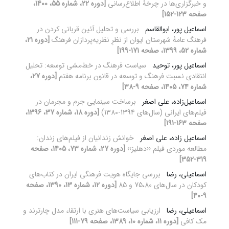
و خبرگزاری‌ها در چرخۀ اطلاع‌رسانی
[دوره 22، شماره 55، 1400،
صفحه 123-152]
اسماعیل پور، ابوالقاسم
بررسی و تحلیل آئین قربانی کردن در
فرهنگ عامۀ شهرستان ایوان از نظرِ نظریه‌پردازان فرهنگ
[دوره 21،
شماره 52، 1399، صفحه 171-199]
اسماعیل پور، توحید
سیاست فرهنگ در خط‌مشی توسعه: تحلیل
انتقادی نسبت فرهنگ و توسعه در قانون برنامه هفتم
[دوره 27،
شماره 74، 1405، صفحه 9-38]
اسماعیل‌زاده، علی اصغر
برساخت سینمایی جرم و مجرمان در
فیلم‌های ایرانی (سال‌های 1394-1380)
[دوره 18، شماره 37، 1396،
صفحه 163-191]
اسماعیل زاده، علی اصغر
خوانش زندانیان از فیلم‌های زندان:
مطالعه موردی فیلم ‹‹دهلیز››
[دوره 27، شماره 73، 1405، صفحه
319-352]
اسماعیلی، رضا
بررسی جایگاه هویت فرهنگی ایران در کتاب‌های
کودکان در سال‌های 75،80 و 85
[دوره 12، شماره 13، 1390، صفحه
9-40]
اسماعیلی، رضا
ارزیابی سیاست‌‌های هنری با ارتقاء مدل چارترند و
مک کافی
[دوره 11، شماره 10، 1389، صفحه 79-111]