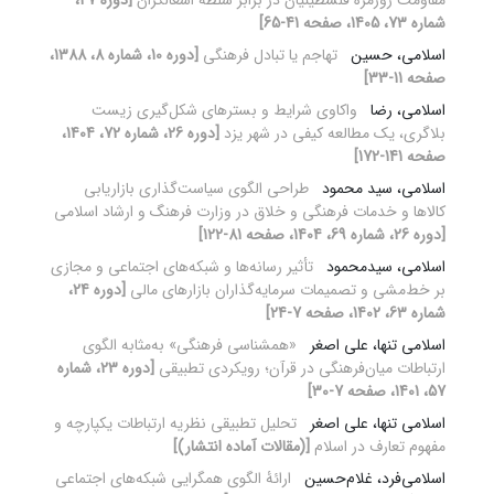
مقاومت روزمرۀ فلسطینیان در برابر سلطۀ اشغالگران
[دوره 27،
شماره 73، 1405، صفحه 41-65]
اسلامی، حسین
تهاجم یا تبادل فرهنگی
[دوره 10، شماره 8، 1388،
صفحه 11-33]
اسلامی، رضا
واکاوی شرایط و بستر‌های شکل‌گیری زیست
بلاگری، یک مطالعه کیفی در شهر یزد
[دوره 26، شماره 72، 1404،
صفحه 141-172]
اسلامی، سید محمود
طراحی الگوی سیاست‌گذاری بازاریابی
کالاها و خدمات فرهنگی و خلاق در وزارت فرهنگ و ارشاد اسلامی
[دوره 26، شماره 69، 1404، صفحه 81-122]
اسلامی، سیدمحمود
تأثیر رسانه‌ها و شبکه‌های اجتماعی و مجازی
بر خط‌مشی و تصمیمات سرمایه‌گذاران بازارهای مالی
[دوره 24،
شماره 63، 1402، صفحه 7-24]
اسلامی تنها، علی اصغر
«همشناسی فرهنگی» به‌مثابه الگوی
ارتباطات میان‌فرهنگی در قرآن؛ رویکردی تطبیقی
[دوره 23، شماره
57، 1401، صفحه 7-30]
اسلامی تنها، علی اصغر
تحلیل تطبیقی نظریه ارتباطات یکپارچه و
مفهوم تعارف در اسلام
[(مقالات آماده انتشار)]
اسلامی‌فرد، غلام‌حسین
ارائۀ الگوی همگرایی شبکه‌های اجتماعی