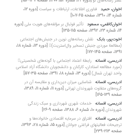
عصر رسانه‌های نو
[دوره 22، شماره 54، 1400، صفحه 137-156]
اخوان، حمید
فناوری اطلاعات، ارتباطات و سیاست
[دوره 12،
شماره 14، 1390، صفحه 65-107]
اخوان‌کاظمی، مسعود
تأثیر فوتبال بر مؤلفه‌های هویت ملی
[دوره
14، شماره 23، 1392، صفحه 115-135]
اخوت‌پور، بابک
نقش رسانه‌های نوین در جنبش‌های اجتماعی
(مطالعة موردی جنبش تسخیر وال‌استریت)
[دوره 13، شماره 18،
1391، صفحه 145-172]
ادریسی، افسانه
رابطة اعتماد اجتماعی با گونه‌های شخصیتی
(مورد مطالعه استادان، کارکنان و دانشجویان دانشگاه آزاد اسلامی
واحد تهران شمال)
[دوره 13، شماره 18، 1391، صفحه 35-57]
ادریسی، افسانه
شناسایی میزان دین‌داری و مقایسه آن در
گروه‌های متفاوت شهروندان تهرانی
[دوره 11، شماره 11، 1389،
صفحه 139-165]
ادریسی، افسانه
خدمات شهری شهرداری و سبک زندگی
شهروندان
[دوره 10، شماره 6، 1388، صفحه 9-26]
ادریسی، افسانه
افتراق در سرمایه اقتصادی خانواده‏‌ها و
ترجیحات فعالیت‏های فراغتی جوانان
[دوره 15، شماره 28، 1393،
صفحه 213-239]