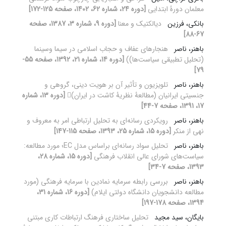
معلمان دورۀ ابتدایی
[دوره 24، شماره 62، 1402، صفحه 125-172]
بانکی، فرزین
دیالکتیک و معنا
[دوره 9، شماره 3، 1387، صفحه
67-88]
باهنر، ناصر
هنجارهای عفاف و حجاب اسلامی در سیما وسینما
(تحلیل تطبیقی سیاست‌ها))
[دوره 14، شماره 21، 1392، صفحه 55-
79]
باهنر، ناصر
تلویزیون و تأثیر آن بر هویت دینی، گروهی و
جنسیتی ایرانیان (مطالعۀ نظریۀ کاشت در ایران)
[دوره 13، شماره
17، 1391، صفحه 7-44]
باهنر، ناصر
رویکردی رسانه‌ای به تحلیل ارتباطی امر به معروف و
نهی از منکر
[دوره 15، شماره 25، 1393، صفحه 115-147]
باهنر، ناصر
تحلیل سواد رسانه‌ای براساس مدل EC؛ مورد مطالعه:
سیاست‌های شورای عالی انقلاب فرهنگی
[دوره 15، شماره 28،
1393، صفحه 7-34]
باهنر، ناصر
بررسی رابطه سرمایه نمادین با سرمایه فرهنگی (مورد
مطالعه دانشجویان دانشگاه دولتی ایلام)
[دوره 16، شماره 31،
1394، صفحه 178-197]
بایگان، سید مجید
تحلیل ساختاری فرهنگ ارتباطات کاری مبتنی