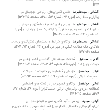
314]
افشانی، سیدعلیرضا
نقش فنّاوری‌های ارتباطی دیجیتال در
برقراری صلۀ رحم
[دوره 22، شماره 53، 1400، صفحه 115-137]
افشانی، سیدعلیرضا
بررسی فرایندهای فاصله‌گزینی مردم از
مطبوعات و راهکارهای کاهش آن: ارائه یک مدل پارادایمی
[دوره
24، شماره 64، 1402، صفحه 71-110]
افشانی، سیدعلیرضا
واکاوی شرایط و بستر‌های شکل‌گیری زیست
بلاگری، یک مطالعه کیفی در شهر یزد
[دوره 26، شماره 72، 1404،
صفحه 141-172]
افقهی، اسماعیل
شناخت مولفه های گفتمانی اخبار جعلی در
حوادث پاییز ۱۴۰۱
[دوره 25، شماره 66، 1403، صفحه 107-132]
اقبالی، ابوالفضل
بازنمایی گفتمان‌های خانواده در مجلات
عامه‌پسند ایرانی
[دوره 21، شماره 49، 1399، صفحه 93-122]
اقبالی، ابوالفضل
واکاوی تصویر پدر در شبکه‌های اجتماعی
(مطالعه موردی: واینرهای ایرانی اینستاگرام)
[دوره 26، شماره 72،
1404، صفحه 115-139]
اقبالی، مولود
بررسی تأثیر عکس، تمبر و کارت‌پستال بر
دیوارنگاری‌های خانه‌های قاجار تبریز (مطالعه موردی: خانه حریری