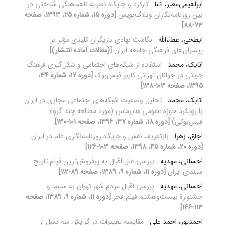
ابراهیمی‌معیر، آتنا
کارکرد و جایگاه نظریة ناهماهنگی شناختی در
بین روزنامه‌نگاران وبلاگ‌نویس
[دوره 15، شماره 25، 1393، صفحه
73-88]
ابطحی، عطاءالله
نگاشت نهادی بازیگران کلیدی مؤثر بر
پیشران‌های فرهنگی جامعه ایران
[(مقالات آماده انتشار)]
اتابک، محمد
استفاده از شبکه‌های اجتماعی و شکل‌گیری فرهنگ
جوانی در جوانان تهرانی کاربر فیس‌بوک
[دوره 17، شماره 34،
1395، صفحه 103-138]
اتابک، محمد
تحلیل وضعیت شبکه‌های اجتماعی مجازی در ایران
با رویکرد حوزه عمومی هابرماس (مورد مطالعه چند گروه
فیس‌بوکی)
[دوره 18، شماره 37، 1396، صفحه 101-130]
اجاق، زهرا
بازتعریف نقش و جایگاه روزنامه‌نگاری علم در ایران
[دوره 20، شماره 45، 1398، صفحه 103-126]
احسانی، مهدیه
بررسی علل اقبال به پرفروش‌ترین فیلم تاریخ
سینمای ایران
[دوره 11، شماره 9، 1389، صفحه 89-112]
احسانی، مهدیه
بررسی اقبال مردم شهر تهران به سینما و
جشنوارة بیست‌وهشتم فیلم فجر
[دوره 11، شماره 9، 1389، صفحه
113-146]
احمدپور، احمد علی
مقایسه تغییرات در گرایش سه نسل از