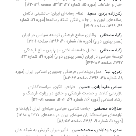
اخبار و اطلاعات
[دوره 15، شماره 27، 1393، صفحه 139-162]
ارکان‌زاده یزدی، سعید
نظام رسانه‌ای ایران: جانشینی ناکامل
رسانه‌های نوین و از جا دررفتگی شبکۀ رسانه‌ها
[دوره 21، شماره
49، 1399، صفحه 7-31]
ازکیا، مصطفی
واکاوی موانع فرهنگی توسعه سیاسی در ایران
(عصر پهلوی دوم)
[دوره 18، شماره 40، 1396، صفحه 1-32]
ازکیا، مصطفی
تحلیل جامعه‌شناختی مهم‌ترین مانع فرهنگی
توسعۀ سیاسی در ایران (عصر پهلوی دوم)
[دوره 19، شماره 43،
1397، صفحه 107-144]
اژدری، لیلا
مدل دیپلماسی فرهنگی جمهوری اسلامی ایران
[دوره
18، شماره 38، 1396، صفحه 67-102]
اسبلمی مفیدآبادی، حسین
طراحی الگوی سیاست‌گذاری
بازاریابی کالاها و خدمات فرهنگی و خلاق در وزارت فرهنگ و
ارشاد اسلامی
[دوره 26، شماره 69، 1404، صفحه 81-122]
اسدزاده، مصطفی
جامعه‌شناسی سیاسی سینمای ایران (بایدها و
نبایدهای سیاست‌گذاران سینمای ایران در دهه‌های 1370 و 1380)
[دوره 11، شماره 9، 1389، صفحه 57-88]
اسدی داودآبادی، محمدحسین
تأثیر میزان گرایش به شبکه های