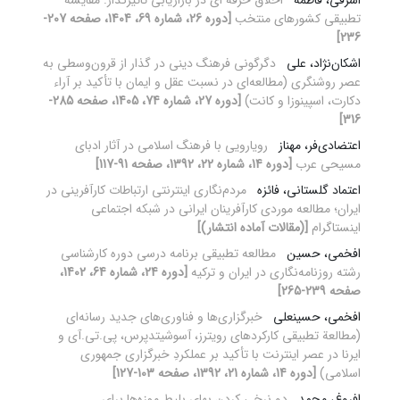
اشرفی، فاطمه
اخلاق حرفه ای در بازاریابی تاثیرگذار: مقایسه
تطبیقی کشورهای منتخب
[دوره 26، شماره 69، 1404، صفحه 207-
236]
اشکان‌نژاد، علی
دگرگونی فرهنگ دینی در گذار از قرون‌وسطی به
عصر روشنگری (مطالعه‌ای در نسبت عقل و ایمان با تأکید بر آراء
دکارت، اسپینوزا و کانت)
[دوره 27، شماره 74، 1405، صفحه 285-
316]
اعتضادی‌فر، مهناز
رویارویی با فرهنگ اسلامی در آثار ادبای
مسیحی عرب
[دوره 14، شماره 22، 1392، صفحه 91-117]
اعتماد گلستانی، فائزه
مردم‌نگاری اینترنتی ارتباطات کارآفرینی در
ایران؛ مطالعه موردی کارآفرینان ایرانی در شبکه اجتماعی
اینستاگرام
[(مقالات آماده انتشار)]
افخمی، حسین
مطالعه تطبیقی برنامه درسی دوره کارشناسی
رشته روزنامه‌نگاری در ایران و ترکیه
[دوره 24، شماره 64، 1402،
صفحه 239-265]
افخمی، حسینعلی
خبرگزاری‌ها و فناوری‌های جدید رسانه‌ای
(مطالعة تطبیقی کارکردهای رویترز، آسوشیتدپرس، پی.تی.آی و
ایرنا در عصر اینترنت با تأکید بر عملکردِ خبرگزاری جمهوری
اسلامی)
[دوره 14، شماره 21، 1392، صفحه 103-127]
افروغ، محمد
دو نرخی کردن بهای بلیط موزه‌ها برای