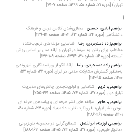
تهران)
[دوره 21، شماره 50، 1399، صفحه 7-31]
ا
ابراهیم آبادی، حسین
مجازی‌شدن کلاس درس و فرهنگ
دانشگاهی
[دوره 24، شماره 63، 1402، صفحه 111-139]
ابراهیم‌زاده دستجردی، رضا
شناسایی مؤلفه‌های ترغیب‌کننده
مخاطب برای رفتن به سینما در تهران و ارائه مدل بر اساس روش
آمیخته
[دوره 16، شماره 30، 1394، صفحه 109-132]
ابراهیم زاده دستجردی، رضا
ارائۀ الگو از روزنامه‌نگاری شهروندی
به‌منظور گسترش مشارکت مدنی در ایران
[دوره 22، شماره 53،
1400، صفحه 95-114]
ابراهیمی، کریم
شناسایی و اولویت‌بندی چالش‌های مدیریت
تبلیغ دین
[دوره 27، شماره 74، 1405، صفحه 221-255]
ابراهیمی، هاجر
مؤلفه های نشر حرفه ای و پیامدهای حرفه ای
نبودن نشر ایران؛ با رویکرد نظریه داده‌بنیاد
[دوره 23، شماره 60،
1401، صفحه 261-286]
ابراهیمی اوزینه، ابوالفضل
شیطان‌گرایی در مجموعه تلویزیونی
«مافوق طبیعی»
[دوره 27، شماره 74، 1405، صفحه 163-188]