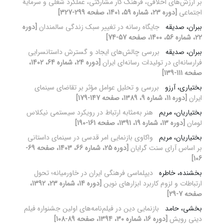
بر ارزش‌های اخلاقی، فرهنگ کار مشارکتی، عملکرد شغلی و سرمایۀ
اجتماعی
[دوره 23، شماره 59، 1401، صفحه 299-327]
ببران، صدیقه
جایگاه رسانه در تغییر سبک زندگی سالمندان
[دوره
22، شماره 56، 1400، صفحه 57-74]
ببران، صدیقه
بررسی چالش‌های ایجاد و گسترش داستانسرایی
فرارسانه‌ای در تولیدات رسانه‌ای ایران
[دوره 24، شماره 64، 1402،
صفحه 111-139]
بختیاری، آرزو
بررسی و تحلیل عوامل مؤثر بر تقاضای سینمای
ایران
[دوره 11، شماره 9، 1389، صفحه 147-179]
بختیاریان، مریم
هنر به‌مثابه ارتباط در رویکرد سیستمی نیکلاس
لومان
[دوره 13، شماره 19، 1391، صفحه 161-190]
بختیاریان، مریم
واکاوی بازنمایی امر قدسی در سینمای داستانی
بر اساس آرای سنت گرایان
[دوره 25، شماره 66، 1403، صفحه 69-
106]
بخشنده، خاطره
دیپلماسی فرهنگی ایران در خاورمیانه؛ تحول
ارتباطات و لزوم کاربرد ابزارهای نوین
[دوره 14، شماره 23، 1392،
صفحه 7-29]
بخشی، حامد
بازنمایی دین در فیلم‌نامه‌های اولین جشنواره فیلم
دینی رویش
[دوره 16، شماره 30، 1394، صفحه 89-108]