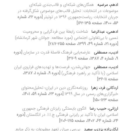
ادهم، مرضیه
همگان‌های شبکه‌ای و قالب‌بندی شبکه‌ای
موضوعات در انتخابات: تحلیل قالب‌های موضوعی شکل‌گرفته در
جریان انتخابات ریاست‌جمهوری 1396 در توئیتر
[دوره 22، شماره
56، 1400، صفحه 135-162]
ادهمی، عبدالرضا
شناخت رابطۀ بین فردگرایی و محرومیت
نسبی با بی‌تفاوتی اجتماعی (مورد مطالعه: جوانان شهر کرمانشاه)
[دوره 21، شماره 49، 1399، صفحه 255-287]
ادیب، مصطفی
عارضه‌یابی فرهنگ فاصلة قدرت در سازمان
[دوره
9، شماره 4، 1387، صفحه 9-37]
ادیب، مصطفی
جهانی‌شدن، فرصت‌ها و تهدیدهای فراروی ایران
اسلامی (با تأکید بر راهبرد فرهنگی)
[دوره 9، شماره 1، 1387،
صفحه 11-36]
اردکانی فرد، زهرا
روزنامه‌نگاری دین در ایران؛ تحلیل‌محتوای
خبرگزاری‌های رسمی در سال 1399
[دوره 23، شماره 59، 1401،
صفحه 123-150]
ارزانی، حبیب رضا
الگوی بایستگی رایزنان فرهنگی جمهوری
اسلامی ایران با تأکید بر رایزنی فرهنگی ج.ا.ا. در انگلستان
[دوره
24، شماره 64، 1402، صفحه 175-206]
ارکان‌زاده یزدی، سعید
بررسی میزان تعهد مطبوعات به ذکر منابع