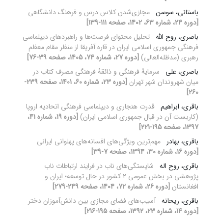
باستانی، سوسن
مجازی‌شدن کلاس درس و فرهنگ دانشگاهی
[دوره 24، شماره 63، 1402، صفحه 111-139]
باصری، روح الله
تحلیل محتوای فرصت‌ها و راهبردهای دیپلماسی
فرهنگی جمهوری اسلامی ایران در قاره آفریقا از منظر مقام معظم
رهبری (مدظله‌العالی)
[دوره 27، شماره 74، 1405، صفحه 39-76]
باصری، علی
سرمایۀ فرهنگی و ذائقۀ فرهنگی مصرف کتاب در
میان شهروندان شهر تهران
[دوره 23، شماره 60، 1401، صفحه 239-
260]
باقری، ابراهیم
قدرت هنجاری و دیپلماسی فرهنگی اتحادیه اروپا
(کاربست آن در قبال جمهوری اسلامی ایران)
[دوره 19، شماره 41،
1397، صفحه 195-221]
باقری، بهادر
مهم‌ترین ویژگی‌های افسانه‌های پهلوانی ایرانی
[دوره 16، شماره 30، 1394، صفحه 7-39]
باقری، روح اله
شایستگی‌های ناب در فرایند ارتباطات ناب
پژوهشی در بخش عمومی 2 کشور در حال توسعه؛ ایران و
افغانستان
[دوره 26، شماره 72، 1404، صفحه 249-279]
باقری، ریحانه
آسیب‌های فضای مجازی بین دانش‌آموزان دختر
[دوره 14، شماره 23، 1392، صفحه 195-216]