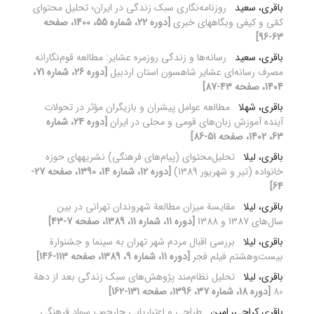
باقری، سعید
روزنامه‌نگاری سبک زندگی در ایران؛ تحلیل محتوای
کمّی و کیفی وبگاههای خبری
[دوره 22، شماره 55، 1400، صفحه
63-96]
باقری، سعید
رسانه‌ها و زندگی روزمره عشایر: مطالعه قوم‌نگارانه
مصرف رسانه‌ای عشایر شاهسون استان اردبیل
[دوره 26، شماره 71،
1404، صفحه 43-87]
باقری، شهلا
مطالعه عوامل پیشران و بازیگران مؤثر در تحولات
آینده آموزش زبان‌های قومی و محلی در ایران
[دوره 24، شماره
63، 1402، صفحه 51-86]
باقری، لیلا
تحلیل‌محتوای (پیام‌های فرهنگی) نشریه‏های حوزه
خانواده (تیر و شهریور 1389)
[دوره 12، شماره 14، 1390، صفحه 27-
64]
باقری، لیلا
مقایسة میزان مطالعة شهروندان تهرانی در بین
سال‌های 1387 و 1388
[دوره 11، شماره 11، 1389، صفحه 7-43]
باقری، لیلا
بررسی اقبال مردم شهر تهران به سینما و جشنوارة
بیست‌وهشتم فیلم فجر
[دوره 11، شماره 9، 1389، صفحه 113-146]
باقری، لیلا
تحلیل نظام‌مند پژوهش‌های سبک زندگی بعد از دهة
80
[دوره 18، شماره 37، 1396، صفحه 131-162]
باقری کراچی، امین
طراحی و اعتباریابی چارچوب سواد فرهنگی