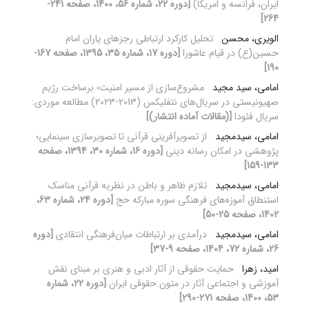
ایران، فرانسه و امریکا)
[دوره 22، شماره 56، 1400، صفحه 241-
264]
الویری، محسن
تحلیل کارکرد ارتباطی رجزهای یاران امام
حسین(ع) در قیام عاشورا
[دوره 17، شماره 35، 1395، صفحه 167-
190]
امامی، سید مجید
مشروع‌سازی از مسیر امنیت؛ برساخت رژیم
صهیونیستی در سریال‌های نتفلیکس (2013-2023) مطالعه موردی:
سریال فئودا
[(مقالات آماده انتشار)]
امامی، سیدمجید
از تصویر‏آفرینی قرآنی تا تصویر‏سازی سینمایی؛
پژوهشی در امکان رسانه دینی
[دوره 16، شماره 30، 1394، صفحه
133-159]
امامی، سیدمجید
تلازم ظاهر و باطن در نظریه قرآنی مناسک
استنطاق آموزه‌های فرهنگی سوره مبارکه حج
[دوره 24، شماره 63،
1402، صفحه 25-50]
امامی، سیدمجید
درآمدی بر ارتباطات میان‌فرهنگی انتقادی
[دوره
26، شماره 72، 1404، صفحه 9-37]
امید، زهرا
حمایت حقوقی از آثار ادبی و هنری بر مبنای نقش
آموزشی و اجتماعی آثار در متون حقوقی ایران
[دوره 22، شماره
53، 1400، صفحه 271-290]