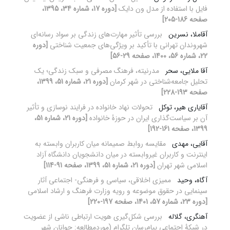
فایل با استفاده از مدل ون دایک
[دوره 17، شماره 34، 1395،
صفحه 186-205]
آقاملا، نسرین
بررسی تأثیر مهارت‌های زندگی بر سواد رسانه‌ای
شهروندان تهرانی با تأکید بر ویژگی‌های جمعیت‌ شناختی
[دوره
22، شماره 56، 1400، صفحه 29-56]
آقا ملایی، سحر
مدرنیته، فرهنگ مصرفی و سبک زندگی؛ یک
تحلیل جامعه‌شناختی در شهر کرمان
[دوره 21، شماره 51، 1399،
صفحه 193-228]
آقایاری هیر، توکل
تحولات نهاد خانواده در فرایند نوسازی و تأثیر
آن بر سیاست‌گذاری ایران در حوزۀ خانواده
[دوره 21، شماره 51،
1399، صفحه 161-192]
آقایی، مهدی
مقایسه روابط صمیمانه میان کاربران وابسته به
اینترنت و کاربران غیروابسته در میان دانشجویان دانشگاه آزاد
اسلامی شهر تهران
[دوره 21، شماره 51، 1399، صفحه 91-114]
آگاه، وحید
ممیزی اخلاقی، سیاسی و فرهنگی- اجتماعی آثار
سینمایی در حقوق موضوعه و رویه وزارت فرهنگ و ارشاد اسلامی
[دوره 23، شماره 57، 1401، صفحه 197-220]
آهنگری، گلاله
بررسی شکل‌گیری هویت ارتباطی ناشی از عضویت
در شبکۀ اجتماعی پیام‌رسان تلگرام (موردمطالعه: جوانان شهر