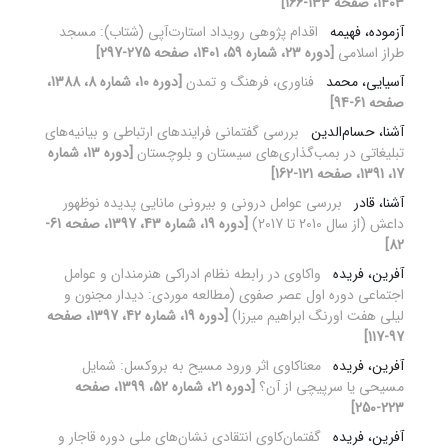
1403، صفحه 133-166]
آزموده، فهیمه
اقدام پژوهی رویداد استارت‌آپی (شتاب): مسجد
طراز اسلامی
[دوره 23، شماره 59، 1401، صفحه 275-297]
آسیایی، محمد
فناوری، فرهنگ و تمدن
[دوره 10، شماره 8، 1388،
صفحه 61-94]
آشنا، حسام‌الدین
بررسی گفتمانی فرایندهای ارتباطی و بیانیه‌های
تبلیغاتی در بمب‌گذاری‌های سیستان و بلوچستان
[دوره 13، شماره
17، 1391، صفحه 121-162]
آشنا، قادر
بررسی عوامل درونی و بیرونی مانایی پدیده نوظهور
داعش (از سال 2010 تا 2017)
[دوره 19، شماره 43، 1397، صفحه 61-
82]
آفرین، فریده
واکاوی در رابطه نظام ادراکی هنرمندان و عوامل
اجتماعی دوره اول عصر صفوی (مطالعه موردی: دیدار مجنون و
لیلی هفت اورنگ ابراهیم میرزا)
[دوره 19، شماره 42، 1397، صفحه
97-117]
آفرین، فریده
معناکاوی اثر ورود مسیح به بروکسل: شمایل‌
مسیحی یا سرپیچی از آن؟
[دوره 21، شماره 52، 1399، صفحه
223-250]
آفرین، فریده
گفتمان‌کاوی انتقادی نشان‌‌های ملی دوره قاجار و