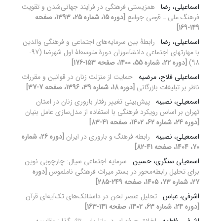
اسماعیلی، رضا
همزیستی فرهنگی در فرایند جهانی‌شدن و تقویت
فرهنگ ملی ـ قومی جوامع
[دوره 15، شماره 25، 1393، صفحه
149-169]
اسماعیلی، رضا
رابطۀ بین سرمایه‌های اجتماعی و فرهنگی والدین
با مهارتهای اجتماعی دانشآموزان دورۀ متوسطۀ اول شهرضا (97-
98)
[دوره 22، شماره 55، 1400، صفحه 153-176]
اسماعیلی فلاح، مرضیه
حمایت از منزلت زنان در قوانین و مقررات
ناظر بر تبلیغات بازرگانی
[دوره 18، شماره 39، 1396، صفحه 7-37]
اسمعیلی، نصیبه
پیش‌بینی تغییر رفتار باروری زنان در استان
تهران بر اساس رویکرد فرهنگی با استفاده از مدل‌سازی عامل بنیان
[دوره 24، شماره 62، 1402، صفحه 41-83]
اسمعیلی، نصیبه
رابطه فرهنگ و باروری در ایران
[دوره 26، شماره
70، 1404، صفحه 41-82]
اسمعیلی سنگری، حسین
سرمایه اجتماعی سیال: چارچوبی نوین
برای تحلیل رابطه‌محور در بستر میراث فرهنگی ناملموس
[دوره
27، شماره 73، 1405، صفحه 249-285]
اشرفی، عباس
تحلیل عنصر لحن در داستانک‌های تک‌آیه‌ای قرآن
[دوره 24، شماره 63، 1402، صفحه 141-163]