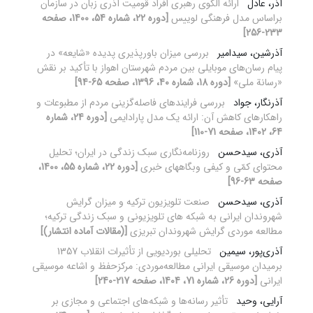
آذر، عادل
ارائه الگوی رهبری افراد قومیت آذری زبان در سازمان
براساس مدل فرهنگی لوییس
[دوره 22، شماره 54، 1400، صفحه
233-256]
آذرشین، سیدامیر
بررسی میزان باورپذیری پدیده «شایعه» در
پیام رسان‌های موبایلی بین مردم شهرستان اهواز با تأکید بر نقش
«رسانة ملی»
[دوره 18، شماره 40، 1396، صفحه 65-94]
آذرنگار، جواد
بررسی فرایندهای فاصله‌گزینی مردم از مطبوعات و
راهکارهای کاهش آن: ارائه یک مدل پارادایمی
[دوره 24، شماره
64، 1402، صفحه 71-110]
آذری، سیدحسن
روزنامه‌نگاری سبک زندگی در ایران؛ تحلیل
محتوای کمّی و کیفی وبگاههای خبری
[دوره 22، شماره 55، 1400،
صفحه 63-96]
آذری، سیدحسن
صنعت تلویزیون ترکیه و میزان گرایش
شهروندان ایرانی به شبکه های تلویزیونی و سبک زندگی ترکیه؛
مطالعه موردی گرایش شهروندان تبریزی
[(مقالات آماده انتشار)]
آذری‌پور، سیمین
تحلیلی بوردیویی از تأثیرات انقلاب 1357
برمیدان موسیقی ایرانی مطالعه‌موردی: مرکزحفظ‌ و ‌اشاعه موسیقی
ایرانی
[دوره 26، شماره 71، 1404، صفحه 217-240]
آرایی، وحید
تأثیر رسانه‌ها و شبکه‌های اجتماعی و مجازی بر