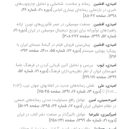
امیدی، افشین
رسانه و سلامت: شناسایی و تحلیل چارچوب‌های
خبری در بازنمایی رسانه‌ای بیماری ام‌اس
[دوره 20، شماره 46،
1398، صفحه 67-88]
امیدی، افشین
صنعت موسیقی در عصر فنّاوری‌های نوین: ارائه
راهبردهای نوآورانه برای توزیع دیجیتال موسیقی در ایران
[دوره 21،
شماره 52، 1399، صفحه 277-308]
امیدی، افشین
پیش‌بینی فروش فیلم در گیشۀ سینمای ایران با
رویکرد پویایی سیستم
[دوره 22، شماره 55، 1400، صفحه 293-
316]
امیدی، ایوب
بررسی و تحلیل آئین قربانی کردن در فرهنگ عامۀ
شهرستان ایوان از نظرِ نظریه‌پردازان فرهنگ
[دوره 21، شماره 52،
1399، صفحه 171-199]
امیدی، علی
نقش رسانه‌های جدید در انقلاب‏های جهان عرب (2012
ـ 2011) 
[دوره 13، شماره 17، 1391، صفحه 45-75]
امیرحسینی، امین
عوامل رافع مسئولیت مدنی رسانه‌های جمعی
در نظام حقوقی ایران
[دوره 17، شماره 36، 1395، صفحه 29-51]
امیرکبیری، علیرضا
عوامل تاثیرگذار بر صنعت نشر کتاب در ایران
[دوره 21، شماره 50، 1399، صفحه 241-258]
امیری، جهاندار
مقایسه تغییرات در گرایش سه نسل از جوانان