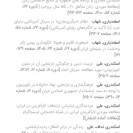
اجتماعی مجازی و برنامه های ماهواره بر منابع احساسی زنان
(مطالعۀ موردی: زنان متأهل 20 ـ 55 سال بروجرد)
[دوره 22،
شماره 56، 1400، صفحه 163-194]
اسفندیاری، شهاب
نظام «دیگری‌سازی» در سریال آمریکایی دنیای
غرب (با تأکید بر انگاره‌های رؤیای آمریکایی)
[دوره 23، شماره 58،
1401، صفحه 7-33]
اسفندیاری، شهاب
اسطوره، اقلیم و هیولا: الگوسازی بومی ژانر
وحشت در سینمای ایران
[دوره 27، شماره 74، 1405، صفحه 139-
161]
اسکندری، علی
تربیت دینی و چگونگی بازنمایی آن در متون
تلویزیونی؛ مورد مطالعه، سریال اغماء
[دوره 11، شماره 12، 1389،
صفحه 9-35]
اسکندری، علی
فرهنگ‏سازی و بازنمایی نهاد خانواده در تلویزیون
با توجه به سند چشم‏انداز جمهوری اسلامی ایران
[دوره 12، شماره
14، 1390، صفحه 7-25]
اسکندری، علی
مردم‌نگاری اینترنتی ارتباطات کارآفرینی در ایران؛
مطالعه موردی کارآفرینان ایرانی در شبکه اجتماعی اینستاگرام
[(مقالات آماده انتشار)]
اسکندری نداف، علی
زندگی در برابر اشغال؛ پدیدارشناسی