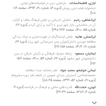
ایازی، فاطمه‌السادات
بازنمایی دین در فیلم‌نامه‌های اولین
جشنواره فیلم دینی رویش
[دوره 16، شماره 30، 1394، صفحه 89-
108]
ایرانشاهی، رحیم
تحلیلی تاریخی بر نقش فرهنگ وقف و کارکرد
آن در ساختیابی بازار شهر تبریز با تأکید بر آرای گیدنز
[دوره 22،
شماره 55، 1400، صفحه 223-248]
ایرانمنش، هانیه
نقش اینستاگرام در هویت‌سازی و سبک زندگی:
مطالعه موردی دانش‌آموزان پسر دبیرستانی شهر پرند
[دوره 26،
شماره 70، 1404، صفحه 185-211]
ایمانیان، مسعود
رابطه مصرف فرهنگی و نگرش خرافی در بین
دانشجویان شهر مشهد
[دوره 22، شماره 54، 1400، صفحه 157-
182]
ایمانی خوشخو، محمد جواد
طنز به‌مثابه صدا: مطالعه
جامعه‌شناختی گسترش صدای عمومی در اشعار طنز دوره مشروطه
[دوره 21، شماره 52، 1399، صفحه 65-88]
ایوبی، حجت‌الله
قدرت‌های محلی و فرهنگ در فرانسه
[دوره 9،
شماره 4، 1387، صفحه 39-69]
ب