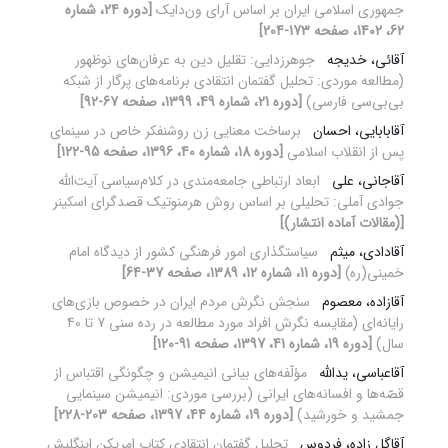
جمهوری اسلامی ایران بر اساس آرای ون‌دایک
[دوره 24، شماره
62، 1402، صفحه 173-204]
آقائی، خدیجه
جوهرزدایی: تقلیل دین به عرفان‌های نوظهور
(مطالعه موردی: تحلیل گفتمان انتقادی برنامه‌های پرگار از شبکه
بی‌بی‌سی فارسی)
[دوره 21، شماره 49، 1399، صفحه 67-92]
آقابابایی، احسان
برساخت معنایی زن روشنفکر خاص در سینمای
پس از انقلاب اسلامی
[دوره 18، شماره 40، 1396، صفحه 95-122]
آقاجانی، علی
ابعاد ارتباطی جامعه‌مندی در کلام‌سیاسی آیت‌الله
جوادی آملی: تحلیلی بر اساس روش هرمنوتیک قصدگرای اسکینر
[(مقالات آماده انتشار)]
آقادادی، میثم‌
سیاستگذاری امور فرهنگی کشور از دیدگاه امام
خمینی(ره)
[دوره 11، شماره 12، 1389، صفحه 37-64]
آقازاده، معصوم
سنجش نگرش مردم ایران در خصوص بازی‌های
رایانه‌ای (مقایسه نگرش افراد مورد مطالعه در رده سنی 7 تا 40
سال)
[دوره 19، شماره 41، 1397، صفحه 91-120]
آقاعباسی، یدالله
مؤلّفه‌های بیانی انیمیشن و چگونگی اقتباس از
قصّه‌ها و افسانه‌های ایرانی (بررسی موردی: انیمیشن سینمایی
جمشید و خورشید)
[دوره 19، شماره 44، 1397، صفحه 203-228]
آقاگل زاده، فردوس
تحلیل گفتمان انتقادی کتاب امریکن اینگلیش