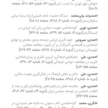
جوانان شهر تهران به کسب خبر
[دوره 23، شماره 57، 1401، صفحه
91-118]
احمدوند، ولی‌محمد
دیدگاه حضرت امام خمینی(ره) دربارة مبانی
سکولاریسم
[دوره 10، شماره 6، 1388، صفحه 101-118]
احمدی، اوین
گونه‌شناسی هویت مجازی زنان کرد ایرانی در
اینستاگرام
[دوره 21، شماره 52، 1399، صفحه 111-144]
احمدی، سیروس
جهت‌گیری ارزشی توسعه محور معلمان و عوامل
اجتماعی و اقتصادی تأثیرگذار بر آن (مورد مطالعه معلمان
شهرستان بروجن)
[دوره 11، شماره 11، 1389، صفحه 199-227]
احمدی، علی
جغرافیای فرهنگی؛ تبیین نظری و روش‌شناختی
کاربرد در مطالعات نواحی فرهنگی
[دوره 12، شماره 13، 1390،
صفحه 155-183]
احمدی، علی
مکان و نقش فرهنگ در شکل‌گیری هویت مکانی
[دوره 10، شماره 6، 1388، صفحه 45-68]
احمدی، علی
مقایسه نقش و راهبردهای روشنفکران قبل و بعد از
انقلاب اسلامی در توسعه سیاسی ایران
[دوره 24، شماره 63، 1402،
صفحه 165-193]
اخگری، محمد
گونه‌شناسی‌ کتاب صوتی به مثابه هنر شنیداری در