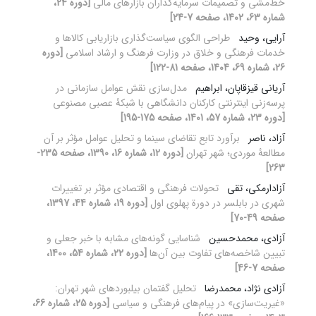
خط‌مشی و تصمیمات سرمایه‌گذاران بازارهای مالی
[دوره 24،
شماره 63، 1402، صفحه 7-24]
آرایی، وحید
طراحی الگوی سیاست‌گذاری بازاریابی کالاها و
خدمات فرهنگی و خلاق در وزارت فرهنگ و ارشاد اسلامی
[دوره
26، شماره 69، 1404، صفحه 81-122]
آریانی قیزقاپان، ابراهیم
مدل‌سازی نقش عوامل سازمانی در
پرسه‌‌زنی اینترنتی کارکنان دانشگاهی با شبکۀ عصبی مصنوعی
[دوره 23، شماره 57، 1401، صفحه 175-195]
آزاد، ناصر
برآورد تابع تقاضای سینما و تحلیل عوامل مؤثر بر آن
مطالعۀ موردی؛ شهر تهران
[دوره 12، شماره 16، 1390، صفحه 235-
263]
آزادارمکی، تقی
تحولات فرهنگی و اقتصادی مؤثر بر تغییرات
شهری در بابلسر در دورة پهلوی اول
[دوره 19، شماره 44، 1397،
صفحه 49-70]
آزادی، محمدحسین
شناسایی گونه‌های مشابه با خبر جعلی و
تبیین شاخصه‌های تفاوت بین آن‌ها
[دوره 22، شماره 54، 1400،
صفحه 7-46]
آزادی نژاد، محمدرضا
تحلیل گفتمان بیلبوردهای شهر تهران:
«غیریت‌سازی» در پیام‌های فرهنگی و سیاسی
[دوره 25، شماره 66،