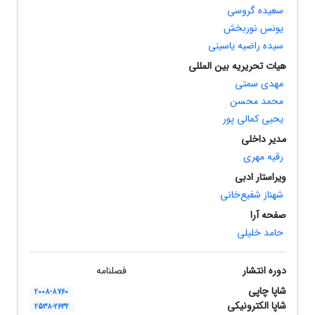
سعیده گروسی
یونس نوربخش
سیده راضیه یاسینی
هیات تحریریه بین المللی
مهدی سمتی
محمد محسن
یحیی کمالی پور
مدیر داخلی
رقیه مهری
ویراستار ادبی
شهناز شفیع‌خانی
صفحه آرا
حامد خلیلی
دوره انتشار
فصلنامه
شاپا چاپی
2008-8760
شاپا الکترونیکی
2538-2632