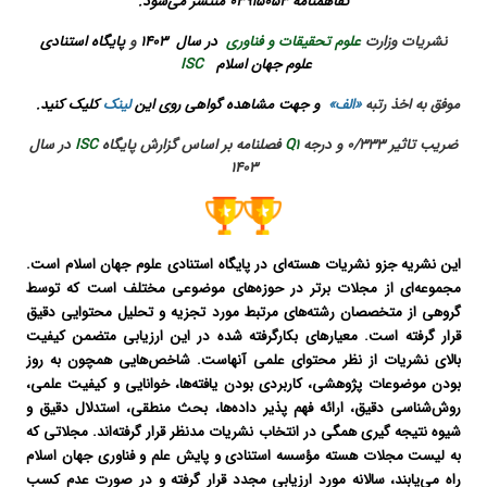
تفاهمنامه 03915053 منتشر می‌شود.
نشریات وزارت
علوم تحقیقات و فناوری
در سال 1403
و
پایگاه استنادی
علوم جهان اسلام
ISC
موفق به اخذ رتب
ه
«الف»
و جهت مشاهده گواهی روی این
لینک
کلیک کنید.
ضریب تاثیر 0/333 و درجه
Q1
فصلنامه بر اساس گزارش پایگاه
ISC
در سال
1403
این نشریه جزو نشریات هسته‌ای در پایگاه استنادی علوم جهان اسلام است.
مجموعه‌ای از مجلات برتر در حوزه‌های موضوعی مختلف است که توسط
گروهی از متخصصان رشته‌های مرتبط مورد تجزیه و تحلیل محتوایی دقیق
قرار گرفته است. معیارهای بکارگرفته شده در این ارزیابی متضمن کیفیت
بالای نشریات از نظر محتوای علمی آنهاست. شاخص‌هایی همچون به روز
بودن موضوعات پژوهشی، کاربردی بودن یافته‌ها، خوانایی و کیفیت علمی،
روش‌شناسی دقیق، ارائه فهم پذیر داده‌ها، بحث منطقی، استدلال دقیق و
شیوه نتیجه گیری همگی در انتخاب نشریات مدنظر قرار گرفته‌اند. مجلاتی که
به لیست مجلات هسته مؤسسه استنادی و پایش علم و فناوری جهان اسلام
راه می‌یابند، سالانه مورد ارزیابی مجدد قرار گرفته و در صورت عدم کسب