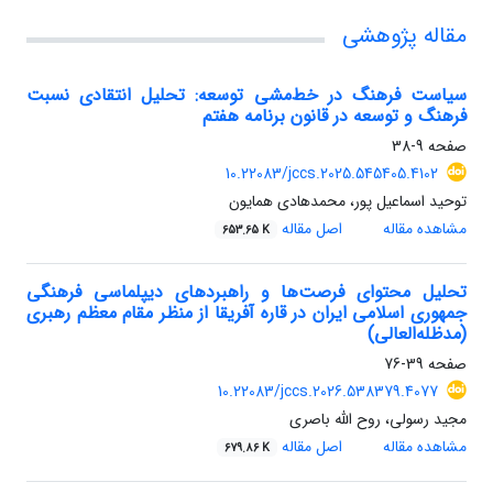
مقاله پژوهشی
سیاست فرهنگ در خط‌مشی توسعه: تحلیل انتقادی نسبت
فرهنگ و توسعه در قانون برنامه هفتم
صفحه
9-38
10.22083/jccs.2025.545405.4102
توحید اسماعیل پور، محمدهادی همایون
مشاهده مقاله
اصل مقاله
653.65 K
تحلیل محتوای فرصت‌ها و راهبردهای دیپلماسی فرهنگی
جمهوری اسلامی ایران در قاره آفریقا از منظر مقام معظم رهبری
(مدظله‌العالی)
صفحه
39-76
10.22083/jccs.2026.538379.4077
مجید رسولی، روح الله باصری
مشاهده مقاله
اصل مقاله
679.86 K