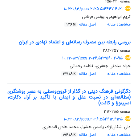
صفحه
221-255
10.22083/jccs.2025.514447.4021
کریم ابراهیمی، یونس فرقانی
مشاهده مقاله
اصل مقاله
1.36 M
بررسی رابطه بین مصرف رسانه‌ای و اعتماد نهادی در ایران
صفحه
257-284
10.22083/jccs.2026.543590.4095
جواد صادقی جعفری، فاطمه رحمانی
مشاهده مقاله
اصل مقاله
627.89 K
دگرگونی فرهنگ دینی در گذار از قرون‌وسطی به عصر روشنگری
(مطالعه‌ای در نسبت عقل و ایمان با تأکید بر آراء دکارت،
اسپینوزا و کانت)
صفحه
285-316
10.22083/jccs.2026.554412.4125
علی اشکان‌نژاد، یاسمن هشیار، محمد هادی قندهاری
مشاهده مقاله
اصل مقاله
624.89 K