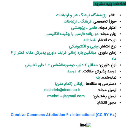
اطلاعات پایه نشریه:
ناشر
پژوهشگاه فرهنگ هنر و ارتباطات
:
حوزۀ تخصصی
:
فرهنگ ـ ارتباطات
اعتبار مجله
علمی‌ ـ‌ پژوهشی
:
زبان مجله
:
دو زبانه؛ فارسی با چکیده انگلیسی
نوبت انتشار
فصلنامه
:
نوع انتشار
چاپی و الکترونیکی
:
زمان داوری:
میانگین بازه زمانی فرایند داوری پذیرش مقاله کمتر از 6
ماه
نوع داوری
حداقل 2 داور، دوسویه‌ناشناس + 1 داور تطبیقی
:
درصد پذیرش مقالات
12 درصد
:
نمایه‌شده
بله
:
دسترسی به مقاله‌ها
رایگان (تمام متن)
:
ایمیل مجله:
nashrieh@ricac.ac.ir
ایمیل پشتیبان:
rmehri110@gmail.com
مجوز انتشار:
Creative Commons Attribution 4.0 International (CC BY 4.0)