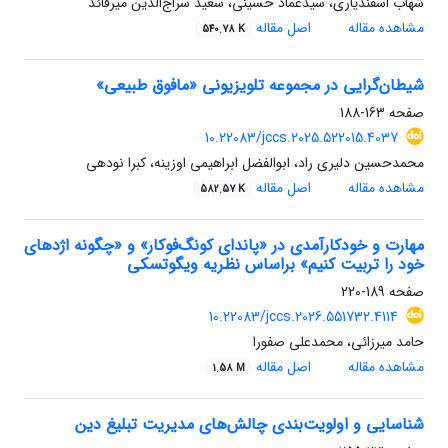
شهاب اسفندیاری، سیدعماد حسینی، سعید سراج‌الدین میرقائد
مشاهده مقاله
اصل مقاله
540.78 K
شیطان‌گرایی در مجموعه تلویزیونی «مافوق طبیعی»
صفحه
163-188
10.22083/jccs.2025.522015.4037
محمدحسین دلیری راد، ابوالفضل ابراهیمی اوزینه، کبرا نودهی
مشاهده مقاله
اصل مقاله
582.57 K
مهارت و خودکارآمدی در «پاندای کونگ‌فوکار» و «چگونه اژدهای
خود را تربیت کنیم» براساس نظریه ویگوتسکی
صفحه
189-220
10.22083/jccs.2026.551732.4114
حامد میرزائی، محمدعلی صفورا
مشاهده مقاله
اصل مقاله
1.58 M
شناسایی و اولویت‌بندی چالش‌های مدیریت تبلیغ دین