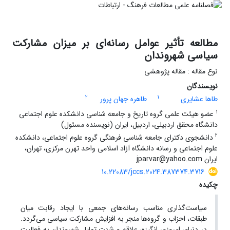
مطالعه تأثیر عوامل رسانه‌ای بر میزان مشارکت
سیاسی شهروندان
نوع مقاله : مقاله پژوهشی
نویسندگان
2
1
طاها عشایری
طاهره جهان پرور
1
عضو هیئت علمی گروه تاریخ و جامعه شناسی دانشکده علوم اجتماعی
دانشگاه محقق اردبیلی، اردبیل، ایران (نویسنده مسئول)
2
دانشجوی دکترای جامعه شناسی فرهنگی گروه علوم اجتماعی، دانشکده
علوم اجتماعی و رسانه دانشگاه آزاد اسلامی واحد تهرن مرکزی، تهران،
ایران jparvar@yahoo.com
10.22083/jccs.2024.387374.3716
چکیده
سیاست‌گذاری مناسب رسانه‌های جمعی با ایجاد رقابت میان
طبقات، احزاب و گروه‌ها منجر به افزایش مشارکت سیاسی می‌گردد.
در دنیای امروزی انگیزه، علاقه و شدت تمایل شهروندان به فعالیت