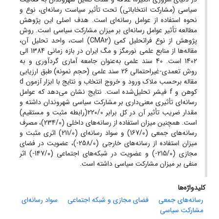
سیاسی (مشارکت انتخاباتی) تحت تأثیر سیاست رسانه‌ای، نوع و
نحوه استفاده از عوامل رسانه‌ای است. هدف اصلی این پژوهش
مطالعه تأثیر عوامل رسانه‌ای بر میزان مشارکت سیاسی است. روش
پژوهش از نوع فراتحلیل کمی (CMA2) است، واحد تحلیل آن،
مقاله‌ها از منابع علمی نورمگز و مگ ایران در بازه زمانی 1384 الی
1402 است. 40 سند علمی به‌عنوان جامعه آماری گردآوری و به
روش تعمدی-غیراحتمالی 26 سند علمی (حجم نمونه) طبق ارزیابی
مقاله برحسب ملاک ورود و خروج انتخاب و نتایج با ابزار آزمون d
کوهن و f فیشر تحلیل‌شده است. نتایج نشان می‌دهد که عوامل
رسانه‌ای
تأثیری معنی‌داری بر مشارکت سیاسی شهروندان داشته و
مقدار ضریب تأثیر آن در کل برابر 220/0(رابطه مثبت و مستقیم)
است. همچنین میزان استفاده از رسانه‌های داخلی (234/0)، مصرف
رسانه‌های جمعی (167/0) و سواد رسانه‌ای (211/0) اثری مثبت و
میزان استفاده از رسانه‌های خارجی (258/0-)، عضویت در فضای
مجازی (215/0-) و عضویت در شبکه‌های اجتماعی (147/0-) اثر
منفی بر میزان مشارکت سیاسی داشته است.
کلیدواژه‌ها
رسانه‌های جمعی
فضای مجازی و شبکه اجتماعی
سواد رسانه‌ای
مشارکت سیاسی