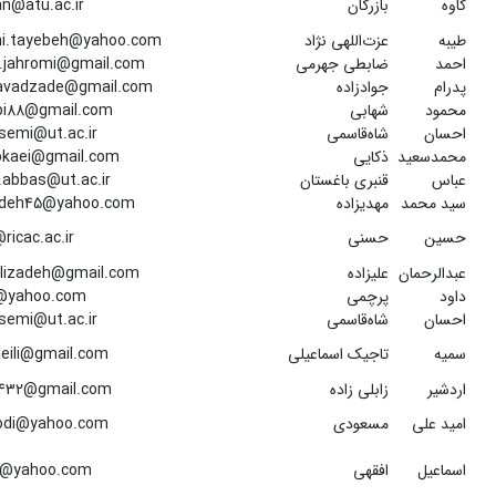
کاوه
بازرگان
n@atu.ac.ir
طیبه
عزت‌اللهی نژاد
ahi.tayebeh@yahoo.com
احمد
ضابطی جهرمی
.jahromi@gmail.com
پدرام
جوادزاده
avadzade@gmail.com
محمود
شهابی
i88@gmail.com
احسان
شاه‌قاسمی
semi@ut.ac.ir
محمدسعید
ذکایی
okaei@gmail.com
عباس
قنبری باغستان
.abbas@ut.ac.ir
سید محمد
مهدیزاده
deh45@yahoo.com
حسین
حسنی
ricac.ac.ir
عبدالرحمان
علیزاده
lizadeh@gmail.com
داود
پرچمی
@yahoo.com
احسان
شاه‌قاسمی
semi@ut.ac.ir
سمیه
تاجیک اسماعیلی
eili@gmail.com
اردشیر
زابلی زاده
432@gmail.com
امید علی
مسعودی
di@yahoo.com
اسماعیل
افقهی
i@yahoo.com