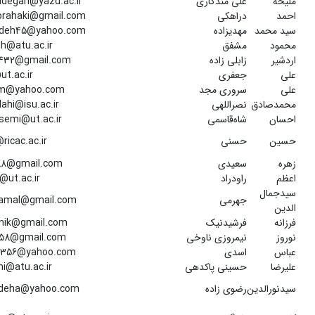
ملیحه
علی مندگاری
degari@yazd.ac.ir
احمد
دراهکی
rahaki@gmail.com
سید محمد
مهدیزاده
deh45@yahoo.com
محمود
مشفق
h@atu.ac.ir
اردشیر
زابلی زاده
432@gmail.com
علی
جعفری
@ut.ac.ir
علی
سروری مجد
im@yahoo.com
محمدصادق
نصراللهی
lahi@isu.ac.ir
احسان
شاه‌قاسمی
semi@ut.ac.ir
حسین
حسنی
ricac.ac.ir
زهره
سعیدی
.88@gmail.com
اعظم
راودراد
@ut.ac.ir
سیدجمال
جهرمی
.jamal@gmail.com
الدین
فرزانه
فرشیدنیک
dnik@gmail.com
نوروز
نیمروزی ناوخی
i58@gmail.com
عباس
اسدی
s1356@yahoo.com
علیرضا
حسینی پاکدهی
ni@atu.ac.ir
سیدنورالدین
رضوی زاده
adeha@yahoo.com