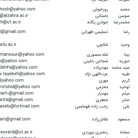
محمد
روزخوش
hosh@yahoo.com
سوسن
باستانی
@alzahra.ac.ir
محمدرضا
جوادی یگانه
h@ut.ac.ir
رضا
تسلیمی طهرانی
tt@gmail.com
وحید
شالچی
atu.ac.ir
بیتا
شاه منصوری
hmansouri@yahoo.com
حوریه
شجاعی باغینی
ni@yahoo.com
سید محمد
مهدیزاده
deh45@yahoo.com
طیبه
عزت‌اللهی نژاد
ahi.tayebeh@yahoo.com
کریم
مهری
@yahoo.com
توحید
محرمی
mitohid@yahoo.com
میثم
مهدیار
ar60@gmail.com
صابر
جعفری
ari65@gmail.com
علی
رجب زاده طهماسبی
masebi@hotmail.com
مسعود
نقاش‌زاده
am@gmail.com
سمانه
رنجبری بیوردی
beyvardi@ut.ac.ir