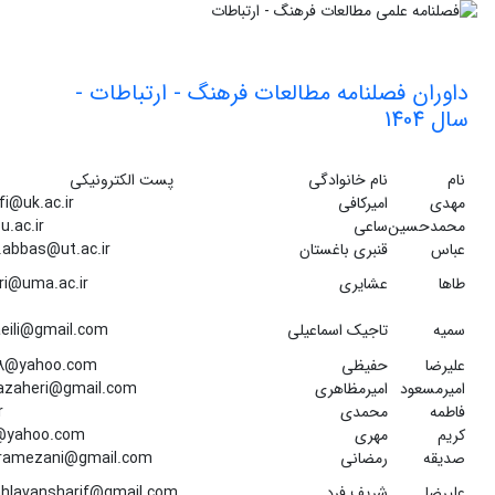
داوران فصلنامه مطالعات فرهنگ - ارتباطات -
سال 1404
نام
نام خانوادگی
پست الکترونیکی
مهدی
امیرکافی
i@uk.ac.ir
محمدحسین
ساعی
u.ac.ir
عباس
قنبری باغستان
.abbas@ut.ac.ir
طاها
عشایری
ri@uma.ac.ir
سمیه
تاجیک اسماعیلی
eili@gmail.com
علیرضا
حفیظی
i18@yahoo.com
امیرمسعود
امیرمظاهری
azaheri@gmail.com
فاطمه
محمدی
r
کریم
مهری
@yahoo.com
صدیقه
رمضانی
.ramezani@gmail.com
علیرضا
شریف فرد
ahlavansharif@gmail.com