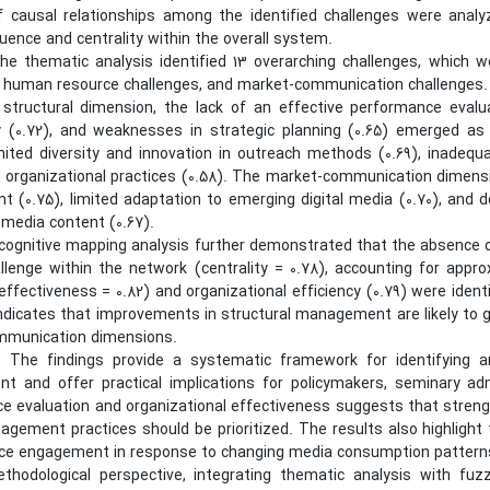
of causal relationships among the identified challenges were ana
fluence and centrality within the overall system.
The thematic analysis identified 13 overarching challenges, which w
, human resource challenges, and market-communication challenges.
 structural dimension, the lack of an effective performance evalua
cy (0.72), and weaknesses in strategic planning (0.65) emerged as
imited diversity and innovation in outreach methods (0.69), inadequ
l organizational practices (0.58). The market-communication dimensi
t (0.75), limited adaptation to emerging digital media (0.70), and
 media content (0.67).
cognitive mapping analysis further demonstrated that the absence 
allenge within the network (centrality = 0.78), accounting for appr
effectiveness = 0.82) and organizational efficiency (0.79) were ident
indicates that improvements in structural management are likely to
mmunication dimensions.
: The findings provide a systematic framework for identifying and
 and offer practical implications for policymakers, seminary admi
e evaluation and organizational effectiveness suggests that streng
gement practices should be prioritized. The results also highlight
ce engagement in response to changing media consumption pattern
hodological perspective, integrating thematic analysis with fu