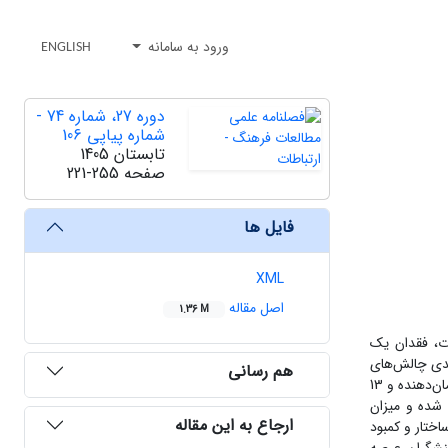
ورود به سامانه
ENGLISH
دوره 27، شماره 74 -
شماره پیاپی 106
تابستان 1405
صفحه
221-255
فایل ها
XML
اصل مقاله
1.36 M
ت، فقدان یک
ندی چالش‌های
هم رسانی
مدیریت تبلیغ دین انجام شده است. در این راستا، با استفاده از روش تحلیل مضمون و انجام 32 مصاحبه نیمه‌ساختاریافته، 105 مضمون پایه، 42 مضمون سازمان‌دهنده و 13
 شده و میزان
ارجاع به این مقاله
اختار و کمبود