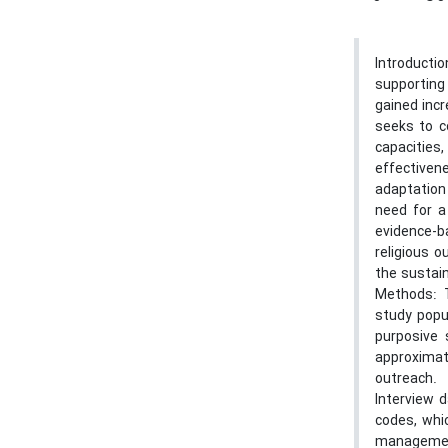
Introducti
supporting 
gained incr
seeks to c
capacities
effectiven
adaptation
need for a
evidence-ba
religious 
the sustain
Methods: 
study popul
purposive 
approximat
outreach.
Interview 
codes, whi
managemen