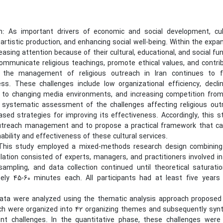
on: As important drivers of economic and social development, cultu
artistic production, and enhancing social well-being. Within the exp
easing attention because of their cultural, educational, and social fu
ommunicate religious teachings, promote ethical values, and contr
, the management of religious outreach in Iran continues to fa
ess. These challenges include low organizational efficiency, decli
 to changing media environments, and increasing competition from a
 systematic assessment of the challenges affecting religious outr
sed strategies for improving its effectiveness. Accordingly, this st
outreach management and to propose a practical framework that can 
ability and effectiveness of these cultural services.
This study employed a mixed-methods research design combining 
ation consisted of experts, managers, and practitioners involved in 
sampling, and data collection continued until theoretical saturat
ely 45-60 minutes each. All participants had at least five years
data were analyzed using the thematic analysis approach proposed b
ch were organized into 42 organizing themes and subsequently synth
t challenges. In the quantitative phase, these challenges were