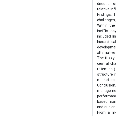
direction 
relative in
Findings: 
challenges
Within the
inefficien
included l
hierarchica
developmen
alternative
The fuzzy 
central ch
retention (
structure 
market-co
Conclusion
management
performanc
based mana
and audien
From a met