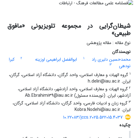
شیطان‌گرایی در مجموعه تلویزیونی «مافوق
طبیعی»
نوع مقاله : مقاله پژوهشی
نویسندگان
2
1
محمدحسین دلیری راد
ابوالفضل ابراهیمی اوزینه
کبرا
3
نودهی
1
گروه الهیات و معارف اسلامی، واحد گرگان، دانشگاه آزاد اسلامی، گرگان،
ایران. h.deliri@iau.ac.ir
2
گروه الهیات و معارف اسلامی، واحد آزادشهر، دانشگاه آزاد اسلامی،
آزادشهر، ایران. (نویسنده مسئول) Ab.Ebrahimi39@iau.ac.ir
3
گروه زبان و ادبیات فارسی، واحد گرگان، دانشگاه آزاد اسلامی، گرگان،
ایران. Kobra.Nodehi@iau.ac.ir
10.22083/jccs.2025.522015.4037
چکیده