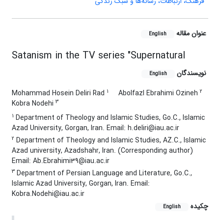
فرهنگ، ارتباطات، رسانه‌ها و سبک زندگی
عنوان مقاله
English
Satanism in the TV series "Supernatural
نویسندگان
English
1
2
Mohammad Hosein Deliri Rad
Abolfazl Ebrahimi Ozineh
3
Kobra Nodehi
1
Department of Theology and Islamic Studies, Go.C., Islamic
Azad University, Gorgan, Iran. Email: h.deliri@iau.ac.ir
2
Department of Theology and Islamic Studies, AZ.C., Islamic
Azad university, Azadshahr, Iran. (Corresponding author)
Email: Ab.Ebrahimi39@iau.ac.ir
3
Department of Persian Language and Literature, Go.C.,
Islamic Azad University, Gorgan, Iran. Email:
Kobra.Nodehi@iau.ac.ir
چکیده
English