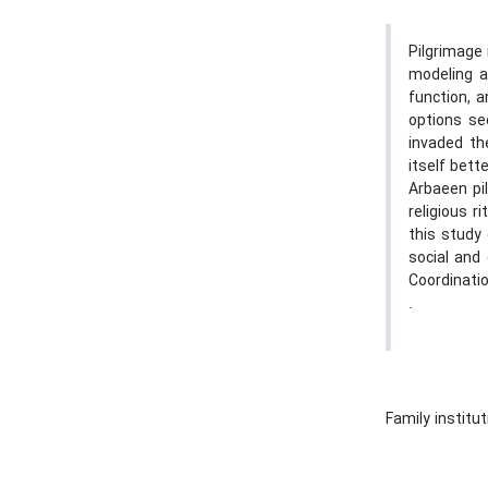
Pilgrimage 
modeling a
function, 
options se
invaded th
itself bett
Arbaeen pi
religious r
this study 
social and 
Coordinatio
.
Family institu