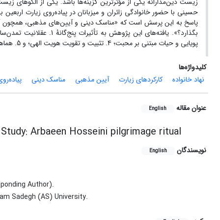
زیست دین‌مدارانه یکی از مؤثرترین گزینه‌ها باشد. یکی از الگوهای زیست
حسینی با حضور خانوادگی زائران و میزبانان در پیاده‌روی زیارت اربعین ب
پاسخ به این پرسش است که «مناسک دینی و آیین‌های مذهبی، همچون آیین 
پویایی و حیات مبتنی بر محبت؛ 4. تثبیت و تقویت هویت الهی؛ و 5. هماهنگی عناصر مختلف خانواده رسیده است و به تبیین و تشریح آن‌ها می‌‌پردازد.
کلیدواژه‌ها
نهاد خانواده
کارکردهای زیارت
آیین مذهبی
مناسک دینی
پیاده‌رو
عنوان مقاله
English
e Study: Arbaeen Hosseini pilgrimage ritual
نویسندگان
English
ponding Author).
mam Sadegh (AS) University.