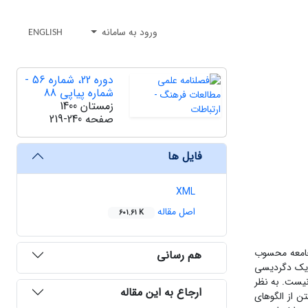
ورود به سامانه
ENGLISH
دوره 22، شماره 56 -
شماره پیاپی 88
زمستان 1400
صفحه
219-240
فایل ها
XML
اصل مقاله
601.61 K
 جامعه محسوب
هم رسانی
ر یک دگردیسی
نیست. به نظر
ارجاع به این مقاله
تن از الگوهای