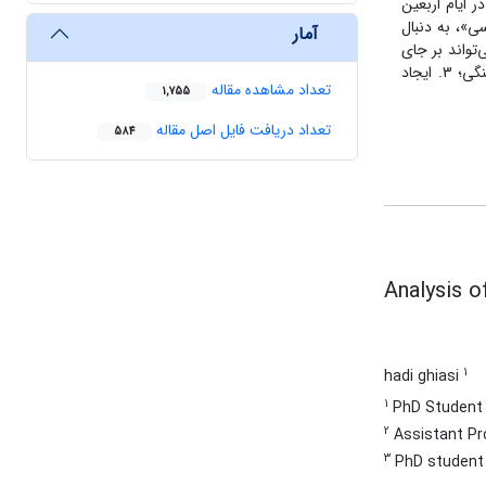
 ایام اربعین
سی»، به دنبال
آمار
تواند بر جای
بگذارد؟». یافته‌های این پژوهش به تأثیرات پنج‌گانۀ 1. عقلانیت تمدن‌ساز؛ 2. ظرفیت کارآمدی قابل‌توجه در عرصه‌های اقتصادی، سیاسی، اجتماعی و فرهنگی؛ 3. ایجاد
تعداد مشاهده مقاله
1,755
تعداد دریافت فایل اصل مقاله
584
Analysis o
1
hadi ghiasi
1
PhD Student 
2
Assistant Pro
3
PhD student 