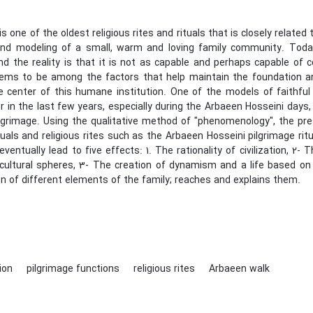
is one of the oldest religious rites and rituals that is closely related
nd modeling of a small, warm and loving family community. Today, i
and the reality is that it is not as capable and perhaps capable o
ems to be among the factors that help maintain the foundation an
e center of this humane institution. One of the models of faithful
er in the last few years, especially during the Arbaeen Hosseini days
lgrimage. Using the qualitative method of "phenomenology", the pre
ituals and religious rites such as the Arbaeen Hosseini pilgrimage rit
eventually lead to five effects: 1. The rationality of civilization, 2- T
cultural spheres, 3- The creation of dynamism and a life based on l
n of different elements of the family; reaches and explains them.
tion
pilgrimage functions
religious rites
Arbaeen walk