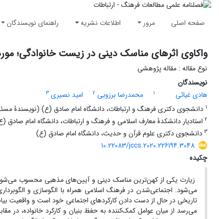
صفحه اصلی
مرور
اطلاعات نشریه
راهنمای نویسندگان
واکاوی اثرهای مناسک دینی در زیست خانوادگی؛ مورد 
نوع مقاله : مقاله پژوهشی
نویسندگان
3
2
1
هادی غیاثی
محمدرضا برزویی
امید نصیری
1
دانشجوی دکتری فرهنگ و ارتباطات، دانشگاه امام صادق (ع) (نویسندۀ مسئ
2
استادیار دانشکدۀ معارف اسلامی و فرهنگ و ارتباطات، دانشگاه امام صادق (ع
3
دانشجوی دکتری علوم قرآن و حدیث، دانشگاه امام صادق (ع)
10.22083/jccs.2020.226194.3048
چکیده
زیارت یکی از کهن‌ترین مناسک دینی و آیین‌های مذهبی محسوب می‌‌شود که
می‌شود. اجتماعی‌شدن در فرهنگ اسلامی همراه با الگوسازی و الگوبردا
تاریخی در حال از دست دادن کارکردهای اجتماعی خود است و واقعیت بیانگ
می‌‌رسد از میان عوامل کمک‌کننده به حفظ بنیان و کارکرد خانواده، در مقا