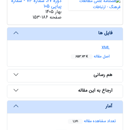
دوره 27، شماره 73 - شماره
پیاپی 105
بهار 1405
صفحه
153-186
فایل ها
XML
اصل مقاله
653.73 K
هم رسانی
ارجاع به این مقاله
آمار
تعداد مشاهده مقاله
1,161