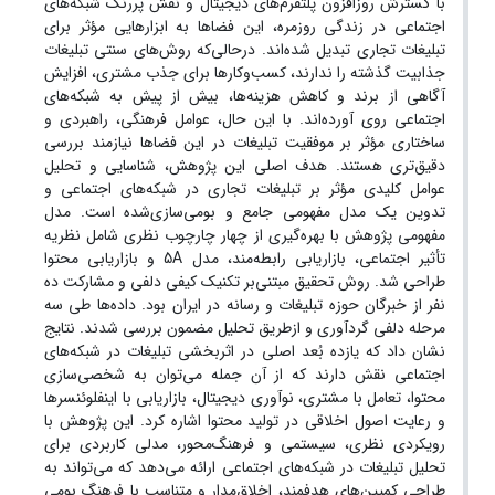
با گسترش روزافزون پلتفرم‌های دیجیتال و نقش پررنگ شبکه‌های
اجتماعی در زندگی روزمره، این فضاها به ابزارهایی مؤثر برای
تبلیغات تجاری تبدیل شده‌اند. درحالی‌که روش‌های سنتی تبلیغات
جذابیت گذشته را ندارند، کسب‌وکارها برای جذب مشتری، افزایش
آگاهی از برند و کاهش هزینه‌ها، بیش از پیش به شبکه‌های
اجتماعی روی آورده‌اند. با این حال، عوامل فرهنگی، راهبردی و
ساختاری مؤثر بر موفقیت تبلیغات در این فضاها نیازمند بررسی
دقیق‌تری هستند. هدف اصلی این پژوهش، شناسایی و تحلیل
عوامل کلیدی مؤثر بر تبلیغات تجاری در شبکه‌های اجتماعی و
تدوین یک مدل مفهومی جامع و بومی‌سازی‌شده است. مدل
مفهومی پژوهش با بهره‌گیری از چهار چارچوب نظری شامل نظریه
تأثیر اجتماعی، بازاریابی رابطه‌مند، مدل 5A و بازاریابی محتوا
طراحی شد. روش تحقیق مبتنی‌بر تکنیک کیفی دلفی و مشارکت ده
نفر از خبرگان حوزه تبلیغات و رسانه در ایران بود. داده‌ها طی سه
مرحله دلفی گردآوری و ازطریق تحلیل مضمون بررسی شدند. نتایج
نشان داد که یازده بُعد اصلی در اثربخشی تبلیغات در شبکه‌های
اجتماعی نقش دارند که از آن جمله می‌توان به شخصی‌سازی
محتوا، تعامل با مشتری، نوآوری دیجیتال، بازاریابی با اینفلوئنسرها
و رعایت اصول اخلاقی در تولید محتوا اشاره کرد. این پژوهش با
رویکردی نظری، سیستمی و فرهنگ‌محور، مدلی کاربردی برای
تحلیل تبلیغات در شبکه‌های اجتماعی ارائه می‌دهد که می‌تواند به
طراحی کمپین‌های هدفمند، اخلاق‌مدار و متناسب با فرهنگ بومی