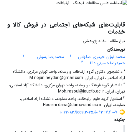
قابلیت‌های شبکه‌های اجتماعی در فروش کالا و
خدمات
نوع مقاله : مقاله پژوهشی
نویسندگان
2
1
محمد نوژان حیدری اصفهانی
محمدرضا رسولی
3
حمیدرضا حسینی دانا
1
دانشجوی دکتری گروه ارتباطات و رسانه، واحد تهران مرکزی، دانشگاه
آزاد اسلامی، تهران، ایران. M.nojan.heydari@gmail.com
2
دانشیار گروه فرهنگ و رسانه، واحد تهران مرکزی، دانشگاه آزاد اسلامی،
تهران، ایران. Moh.rasoul@iauctb.ac.ir
3
استادیار گروه علوم ارتباطات، واحد دماوند، دانشگاه آزاد اسلامی،
دماوند، ایران. Hoseini.dana@damavand.iau.ir
10.22083/jccs.2025.504327.4007
چکیده