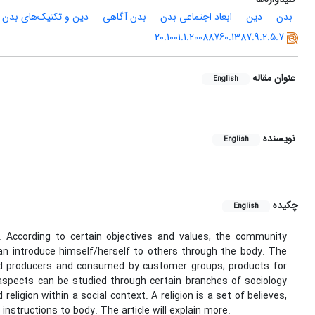
بدن
دین
ابعاد اجتماعی‌ بدن
بدن آگاهی
دین و تکنیک‌های بدن
20.1001.1.20088760.1387.9.2.5.7
عنوان مقاله
English
نویسنده
English
چکیده
English
e. According to certain objectives and values, the community
an introduce himself/herself to others through the body. The
d producers and consumed by customer groups; products for
l aspects can be studied through certain branches of sociology
ligion within a social context. A religion is a set of believes,
structions to body. The article will explain more.