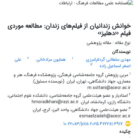
خوانش زندانیان از فیلم‌های زندان: مطالعه موردی
فیلم ‹‹دهلیز››
نوع مقاله : مقاله پژوهشی
نویسندگان
2
1
مهدی سلطانی گردفرامرزی
همایون مرادخانی
علی
3
اصغر اسماعیل زاده
1
مربی پژوهش گروه جامعه‌شناسی فرهنگی، پژوهشکده فرهنگ، هنر و
معماری، جهاد دانشگاهی، تهران، ایران. (نویسنده مسئول).
m.soltani@acecr.ac.ir
2
استادیار و عضو هیئت‌علمی گروه جامعه‌شناسی، دانشکده علوم اجتماعی،
دانشگاه رازی، کرمانشاه، ایران. hmoradkhani@razi.ac.ir
3
عضو هیئت‌علمی جهاد دانشگاهی، واحد البرز، کرج، ایران.
esmaelzadeh@acecr.ac.ir
10.22083/jccs.2025.472281.3917
چکیده