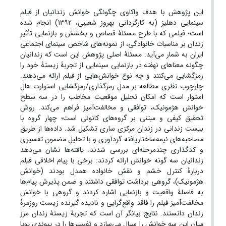
این پژوهش با هدف واکاوی چگونگی خوانش زندانیان از فیلم
سینمایی دهلیز (به کارگردانی بهروز شعیبی، 1۳۹2) انجام شده
است؛ فیلمی که با طرح مسئلۀ قصاص و بخشش و بازنمایی تأثیر
زندان بر مناسبات خانوادگی، از نمونه‌های شاخص سینمای اجتماعی
ایران به شمار می‌آید. مسئلۀ اصلی پژوهش این است که زندانیان
چگونه معناهای نهفته در بازنمایی سینمایی از تجربۀ زیستۀ خود را
رمزگشایی می‌کنند و چه نوع خوانش‌هایی از فیلم ارائه می‌دهند.
چارچوب نظری مطالعه بر مدل رمزگذاری/رمزگشایی استوارت هال
استوار است که امکان تحلیل موقعیت مخاطب را در سه سطح
خوانش هژمونیک، توافقی و مخالفت‌آمیز فراهم می‌کند. روش
تحقیق کیفی و مبتنی بر گروه‌های کانونی است؛ چهار گروه با
بیست زندانی در زندان مرکزی ساری تشکیل شد. داده‌ها از طریق
مصاحبه‌های نیمه‌ساختاریافته گردآوری و با تحلیل مضمون تفسیری
و کدگذاری چندمرحله‌ای بررسی شدند. یافته‌ها نشان می‌دهد
زندانیان سه گونه خوانش ارائه کردند: برخی با پیام اخلاقی فیلم
دربارۀ کنترل خشم و نقش خانواده همدل بودند (خوانش
هژمونیک)، گروهی برداشت توافقی داشتند و ضمن پذیرش پیام‌ها
به فاصلۀ واقعیت و بازنمایی اشاره کردند و گروهی با خوانش
مخالفت‌آمیز فیلم را فاقد واقع‌گرایی و نادیده گیرنده زیست روزمرۀ
زندان دانستند. نتایج بیانگر آن است که تجربۀ زیستۀ زندان مرز
میان این سه خوانش را سیال می‌سازد و تفسیرها را در پیوندی پویا