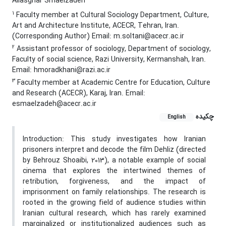
Aliasghar Smaelzadeh
1
Faculty member at Cultural Sociology Department, Culture,
Art and Architecture Institute, ACECR, Tehran, Iran.
(Corresponding Author) Email: m.soltani@acecr.ac.ir
2
Assistant professor of sociology, Department of sociology,
Faculty of social science, Razi University, Kermanshah, Iran.
Email: hmoradkhani@razi.ac.ir
3
Faculty member at Academic Centre for Education, Culture
and Research (ACECR), Karaj, Iran. Email:
esmaelzadeh@acecr.ac.ir
چکیده
English
Introduction: This study investigates how Iranian
prisoners interpret and decode the film Dehliz (directed
by Behrouz Shoaibi, 2013), a notable example of social
cinema that explores the intertwined themes of
retribution, forgiveness, and the impact of
imprisonment on family relationships. The research is
rooted in the growing field of audience studies within
Iranian cultural research, which has rarely examined
marginalized or institutionalized audiences such as