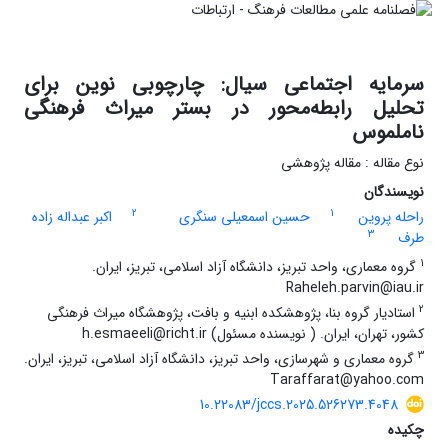
سرمایه اجتماعی سیال: چارچوبی نوین برای
تحلیل رابطه‌محور در بستر میراث فرهنگی
ناملموس
نوع مقاله : مقاله پژوهشی
نویسندگان
2
1
راحله پروین
حسین اسمعیلی سنگری
اکبر عبداله زاده
3
طرف
1
گروه معماری، واحد تبریز، دانشگاه آزاد اسلامی، تبریز، ایران.
Raheleh.parvin@iau.ir
2
استادیار گروه بنا، پژوهشکده ابنیه و بافت، پژوهشگاه میراث فرهنگی
کشور، تهران، ایران. ( نویسنده مسئول) h.esmaeeli@richt.ir
3
گروه معماری و شهرسازی، واحد تبریز، دانشگاه آزاد اسلامی، تبریز، ایران.
Taraffarat@yahoo.com
10.22083/jccs.2025.526273.4048
چکیده