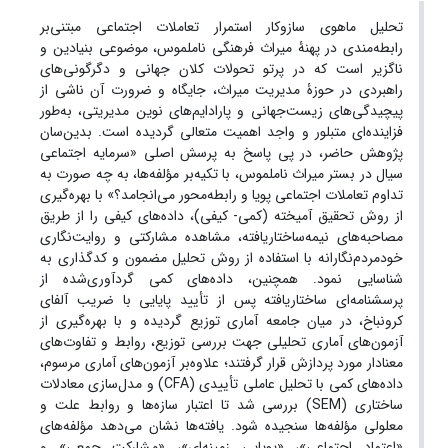
تحلیل ماهوی سازوکار استمرار تعاملات اجتماعی مبتنی‌بر
رابطه‌مندی در پهنۀ میراث فرهنگی ناملموس، موضوعی بنیادین و
ناگزیر است که در پرتو تحولات کلان جهانی و دگرگونی‌های
راهبردی در حوزۀ مدیریت میراث، جایگاه و ضرورت آن ناشی از
پیچیدگی‌های زیست‌جهانی و پارادایم‌های نوین مدیریتی، به‌طور
فزاینده‌ای متبلور و واجد اهمیت متعالی گردیده است. بدین‌سان
پژوهش حاضر، در پی پاسخ به پرسش اصلی «سرمایه اجتماعی
سیال در بستر میراث ناملموس، با تکیه‌بر مؤلفه‌ها، به چه صورت به
تداوم تعاملات اجتماعی پویا و رابطه‌محور می‌انجامد؟» با بهره‌گیری
از روش تحقیق آمیخته (کمی- کیفی)، داده‌های کیفی را از طریق
مصاحبه‌های نیمه‌ساختاریافته، مشاهده مشارکتی و روایت‌نگاری
خودمردم‌نگارانه با استفاده از روش تحلیل مضمون و کدگذاری به
شناسایی نمود. همچنین، داده‌های کمی گردآوری‌شده‌ از
پرسشنامه‌ای ساختاریافته پس از تأیید پایایی با ضریب آلفای
کرونباخ، در میان جامعه آماری توزیع گردیده و با بهره‌گیری از
آزمون‌های آماری تحلیلی جهت بررسی توزیع، روابط و تفاوت‌های
معنادار مورد پردازش قرار گرفتند؛ علاوه‌بر آزمون‌های آماری مرسوم،
داده‌های کمی با تحلیل عاملی تأییدی (CFA) و مدل‌سازی معادلات
ساختاری (SEM) بررسی شد تا اعتبار سازه‌ها و روابط علت و
معلولی مؤلفه‌ها سنجیده شود. یافته‌ها نشان می‌دهد مؤلفه‌های
«اعتماد اجتماعی»، «پویایی زمینه‌ای»، «مشارکت جمعی» و