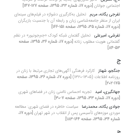
اجتماعی جوانان
[دوره 17، شماره 33، 1395، صفحه 127-147]
تفرجی یگانه، مریم
تحلیل به‌کارگیری دشواژه در فیلم‌های سینمای
ایران از منظر جامعه‌شناسی زبان و رابطه آن با جنسیت بازیگران
[دوره 17، شماره 35، 1395، صفحه 151-166]
تفرشی، امیرعلی
تحلیل گفتمان شبکه کودک «جم‌جونیور» در نظم
گفتمانی هویت مطلوب زنانه
[دوره 17، شماره 36، 1395، صفحه
53-84]
ج
جنگجو، شهناز
کارکرد فرهنگی آگهی‌های تجاری مرتبط با زنان در
روزنامه اطلاعات (1305-1320)
[دوره 17، شماره 36، 1395، صفحه
175-202]
جهانگیری، امید
تجربه احساس ناامنی زنان در فضاهای شهری
[دوره 17، شماره 33، 1395، صفحه 7-30]
جوادی یگانه، محمدرضا
سیاست خاطره در فضای شهری: مطالعه
موردی موزه‌های تأسیسی پس از انقلاب در شهر تهران
[دوره 17،
شماره 34، 1395، صفحه 164-183]
ح