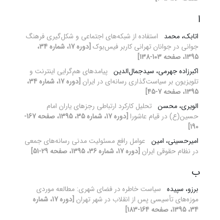
ا
اتابک، محمد
استفاده از شبکه‌های اجتماعی و شکل‌گیری فرهنگ
جوانی در جوانان تهرانی کاربر فیس‌بوک
[دوره 17، شماره 34،
1395، صفحه 103-138]
اکبرزاده جهرمی، سیدجمال‌الدین
پیامدهای هم‌گرایی اینترنت و
تلویزیون بر سیاست‌گذاری رسانه‌ای در ایران
[دوره 17، شماره 34،
1395، صفحه 7-45]
الویری، محسن
تحلیل کارکرد ارتباطی رجزهای یاران امام
حسین(ع) در قیام عاشورا
[دوره 17، شماره 35، 1395، صفحه 167-
190]
امیرحسینی، امین
عوامل رافع مسئولیت مدنی رسانه‌های جمعی
در نظام حقوقی ایران
[دوره 17، شماره 36، 1395، صفحه 29-51]
ب
برزو، سپیده
سیاست خاطره در فضای شهری: مطالعه موردی
موزه‌های تأسیسی پس از انقلاب در شهر تهران
[دوره 17، شماره
34، 1395، صفحه 164-183]