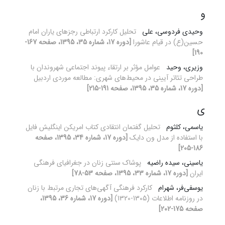
و
وحیدی فردوسی، علی
تحلیل کارکرد ارتباطی رجزهای یاران امام
حسین(ع) در قیام عاشورا
[دوره 17، شماره 35، 1395، صفحه 167-
190]
وزیری، وحید
عوامل مؤثر بر ارتقاء پیوند اجتماعی شهروندان با
طراحی تئاتر آیینی در محیط‌های شهری: مطالعه موردی اردبیل
[دوره 17، شماره 35، 1395، صفحه 191-215]
ی
یاسمی، کلثوم
تحلیل گفتمان انتقادی کتاب امریکن اینگلیش فایل
با استفاده از مدل ون دایک
[دوره 17، شماره 34، 1395، صفحه
186-205]
یاسینی، سیده راضیه
پوشاک سنتی زنان در جغرافیای فرهنگی
ایران
[دوره 17، شماره 33، 1395، صفحه 53-78]
یوسفی‌فر، شهرام
کارکرد فرهنگی آگهی‌های تجاری مرتبط با زنان
در روزنامه اطلاعات (1305-1320)
[دوره 17، شماره 36، 1395،
صفحه 175-202]