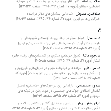
صلاحی، آمنه
تأثیر فناوری‏های جدید بر اوقات فراغت و سرمایۀ
اجتماعی جوانان
[دوره 17، شماره 33، 1395، صفحه 127-147]
صلواتیان، سیاوش
شناسایی پیشران‌های مؤثر بر آینده
خبرگزاری‌ها در ایران
[دوره 17، شماره 34، 1395، صفحه 47-68]
ع
عالم، سارا
عوامل مؤثر بر ارتقاء پیوند اجتماعی شهروندان با
طراحی تئاتر آیینی در محیط‌های شهری: مطالعه موردی اردبیل
[دوره 17، شماره 35، 1395، صفحه 191-215]
عاله‌پور، مانیا
تحول بازنمایی دیگری در انیمیشن‌های برنده جایزه
اسکار
[دوره 17، شماره 36، 1395، صفحه 85-105]
عباسی، علی
مؤلفه‌های فیلم‌نامه دینی در سریال‌های تلویزیونی
(با نگاهی به سریال‌های مختارنامه و بازی تاج ‌وتخت)
[دوره 17،
شماره 36، 1395، صفحه 203-232]
عبدی، سیدعیسی
بازنمایی زن در جوک‌های جنسیتی؛ تحلیل
گفتمان انتقادی جوک‌های جنسیتی در مورد زنان در شبکه‌های
موبایلی
[دوره 17، شماره 33، 1395، صفحه 31-52]
عرفان‌منش، ایمان
بازنمایی و تحلیل گفتمان انتقادی ـ لاکانی
الگوی خانوادۀ داعش در فضای مجازی
[دوره 17، شماره 35، 1395،