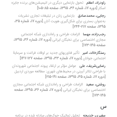
راودراد، اعظم
تحول بازنمایی دیگری در انیمیشن‌های برنده جایزه
اسکار
[دوره 17، شماره 36، 1395، صفحه 85-105]
رجایی، محمدصادق
بازنمایی زنان در تبلیغات تجاری نشریات
به‌عنوان بستری برای شکل‌گیری هویت آنان
[دوره 17، شماره 35،
1395، صفحه 217-244]
رجب‌زاده، مهسا
الزامات طراحی و راه‌اندازی شبکه اجتماعی
مجازی اختصاصی برای نخبگان ایرانی
[دوره 17، شماره 36، 1395،
صفحه 145-173]
رستگارخالد، امیر
تأثیر فناوری‏های جدید بر اوقات فراغت و سرمایۀ
اجتماعی جوانان
[دوره 17، شماره 33، 1395، صفحه 127-147]
رضایی‌شریف، علی
عوامل مؤثر بر ارتقاء پیوند اجتماعی شهروندان
با طراحی تئاتر آیینی در محیط‌های شهری: مطالعه موردی اردبیل
[دوره 17، شماره 35، 1395، صفحه 191-215]
روشنی، سعید
الزامات طراحی و راه‌اندازی شبکه اجتماعی مجازی
اختصاصی برای نخبگان ایرانی
[دوره 17، شماره 36، 1395، صفحه
145-173]
س
سفیری، خدیجه
تحلیل تماتیک جوک‌های مبادله شده در برنامه