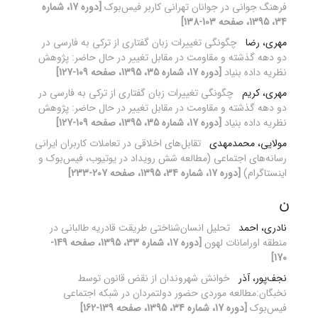
فرهنگ جوانی در جوانان تهرانی کاربر فیس‌بوک
[دوره 17، شماره
34، 1395، صفحه 103-138]
مهری، رضا
چگونگی تغییرات زبان گفتاری از ترکی به فارسی در
دو دهه گذشته و مقاومت در مقابل تغییر در حال حاضر: پژوهش
نظریه داده بنیاد
[دوره 17، شماره 35، 1395، صفحه 109-127]
مهری، کریم
چگونگی تغییرات زبان گفتاری از ترکی به فارسی در
دو دهه گذشته و مقاومت در مقابل تغییر در حال حاضر: پژوهش
نظریه داده بنیاد
[دوره 17، شماره 35، 1395، صفحه 109-127]
مولایی، محمدمهدی
تقابل‌های اخلاقی در تعاملات کاربران ایرانی
رسانه‌های اجتماعی (مطالعه شش رویداد در یوتیوب، فیس‌بوک و
اینستاگرام)
[دوره 17، شماره 34، 1395، صفحه 207-233]
ن
نادری، احمد
تحلیل انسان‌شناختی طریقت قادریه طالبانی در
منطقه اورامانات لهون
[دوره 17، شماره 33، 1395، صفحه 149-
170]
نجف‌پور، آذر
خوانش شهروندان از نقض قانون توسط
نخبگان:مطالعه موردی حضور دولتمردان در شبکه اجتماعی
فیس‌بوک
[دوره 17، شماره 34، 1395، صفحه 139-162]