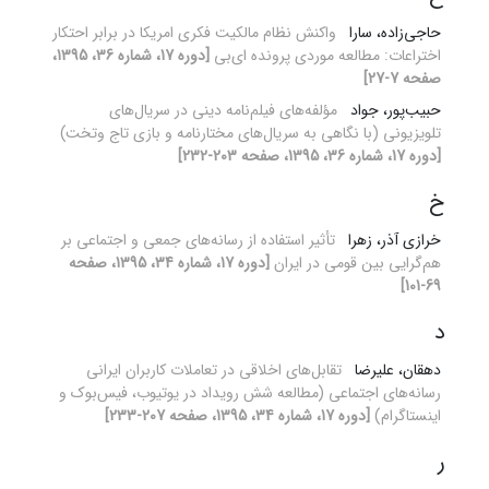
حاجی‌زاده، سارا
واکنش نظام مالکیت فکری امریکا در برابر احتکار
اختراعات: مطالعه موردی پرونده ای‌بی
[دوره 17، شماره 36، 1395،
صفحه 7-27]
حبیب‌پور، جواد
مؤلفه‌های فیلم‌نامه دینی در سریال‌های
تلویزیونی (با نگاهی به سریال‌های مختارنامه و بازی تاج ‌وتخت)
[دوره 17، شماره 36، 1395، صفحه 203-232]
خ
خرازی آذر، زهرا
تأثیر استفاده از رسانه‌های جمعی و اجتماعی بر
هم‌گرایی بین قومی در ایران
[دوره 17، شماره 34، 1395، صفحه
69-101]
د
دهقان، علیرضا
تقابل‌های اخلاقی در تعاملات کاربران ایرانی
رسانه‌های اجتماعی (مطالعه شش رویداد در یوتیوب، فیس‌بوک و
اینستاگرام)
[دوره 17، شماره 34، 1395، صفحه 207-233]
ر