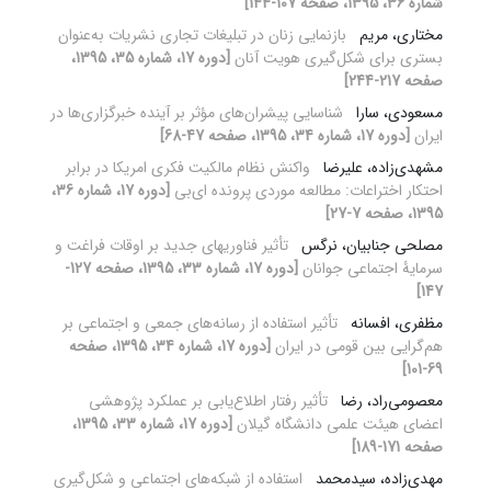
شماره 36، 1395، صفحه 107-144]
مختاری، مریم
بازنمایی زنان در تبلیغات تجاری نشریات به‌عنوان
بستری برای شکل‌گیری هویت آنان
[دوره 17، شماره 35، 1395،
صفحه 217-244]
مسعودی، سارا
شناسایی پیشران‌های مؤثر بر آینده خبرگزاری‌ها در
ایران
[دوره 17، شماره 34، 1395، صفحه 47-68]
مشهدی‌زاده، علیرضا
واکنش نظام مالکیت فکری امریکا در برابر
احتکار اختراعات: مطالعه موردی پرونده ای‌بی
[دوره 17، شماره 36،
1395، صفحه 7-27]
مصلحی جنابیان، نرگس
تأثیر فناوری‏های جدید بر اوقات فراغت و
سرمایۀ اجتماعی جوانان
[دوره 17، شماره 33، 1395، صفحه 127-
147]
مظفری، افسانه
تأثیر استفاده از رسانه‌های جمعی و اجتماعی بر
هم‌گرایی بین قومی در ایران
[دوره 17، شماره 34، 1395، صفحه
69-101]
معصومی‌راد، رضا
تأثیر رفتار اطلاع‌یابی بر عملکرد پژوهشی
اعضای هیئت علمی دانشگاه گیلان
[دوره 17، شماره 33، 1395،
صفحه 171-189]
مهدی‌زاده، سیدمحمد
استفاده از شبکه‌های اجتماعی و شکل‌گیری