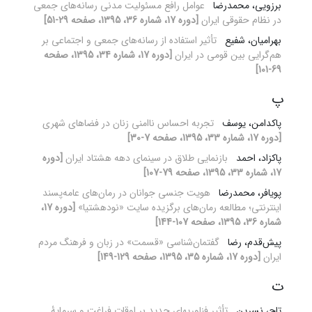
برزویی، محمدرضا
عوامل رافع مسئولیت مدنی رسانه‌های جمعی
در نظام حقوقی ایران
[دوره 17، شماره 36، 1395، صفحه 29-51]
بهرامیان، شفیع
تأثیر استفاده از رسانه‌های جمعی و اجتماعی بر
هم‌گرایی بین قومی در ایران
[دوره 17، شماره 34، 1395، صفحه
69-101]
پ
پاکدامن، یوسف
تجربه احساس ناامنی زنان در فضاهای شهری
[دوره 17، شماره 33، 1395، صفحه 7-30]
پاکزاد، احمد
بازنمایی طلاق در سینمای دهه هشتاد ایران
[دوره
17، شماره 33، 1395، صفحه 79-107]
پویافر، محمدرضا
هویت جنسی جوانان در رمان‌های عامه‌پسند
اینترنتی؛ مطالعه رمان‌های برگزیده سایت «نودهشتیا»
[دوره 17،
شماره 36، 1395، صفحه 107-144]
پیش‌قدم، رضا
گفتمان‌شناسی «قسمت» در زبان و فرهنگ مردم
ایران
[دوره 17، شماره 35، 1395، صفحه 129-149]
ت
تاج، نسرین
تأثیر فناوری‏های جدید بر اوقات فراغت و سرمایۀ