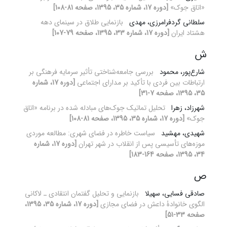
«اتاق جوک»
[دوره 17، شماره 35، 1395، صفحه 81-108]
سلطانی گردفرامرزی، مهدی
بازنمایی طلاق در سینمای دهه
هشتاد ایران
[دوره 17، شماره 33، 1395، صفحه 79-107]
ش
شارع‌پور، محمود
بررسی جامعه‌شناختی تأثیر سرمایه فرهنگی بر
ارتباطات بین فردی با تأکید بر مدارای اجتماعی
[دوره 17، شماره
35، 1395، صفحه 7-31]
شهرزاد، زهرا
تحلیل تماتیک جوک‌های مبادله شده در برنامه «اتاق
جوک»
[دوره 17، شماره 35، 1395، صفحه 81-108]
شهیدی، مهشید
سیاست خاطره در فضای شهری: مطالعه موردی
موزه‌های تأسیسی پس از انقلاب در شهر تهران
[دوره 17، شماره
34، 1395، صفحه 164-183]
ص
صادقی فسایی، سهیلا
بازنمایی و تحلیل گفتمان انتقادی ـ لاکانی
الگوی خانوادۀ داعش در فضای مجازی
[دوره 17، شماره 35، 1395،
صفحه 33-51]