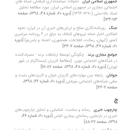
جمهوری اسلامی ایران
تحولات سیاستگذاری فرهنگی شبکه های
اجتماعی مجازی در جمهوری اسلامی ایران: مورد مطالعه تحلیل
اسناد بالادستی (1370-1396)
[دوره 20، شماره 48، 1398، صفحه
113-134]
جنگ
روزنامه‌نگاری صلح و ارزش‌های خبری آن در ایران؛ نحوه
انعکاس اخبار حمله نیروهای ائتلاف به عراق در 6 روزنامه سراسری
کشور (کیهان، رسالت، اطلاعات، همشهری، اعتماد و یاس‌نو)
[دوره
20، شماره 47، 1398، صفحه 7-34]
جوامع مجازی برند
چگونگی توسعۀ ارتباطات برند - مصرف‌کننده
در شبکه‌های اجتماعی نوین: (مطالعۀ کاربران اینستاگرام در شهر
تهران)
[دوره 20، شماره 48، 1398، صفحه 87-111]
جوانان
رابطه بین مهارت‌های کاربران جوان و کاربردهای مثبت و
منفی شبکه‌های اجتماعی موبایلی
[دوره 20، شماره 46، 1398،
صفحه 7-36]
چ
چارچوب خبری
رسانه و سلامت: شناسایی و تحلیل چارچوب‌های
خبری در بازنمایی رسانه‌ای بیماری ام‌اس
[دوره 20، شماره 46،
1398، صفحه 67-88]