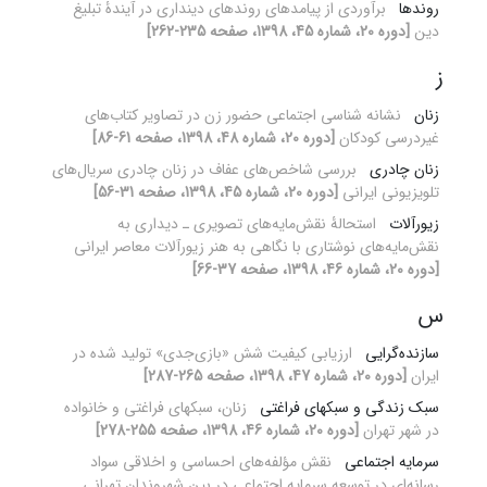
روندها
برآوردی از پیامدهای روندهای دینداری در آیندۀ تبلیغ
دین
[دوره 20، شماره 45، 1398، صفحه 235-262]
ز
زنان
نشانه شناسی اجتماعی حضور زن در تصاویر کتاب‌های
غیردرسی کودکان
[دوره 20، شماره 48، 1398، صفحه 61-86]
زنان چادری
بررسی شاخص‌های عفاف در زنان چادری سریال‌های
تلویزیونی ایرانی
[دوره 20، شماره 45، 1398، صفحه 31-56]
زیورآلات
استحالۀ نقش‌مایه‌های تصویری ـ دیداری به
نقش‌مایه‌های نوشتاری با نگاهی به هنر زیورآلات معاصر ایرانی
[دوره 20، شماره 46، 1398، صفحه 37-66]
س
سازنده‌گرایی
ارزیابی کیفیت شش «بازی‌جدی» تولید شده در
ایران
[دوره 20، شماره 47، 1398، صفحه 265-287]
سبک زندگی و سبکهای فراغتی
زنان، سبکهای فراغتی و خانواده
در شهر تهران
[دوره 20، شماره 46، 1398، صفحه 255-278]
سرمایه اجتماعی
نقش مؤلفه‌های احساسی و اخلاقی سواد
رسانه‌ای در توسعه سرمایه اجتماعی در بین شهروندان تهرانی