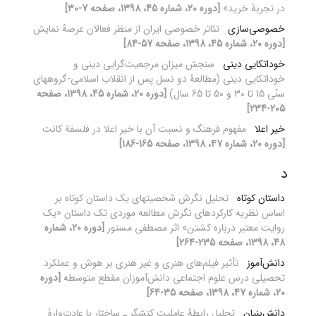
در تجربۀ خرید»
[دوره 20، شماره 45، 1398، صفحه 7-30]
خصوصی‌سازی
تئاتر خصوصی ایران از منظر فعالان عرصۀ نمایش
[دوره 20، شماره 45، 1398، صفحه 57-84]
خوداتکایی دینی
سنجش میزان مرجعیت‌گرایی دینی و
خوداتکایی دینی (مطالعۀ دو نسل پس از انقلاب اسلامی-گروههای
سنّی 15 تا 30 و 50 تا 65 سال)
[دوره 20، شماره 45، 1398، صفحه
205-234]
خیر اعلا
مفهوم فرهنگ و نسبت آن با خیر اعلا در فلسفة کانت
[دوره 20، شماره 47، 1398، صفحه 165-186]
د
داستان کوتاه
تحلیل نگرش شخصیت‎های یک داستان کوتاه بر
اساس نظریه کارکردهای نگرش مطالعه موردی تک داستان «یک
روایت معتبر درباره‏ کشتن» اثر مصطفی مستور
[دوره 20، شماره
48، 1398، صفحه 235-264]
دانش‌آموز
تأثیر فیلم‌های هنری و غیر هنری بر هوش و عملکرد
تحصیلی درس علوم اجتماعی دانش‌آموزان مقطع متوسطه
[دوره
20، شماره 47، 1398، صفحه 35-64]
دانش‌بنیان
تحلیل رابطۀ عاملیت کنشگر‌‌‌‎‌ ـ‌ ساختار با عادت‌وارۀ