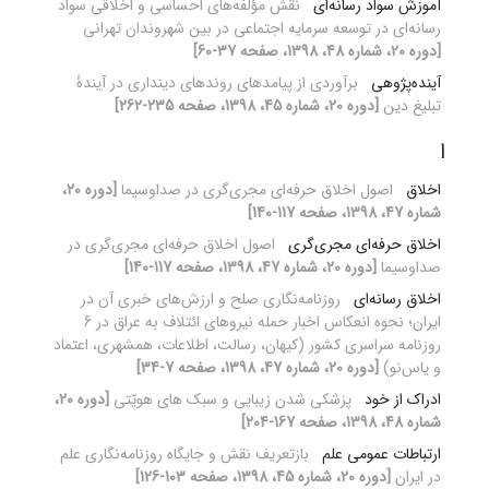
آموزش سواد رسانه‌ای
نقش مؤلفه‌های احساسی و اخلاقی سواد
رسانه‌ای در توسعه سرمایه اجتماعی در بین شهروندان تهرانی
[دوره 20، شماره 48، 1398، صفحه 37-60]
آینده‌پژوهی
برآوردی از پیامدهای روندهای دینداری در آیندۀ
تبلیغ دین
[دوره 20، شماره 45، 1398، صفحه 235-262]
ا
اخلاق
اصول اخلاق حرفه‌ای مجری‌گری در صداوسیما
[دوره 20،
شماره 47، 1398، صفحه 117-140]
اخلاق حرفه‌ای مجری‌گری
اصول اخلاق حرفه‌ای مجری‌گری در
صداوسیما
[دوره 20، شماره 47، 1398، صفحه 117-140]
اخلاق رسانه‌ای
روزنامه‌نگاری صلح و ارزش‌های خبری آن در
ایران؛ نحوه انعکاس اخبار حمله نیروهای ائتلاف به عراق در 6
روزنامه سراسری کشور (کیهان، رسالت، اطلاعات، همشهری، اعتماد
و یاس‌نو)
[دوره 20، شماره 47، 1398، صفحه 7-34]
ادراک از خود
پزشکی شدن زیبایی و سبک های هویّتی
[دوره 20،
شماره 48، 1398، صفحه 167-204]
ارتباطات عمومی علم
بازتعریف نقش و جایگاه روزنامه‌نگاری علم
در ایران
[دوره 20، شماره 45، 1398، صفحه 103-126]