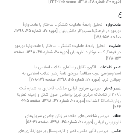
[دوره 20، شماره 48، 1398، صفحه 205-234]
ع
عادت‌واره
تحلیل رابطۀ عاملیت کنشگر‌‌‌‎‌ ـ‌ ساختار با عادت‌وارۀ
بوردیو در فرهنگِ‌کسب‌وکار دانش‌بنیان
[دوره 20، شماره 45، 1398،
صفحه 153-178]
عاملیت
تحلیل رابطۀ عاملیت کنشگر‌‌‌‎‌ ـ‌ ساختار با عادت‌وارۀ بوردیو
در فرهنگِ‌کسب‌وکار دانش‌بنیان
[دوره 20، شماره 45، 1398، صفحه
153-178]
عصر اطلاعات
الگوی تقابل رسانه‌ای انقلاب اسلامی با
اسلام‌هراسی غرب مطالعۀ موردی نامۀ رهبر انقلاب اسلامی به
جوانان غرب
[دوره 20، شماره 45، 1398، صفحه 179-208]
عصر قاجار
بررسی سرلوح قرآنی مذهَّب قاجاری به شماره ثبت
3089 از کتابخانه مرکزی تبریز براساس اصول شکل و زمینه نظریة
روان‌شناسانة گشتالت
[دوره 20، شماره 47، 1398، صفحه 225-
264]
عفاف
بررسی شاخص‌های عفاف در زنان چادری سریال‌های
تلویزیونی ایرانی
[دوره 20، شماره 45، 1398، صفحه 31-56]
عکس
بررسی تأثیر عکس، تمبر و کارت‌پستال بر دیوارنگاری‌های