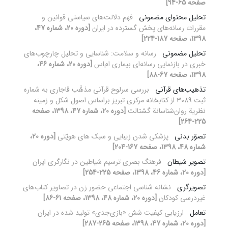
صفحه 65-94]
تحلیل محتوای مضمونی
فهم دلالت‌های سیاستی قوانین و
مقررات رسانه‌های پخش گسترده در ایران
[دوره 20، شماره 47،
1398، صفحه 187-224]
تحلیل مضمونی
رسانه و سلامت: شناسایی و تحلیل چارچوب‌های
خبری در بازنمایی رسانه‌ای بیماری ام‌اس
[دوره 20، شماره 46،
1398، صفحه 67-88]
تذهیب‌های قرآنی
بررسی سرلوح قرآنی مذهَّب قاجاری به شماره
ثبت 3089 از کتابخانه مرکزی تبریز براساس اصول شکل و زمینه
نظریة روان‌شناسانة گشتالت
[دوره 20، شماره 47، 1398، صفحه
225-264]
تصوّر بدنی
پزشکی شدن زیبایی و سبک های هویّتی
[دوره 20،
شماره 48، 1398، صفحه 167-204]
تصویر شیطان
فرهنگ بصری ترسیم شیاطین در نگارگری ایران
[دوره 20، شماره 46، 1398، صفحه 225-254]
تصویرگری
نشانه شناسی اجتماعی حضور زن در تصاویر کتاب‌های
غیردرسی کودکان
[دوره 20، شماره 48، 1398، صفحه 61-86]
تعامل
ارزیابی کیفیت شش «بازی‌جدی» تولید شده در ایران
[دوره 20، شماره 47، 1398، صفحه 265-287]