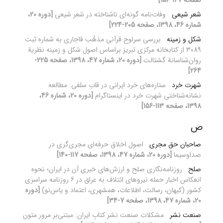
صفحه 127-152]
شعر شیعی
وفات‌نامه گونه‌ای ناشناخته در شعر شیعی
[دوره 20،
شماره 46، 1398، صفحه 205-224]
شکل و زمینه
بررسی سرلوح قرآنی مذهَّب قاجاری به شماره ثبت
3089 از کتابخانه مرکزی تبریز براساس اصول شکل و زمینه نظریة
روان‌شناسانة گشتالت
[دوره 20، شماره 47، 1398، صفحه 225-
264]
شهرت خرد
ستاره‌های خرد ایرانی در قاب سلفی: مطالعه
نشانه‌شناختی شهرت خرد در اینستاگرام
[دوره 20، شماره 46،
1398، صفحه 113-156]
ص
صاحبان حق مجری
اصول اخلاق حرفه‌ای مجری‌گری در
صداوسیما
[دوره 20، شماره 47، 1398، صفحه 117-140]
صلح
روزنامه‌نگاری صلح و ارزش‌های خبری آن در ایران؛ نحوه
انعکاس اخبار حمله نیروهای ائتلاف به عراق در 6 روزنامه سراسری
کشور (کیهان، رسالت، اطلاعات، همشهری، اعتماد و یاس‌نو)
[دوره
20، شماره 47، 1398، صفحه 7-34]
صنعت نشر
مشکلات صنعت نشر کتابِ ایران: مبتنی‌بر مرور متون