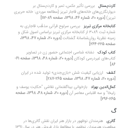
کارت‌پستال
بررسی تأثیر عکس، تمبر و کارت‌پستال بر
دیوارنگاری‌های خانه‌های قاجار تبریز (مطالعه موردی: خانه حریری
تبریز)
[دوره 20، شماره 46، 1398، صفحه 89-112]
کتابخانه مرکزی تبریز
بررسی سرلوح قرآنی مذهَّب قاجاری به
شماره ثبت 3089 از کتابخانه مرکزی تبریز براساس اصول شکل و
زمینه نظریة روان‌شناسانة گشتالت
[دوره 20، شماره 47، 1398،
صفحه 225-264]
کتاب کودک
نشانه شناسی اجتماعی حضور زن در تصاویر
کتاب‌های غیردرسی کودکان
[دوره 20، شماره 48، 1398، صفحه 61-
86]
کشف
ارزیابی کیفیت شش «بازی‌جدی» تولید شده در ایران
[دوره 20، شماره 47، 1398، صفحه 265-287]
کمال‌الدین بهزاد
بازخوانی بیناگفتمانی نقاشی "حکایت یوسف و
زلیخا" و سه اقتباس معاصر آن
[دوره 20، شماره 48، 1398، صفحه
265-296]
گ
گالری
هنرمندان نوظهور در بازار هنر ایران نقش گالری‌ها در
موقعیت هنرمندان نوظهور با مطالعة بازار فروش هنر در سال 1391