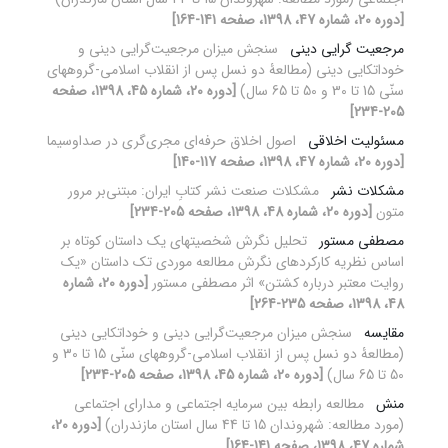
[دوره 20، شماره 47، 1398، صفحه 141-164]
مرجعیت گرایی دینی
سنجش میزان مرجعیت‌گرایی دینی و
خوداتکایی دینی (مطالعۀ دو نسل پس از انقلاب اسلامی-گروههای
سنّی 15 تا 30 و 50 تا 65 سال)
[دوره 20، شماره 45، 1398، صفحه
205-234]
مسئولیت اخلاقی
اصول اخلاق حرفه‌ای مجری‌گری در صداوسیما
[دوره 20، شماره 47، 1398، صفحه 117-140]
مشکلات نشر
مشکلات صنعت نشر کتابِ ایران: مبتنی‌بر مرور
متون
[دوره 20، شماره 48، 1398، صفحه 205-234]
مصطفی مستور
تحلیل نگرش شخصیت‎های یک داستان کوتاه بر
اساس نظریه کارکردهای نگرش مطالعه موردی تک داستان «یک
روایت معتبر درباره‏ کشتن» اثر مصطفی مستور
[دوره 20، شماره
48، 1398، صفحه 235-264]
مقایسه
سنجش میزان مرجعیت‌گرایی دینی و خوداتکایی دینی
(مطالعۀ دو نسل پس از انقلاب اسلامی-گروههای سنّی 15 تا 30 و
50 تا 65 سال)
[دوره 20، شماره 45، 1398، صفحه 205-234]
منش
مطالعه رابطه بین سرمایه اجتماعی و مدارای ‌اجتماعی
(مورد مطالعه: شهروندان 15 تا 44 سال استان مازندران)
[دوره 20،
شماره 47، 1398، صفحه 141-164]