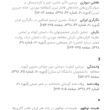
نقاشی دیواری
بررسی تأثیر عکس، تمبر و کارت‌پستال بر
دیوارنگاری‌های خانه‌های قاجار تبریز (مطالعه موردی: خانه حریری
تبریز)
[دوره 20، شماره 46، 1398، صفحه 89-112]
نگارگری ایرانی
فرهنگ بصری ترسیم شیاطین در نگارگری ایران
[دوره 20، شماره 46، 1398، صفحه 225-254]
نگرش
تحلیل نگرش شخصیت‎های یک داستان کوتاه بر اساس
نظریه کارکردهای نگرش مطالعه موردی تک داستان «یک روایت
معتبر درباره‏ کشتن» اثر مصطفی مستور
[دوره 20، شماره 48،
1398، صفحه 235-264]
و
وابستگی
بررسی کیفیت دوستی بین جوانان منزوی (مورد
مطالعه: دانشجویان دانشگاه کردستان)
[دوره 20، شماره 45، 1398،
صفحه 127-152]
وفات‌نامه
وفات‌نامه گونه‌ای ناشناخته در شعر شیعی
[دوره 20،
شماره 46، 1398، صفحه 205-224]
ه
هنرمند نوظهور
هنرمندان نوظهور در بازار هنر ایران نقش گالری‌ها