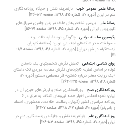
1398، صفحه 67-88]
رسانۀ علمی عمومی خوب
بازتعریف نقش و جایگاه روزنامه‌نگاری
علم در ایران
[دوره 20، شماره 45، 1398، صفحه 103-126]
رسانۀ ملی
بررسی شاخص‌های عفاف در زنان چادری سریال‌های
تلویزیونی ایرانی
[دوره 20، شماره 45، 1398، صفحه 31-56]
رگرسیون سلسله مراتبی
چگونگی توسعۀ ارتباطات برند -
مصرف‌کننده در شبکه‌های اجتماعی نوین: (مطالعۀ کاربران
اینستاگرام در شهر تهران)
[دوره 20، شماره 48، 1398، صفحه 87-
111]
روان شناسی اجتماعی
تحلیل نگرش شخصیت‎های یک داستان
کوتاه بر اساس نظریه کارکردهای نگرش مطالعه موردی تک داستان
«یک روایت معتبر درباره‏ کشتن» اثر مصطفی مستور
[دوره 20،
شماره 48، 1398، صفحه 235-264]
روزنامه‌نگاری صلح
روزنامه‌نگاری صلح و ارزش‌های خبری آن در
ایران؛ نحوه انعکاس اخبار حمله نیروهای ائتلاف به عراق در 6
روزنامه سراسری کشور (کیهان، رسالت، اطلاعات، همشهری، اعتماد
و یاس‌نو)
[دوره 20، شماره 47، 1398، صفحه 7-34]
روزنامه‌نگاری علم
بازتعریف نقش و جایگاه روزنامه‌نگاری علم در
ایران
[دوره 20، شماره 45، 1398، صفحه 103-126]