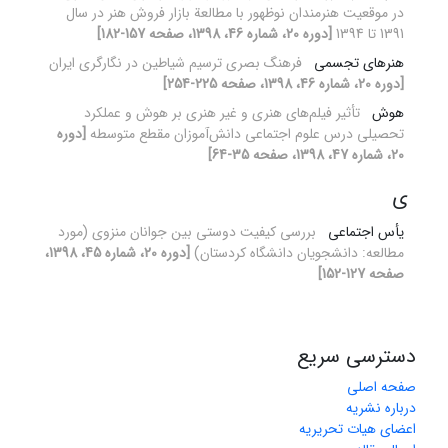
در موقعیت هنرمندان نوظهور با مطالعة بازار فروش هنر در سال
1391 تا 1394
[دوره 20، شماره 46، 1398، صفحه 157-182]
هنرهای تجسمی
فرهنگ بصری ترسیم شیاطین در نگارگری ایران
[دوره 20، شماره 46، 1398، صفحه 225-254]
هوش
تأثیر فیلم‌های هنری و غیر هنری بر هوش و عملکرد
تحصیلی درس علوم اجتماعی دانش‌آموزان مقطع متوسطه
[دوره
20، شماره 47، 1398، صفحه 35-64]
ی
یأس اجتماعی
بررسی کیفیت دوستی بین جوانان منزوی (مورد
مطالعه: دانشجویان دانشگاه کردستان)
[دوره 20، شماره 45، 1398،
صفحه 127-152]
دسترسی سریع
صفحه اصلی
درباره نشریه
اعضای هیات تحریریه