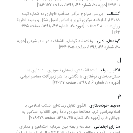
تا 1394
[دوره 20، شماره 46، 1398، صفحه 157-182]
گشتالت
بررسی سرلوح قرآنی مذهَّب قاجاری به شماره ثبت
3089 از کتابخانه مرکزی تبریز براساس اصول شکل و زمینه نظریة
روان‌شناسانة گشتالت
[دوره 20، شماره 47، 1398، صفحه 225-
264]
گونه‌های ادبی
وفات‌نامه گونه‌ای ناشناخته در شعر شیعی
[دوره
20، شماره 46، 1398، صفحه 205-224]
ل
لاکلو و موف
استحالۀ نقش‌مایه‌های تصویری ـ دیداری به
نقش‌مایه‌های نوشتاری با نگاهی به هنر زیورآلات معاصر ایرانی
[دوره 20، شماره 46، 1398، صفحه 37-66]
م
محیط خودمختاری
الگوی تقابل رسانه‌ای انقلاب اسلامی با
اسلام‌هراسی غرب مطالعۀ موردی نامۀ رهبر انقلاب اسلامی به
جوانان غرب
[دوره 20، شماره 45، 1398، صفحه 179-208]
مدارای اجتماعی
مطالعه رابطه بین سرمایه اجتماعی و مدارای
‌اجتماعی (مورد مطالعه: شهروندان 15 تا 44 سال استان مازندران)