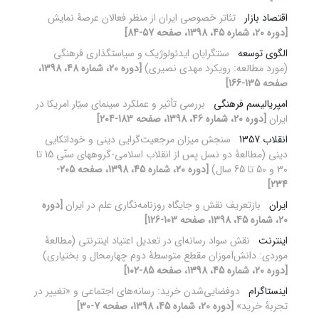
اقتصاد بازار
تئاتر خصوصی ایران از منظر فعالان عرصۀ نمایش
[دوره 20، شماره 45، 1398، صفحه 57-84]
الگوی توسعه
سنت‎گرایان ایدئولوژیک و سیاستگذاری فرهنگی
(مورد مطالعه: رویکرد مهدی نصیری)
[دوره 20، شماره 48، 1398،
صفحه 135-166]
امپریالیسم فرهنگی
بررسی تأثیر و عملکرد سینمای‌ سیّار امریکا در
ایران
[دوره 20، شماره 46، 1398، صفحه 183-204]
انقلاب 1357
سنجش میزان مرجعیت‌گرایی دینی و خوداتکایی
دینی (مطالعۀ دو نسل پس از انقلاب اسلامی-گروههای سنّی 15 تا
30 و 50 تا 65 سال)
[دوره 20، شماره 45، 1398، صفحه 205-
234]
ایران
بازتعریف نقش و جایگاه روزنامه‌نگاری علم در ایران
[دوره
20، شماره 45، 1398، صفحه 103-126]
اینترنت
نقش سواد رسانه‌ای در تعدیل اعتیاد اینترنتی (مطالعۀ
موردی: دانش‌آموزان مقطع متوسطۀ دوم چهارمحال و بختیاری)
[دوره 20، شماره 45، 1398، صفحه 85-102]
اینستاگرام
دوفضایی‌شدن خرید: رسانه‌های اجتماعی و «تغییر در
تجربۀ خرید»
[دوره 20، شماره 45، 1398، صفحه 7-30]