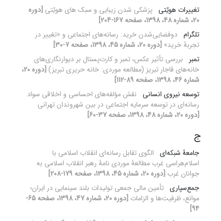
تغییرات هویّتی
پزشکی شدن زیبایی و سبک های هویّتی
[دوره
20، شماره 48، 1398، صفحه 167-204]
تلگرام
دوفضایی‌شدن خرید: رسانه‌های اجتماعی و «تغییر در
تجربۀ خرید»
[دوره 20، شماره 45، 1398، صفحه 7-30]
تمبر
بررسی تأثیر عکس، تمبر و کارت‌پستال بر دیوارنگاری‌های
خانه‌های قاجار تبریز (مطالعه موردی: خانه حریری تبریز)
[دوره 20،
شماره 46، 1398، صفحه 89-112]
توسعه نیروی انسانی
نقش مؤلفه‌های احساسی و اخلاقی سواد
رسانه‌ای در توسعه سرمایه اجتماعی در بین شهروندان تهرانی
[دوره 20، شماره 48، 1398، صفحه 37-60]
ج
جامعۀ شبکه‌ای
الگوی تقابل رسانه‌ای انقلاب اسلامی با
اسلام‌هراسی غرب مطالعۀ موردی نامۀ رهبر انقلاب اسلامی به
جوانان غرب
[دوره 20، شماره 45، 1398، صفحه 179-208]
جمع‌سپاری
تأمین مالی جمعی تولیدات بلند سینمایی در ایران؛
موانع، ظرفیت‌ها و الزامات
[دوره 20، شماره 47، 1398، صفحه 65-
94]