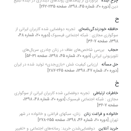
چرخِ آینده
برآوردی از پیامدهای روندهای دینداری در آیندۀ تبلیغ
دین
[دوره 20، شماره 45، 1398، صفحه 235-262]
ح
حافظه خودزندگی‌نامه‌ای
تجربه دوفضایی شده کاربران ایرانی از
سوگواری مجازی : شبکه اجتماعی فیسبوک
[دوره 20، شماره 48،
1398، صفحه 7-36]
حجاب
بررسی شاخص‌های عفاف در زنان چادری سریال‌های
تلویزیونی ایرانی
[دوره 20، شماره 45، 1398، صفحه 31-56]
حل مسأله
ارزیابی کیفیت شش «بازی‌جدی» تولید شده در ایران
[دوره 20، شماره 47، 1398، صفحه 265-287]
خ
خاطرات ارتباطی
تجربه دوفضایی شده کاربران ایرانی از سوگواری
مجازی : شبکه اجتماعی فیسبوک
[دوره 20، شماره 48، 1398،
صفحه 7-36]
خانواده و فراغت زنان
زنان، سبکهای فراغتی و خانواده در شهر
تهران
[دوره 20، شماره 46، 1398، صفحه 255-278]
خرید آنلاین
دوفضایی‌شدن خرید: رسانه‌های اجتماعی و «تغییر