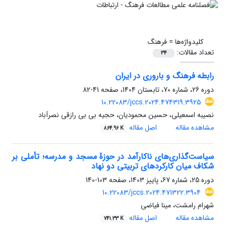
کلیدواژه‌ها =
فرهنگ
تعداد مقالات:
34
رابطه فرهنگ و باروری در ایران
دوره 26، شماره 70، تابستان 1404، صفحه
41-82
10.22083/jccs.2024.474319.3925
نصیبه اسمعیلی، حسین محمودیان، حجیه بی بی رازقی نصرآباد
مشاهده مقاله
اصل مقاله
864.96 K
سیاست‌گذاری‌های ناکارآمد در حوزۀ مسجد و مدرسه؛ تأملی بر
شکاف میان کارکردهای تربیتی دو نهاد
دوره 25، شماره 67، پاییز 1403، صفحه
103-140
10.22083/jccs.2024.471322.3904
شهرام رامشت، مینا فیاضی
مشاهده مقاله
اصل مقاله
741.33 K