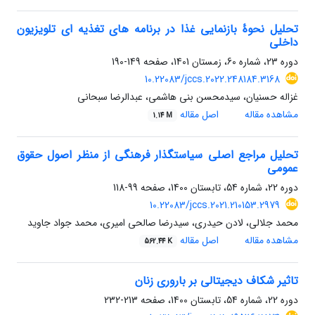
تحلیل نحوۀ بازنمایی غذا در برنامه های تغذیه ای تلویزیون
داخلی
دوره 23، شماره 60، زمستان 1401، صفحه
149-190
10.22083/jccs.2022.248184.3168
غزاله حسنیان، سیدمحسن بنی هاشمی، عبدالرضا سبحانی
مشاهده مقاله
اصل مقاله
1.14 M
تحلیل مراجع اصلی سیاستگذار فرهنگی از منظر اصول حقوق
عمومی
دوره 22، شماره 54، تابستان 1400، صفحه
99-118
10.22083/jccs.2021.210153.2979
محمد جلالی، لادن حیدری، سیدرضا صالحی امیری، محمد جواد جاوید
مشاهده مقاله
اصل مقاله
562.44 K
تاثیر شکاف دیجیتالی بر باروری زنان
دوره 22، شماره 54، تابستان 1400، صفحه
213-232