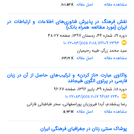
مشاهده مقاله
اصل مقاله
601.53 K
نقش فرهنگ در پذیرش فناوری‌های اطلاعات و ارتباطات در
ایران (مورد مطالعه: همراه بانک)
دوره 19، شماره 44، زمستان 1397، صفحه
27-48
10.22083/jccs.2018.126109.2393
سید محمد زرگر، طیبه رحیمیان
مشاهده مقاله
اصل مقاله
679.22 K
واکاوی عبارت «ناز کردن» و ترکیب‌های حاصل از آن در زبان
فارسی در پرتوی الگوی هَیجامَد
دوره 18، شماره 39، پاییز 1396، صفحه
67-96
10.22083/jccs.2017.96182.2240
رضا پیشقدم، آیدا فیروزیان پوراصفهانی، سحر طباطبائی فارانی
مشاهده مقاله
اصل مقاله
5.73 M
پوشاک سنتی زنان در جغرافیای فرهنگی ایران