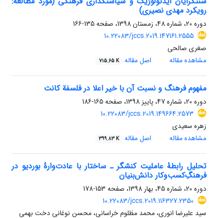
سنت‎گرایان ایدئولوژیک و سیاستگذاری فرهنگی (مورد مطالعه:
رویکرد مهدی نصیری)
دوره 20، شماره 48، زمستان 1398، صفحه
135-166
10.22083/jccs.2019.147161.2555
صغری صالحی
مشاهده مقاله
اصل مقاله
715.65 K
مفهوم فرهنگ و نسبت آن با خیر اعلا در فلسفة کانت
دوره 20، شماره 47، پاییز 1398، صفحه
165-186
10.22083/jccs.2019.149664.2573
زهره سعیدی
مشاهده مقاله
اصل مقاله
399.83 K
تحلیل رابطۀ عاملیت کنشگر‌‌‌‎‌ ـ‌ ساختار با عادت‌وارۀ بوردیو در
فرهنگِ‌کسب‌وکار دانش‌بنیان
دوره 20، شماره 45، بهار 1398، صفحه
153-178
10.22083/jccs.2019.116327.2350
سید علیرضا انوری، محمد مظلوم خراسانی، محسن نوغانی دخت بهمی