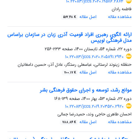
10.22083/jccs.2020.195116.2874
فاطمه رادان
مشاهده مقاله
اصل مقاله
562.48 K
ارائه الگوی رهبری افراد قومیت آذری زبان در سازمان براساس
مدل فرهنگی لوییس
دوره 22، شماره 54، تابستان 1400، صفحه
233-256
10.22083/jccs.2020.205891.2940
حنظله زینوند لرستانی، عباسعلی رستگار، عادل آذر، حسین دامغانیان
مشاهده مقاله
اصل مقاله
700.17 K
موانع رشد، توسعه و اجرای حقوق فرهنگی بشر
دوره 22، شماره 53، بهار 1400، صفحه
139-168
10.22083/jccs.2019.203520.2920
احسان طاهری حاجی وند، حمیدرضا جمالی
مشاهده مقاله
اصل مقاله
788.84 K