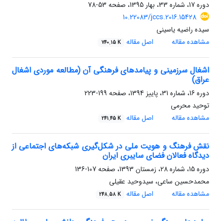
دوره 17، شماره 33، بهار 1395، صفحه
53-78
10.22083/jccs.2016.15428
سیده راضیه یاسینی
مشاهده مقاله
اصل مقاله
740.15 K
اشغال سرزمینی و پیامدهای فرهنگی آن (مطالعه موردی اشغال
عراق)
دوره 16، شماره 31، پاییز 1394، صفحه
199-223
توحید محرمی
مشاهده مقاله
اصل مقاله
241.45 K
نقش فرهنگ و هویت ملی در شکل‌گیری شبکه‌های اجتماعی از
دیدگاه فعالان فضای سایبری ایران
دوره 15، شماره 28، زمستان 1393، صفحه
107-136
محمدحسین ساعی، سیدوحید عقیلی
مشاهده مقاله
اصل مقاله
248.58 K