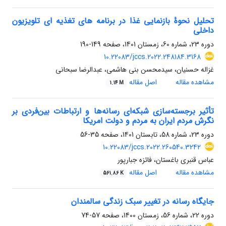
تحلیل نحوۀ بازنمایی غذا در برنامه های تغذیه ای تلویزیون
داخلی
دوره 23، شماره 60، زمستان 1401، صفحه
149-190
10.22083/jccs.2022.248184.3168
غزاله حسنیان، سیدمحسن بنی هاشمی، عبدالرضا سبحانی
مشاهده مقاله
اصل مقاله
1.14 M
تأثیر برجسته‌سازی شبکه‌ای رسانه‌ها و ارتباطات بین‌فردی بر
نگرش مردم ایران به مردم و دولت امریکا
دوره 23، شماره 58، تابستان 1401، صفحه
35-56
10.22083/jccs.2022.260540.3242
عباس قنبری باغستان، فائزه جبارپور
مشاهده مقاله
اصل مقاله
561.86 K
جایگاه رسانه در تغییر سبک زندگی سالمندان
دوره 22، شماره 56، زمستان 1400، صفحه
57-74