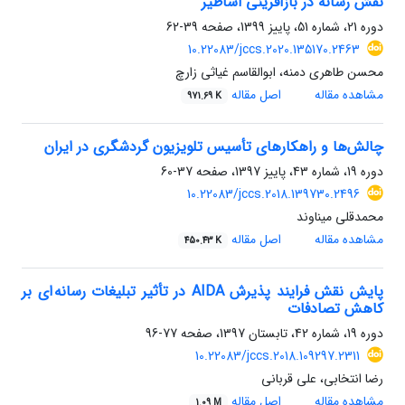
نقش رسانه در بازآفرینی اساطیر
دوره 21، شماره 51، پاییز 1399، صفحه
39-62
10.22083/jccs.2020.135170.2463
محسن طاهری دمنه، ابوالقاسم غیاثی زارچ
مشاهده مقاله
اصل مقاله
971.69 K
چالش‌ها و راهکارهای تأسیس تلویزیون گردشگری در ایران
دوره 19، شماره 43، پاییز 1397، صفحه
37-60
10.22083/jccs.2018.139730.2496
محمدقلی میناوند
مشاهده مقاله
اصل مقاله
450.43 K
پایش نقش فرایند پذیرش AIDA در تأثیر تبلیغات رسانه ‌ای بر
کاهش تصادفات
دوره 19، شماره 42، تابستان 1397، صفحه
77-96
10.22083/jccs.2018.109297.2311
رضا انتخابی، علی قربانی
مشاهده مقاله
اصل مقاله
1.09 M