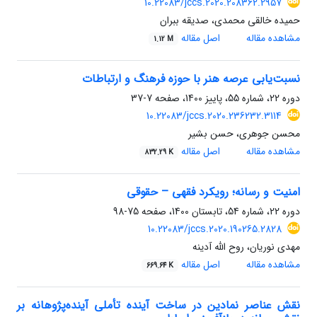
10.22083/jccs.2020.208362.2957
حمیده خالقی محمدی، صدیقه ببران
مشاهده مقاله
اصل مقاله
1.12 M
نسبت‌یابی عرصه هنر با حوزه فرهنگ و ارتباطات
دوره 22، شماره 55، پاییز 1400، صفحه
7-37
10.22083/jccs.2020.236232.3114
محسن جوهری، حسن بشیر
مشاهده مقاله
اصل مقاله
832.29 K
امنیت و رسانه؛ رویکرد فقهی – حقوقی
دوره 22، شماره 54، تابستان 1400، صفحه
75-98
10.22083/jccs.2020.190265.2828
مهدی نوریان، روح الله آدینه
مشاهده مقاله
اصل مقاله
669.64 K
نقش عناصر نمادین در ساخت آینده تأملی آینده‌پژوهانه بر