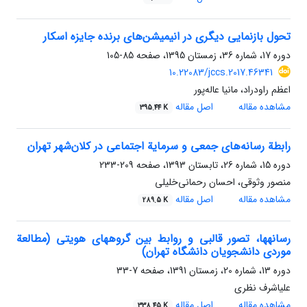
تحول بازنمایی دیگری در انیمیشن‌های برنده جایزه اسکار
دوره 17، شماره 36، زمستان 1395، صفحه
85-105
10.22083/jccs.2017.46341
اعظم راودراد، مانیا عاله‌پور
مشاهده مقاله
اصل مقاله
395.44 K
رابطة رسانه‌های جمعی و سرمایة اجتماعی در کلان‌شهر تهران
دوره 15، شماره 26، تابستان 1393، صفحه
209-233
منصور وثوقی، احسان رحمانی‌خلیلی
مشاهده مقاله
اصل مقاله
289.5 K
رسانه‏ها، تصور قالبی و روابط بین گروه‏های هویتی (مطالعة
موردی دانشجویان دانشگاه تهران)
دوره 13، شماره 20، زمستان 1391، صفحه
7-33
علی‏اشرف نظری
مشاهده مقاله
اصل مقاله
338.45 K