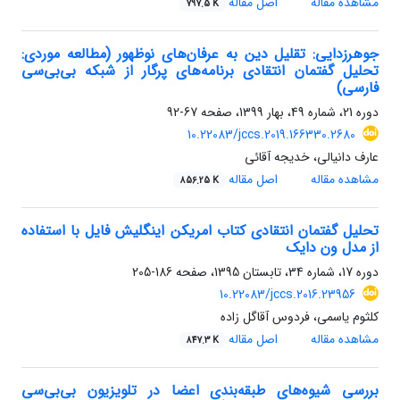
مشاهده مقاله
اصل مقاله
797.5 K
جوهرزدایی: تقلیل دین به عرفان‌های نوظهور (مطالعه موردی:
تحلیل گفتمان انتقادی برنامه‌های پرگار از شبکه بی‌بی‌سی
فارسی)
دوره 21، شماره 49، بهار 1399، صفحه
67-92
10.22083/jccs.2019.166330.2680
عارف دانیالی، خدیجه آقائی
مشاهده مقاله
اصل مقاله
856.25 K
تحلیل گفتمان انتقادی کتاب امریکن اینگلیش فایل با استفاده
از مدل ون دایک
دوره 17، شماره 34، تابستان 1395، صفحه
186-205
10.22083/jccs.2016.23956
کلثوم یاسمی، فردوس آقاگل زاده
مشاهده مقاله
اصل مقاله
847.3 K
بررسی شیوه‌های طبقه‏‌بندی اعضا در تلویزیون بی‌بی‌سی