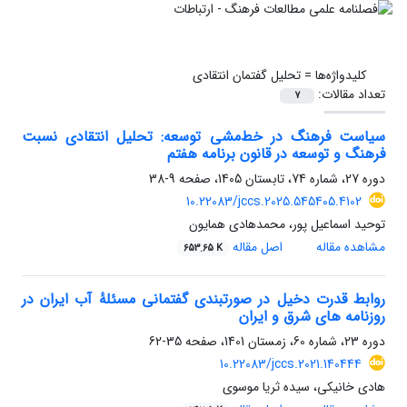
کلیدواژه‌ها =
تحلیل گفتمان انتقادی
تعداد مقالات:
7
سیاست فرهنگ در خط‌مشی توسعه: تحلیل انتقادی نسبت
فرهنگ و توسعه در قانون برنامه هفتم
دوره 27، شماره 74، تابستان 1405، صفحه
9-38
10.22083/jccs.2025.545405.4102
توحید اسماعیل پور، محمدهادی همایون
مشاهده مقاله
اصل مقاله
653.65 K
روابط قدرت دخیل در صورت‎بندی گفتمانی مسئلۀ آب ایران در
روزنامه های شرق و ایران
دوره 23، شماره 60، زمستان 1401، صفحه
35-62
10.22083/jccs.2021.140444
هادی خانیکی، سیده ثریا موسوی