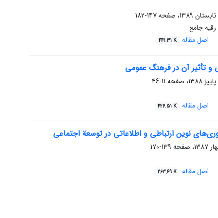
147-182
 رقیه جامع
اصل مقاله
441.31 K
ی و تأثیر آن در فرهنگ عمومی
11-46
اصل مقاله
426.51 K
اوری‌های نوین ارتباطی و اطلاعاتی در توسعة اجتماعی
139-170
اصل مقاله
263.49 K