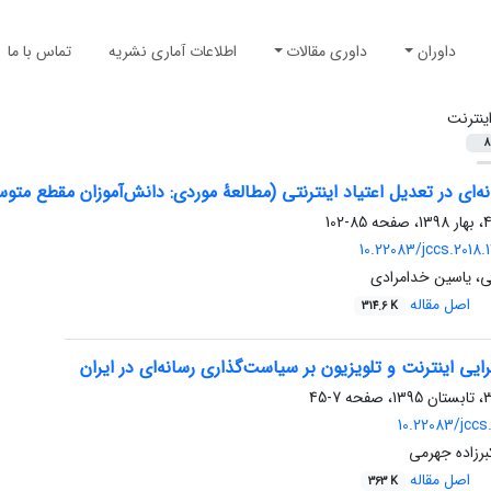
داوران
داوری مقالات
اطلاعات آماری نشریه
تماس با ما
ینترنت
8
‌ای در تعدیل اعتیاد اینترنتی (مطالعۀ موردی: دانش‌آموزان مقطع متو
85-102
10.22083/jccs.2018.
، یاسین خدامرادی
اصل مقاله
314.6 K
ایی اینترنت و تلویزیون بر سیاست‌گذاری رسانه‌ای در ایران
7-45
10.22083/jccs
برزاده جهرمی
اصل مقاله
363 K