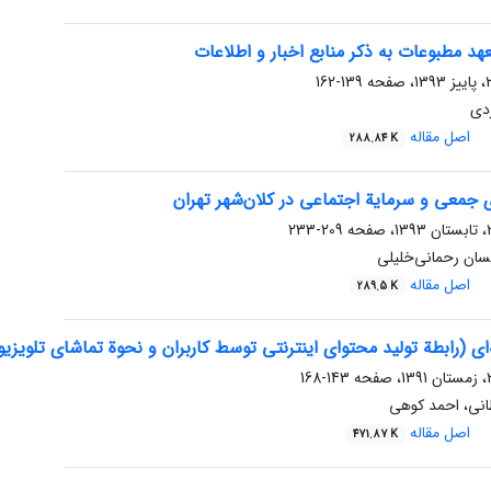
هد مطبوعات به ذکر منابع اخبار و اطلاعات
139-162
زدی
اصل مقاله
288.84 K
ی جمعی و سرمایة اجتماعی در کلان‌شهر تهران
209-233
سان رحمانی‌خلیلی
اصل مقاله
289.5 K
‌ای (رابطة تولید محتوای اینترنتی توسط کاربران و نحوة تماشای تلویزی
143-168
انی، احمد کوهی
اصل مقاله
471.87 K