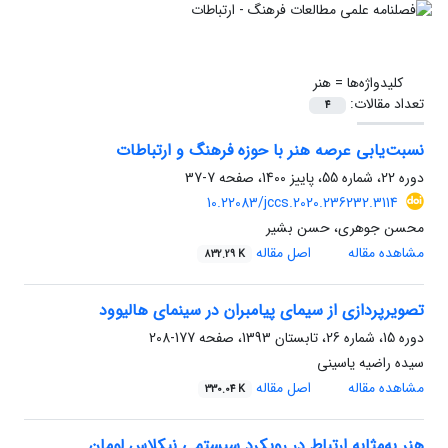
کلیدواژه‌ها =
هنر
تعداد مقالات:
4
نسبت‌یابی عرصه هنر با حوزه فرهنگ و ارتباطات
دوره 22، شماره 55، پاییز 1400، صفحه
7-37
10.22083/jccs.2020.236232.3114
محسن جوهری، حسن بشیر
مشاهده مقاله
اصل مقاله
832.29 K
تصویرپردازی از سیمای پیامبران در سینمای هالیوود
دوره 15، شماره 26، تابستان 1393، صفحه
177-208
سیده راضیه یاسینی
مشاهده مقاله
اصل مقاله
330.04 K
هنر به‌مثابه ارتباط در رویکرد سیستمی نیکلاس لومان