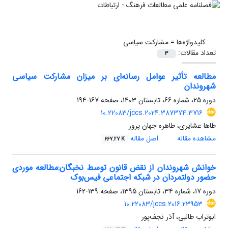
کلیدواژه‌ها =
مشارکت سیاسی
تعداد مقالات:
3
مطالعه تأثیر عوامل رسانه‌ای بر میزان مشارکت سیاسی
شهروندان
دوره 25، شماره 66، تابستان 1403، صفحه
167-194
10.22083/jccs.2024.387374.3716
طاها عشایری، طاهره جهان پرور
مشاهده مقاله
اصل مقاله
667.27 K
خوانش شهروندان از نقض قانون توسط نخبگان:مطالعه موردی
حضور دولتمردان در شبکه اجتماعی فیس‌بوک
دوره 17، شماره 34، تابستان 1395، صفحه
139-162
10.22083/jccs.2016.23953
ابوتراب ‌طالبی، آذر نجف‌پور