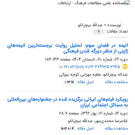
نویسنده =
عبدالله بیچرانلو
تعداد مقالات:
7
انیمه در فضای سوم؛ تحلیل روایت برجسته‌ترین انیمه‌های
ژاپنی از منظر دورگه شدن فرهنگی
دوره 26، شماره 70، تابستان 1404، صفحه
143-184
10.22083/jccs.2024.479935.3945
عبداله بیچرانلو، عطیه مهرابی کوچه بیوکی
مشاهده مقاله
اصل مقاله
1.73 M
رویکرد فیلم‌های ایرانی برگزیده‌ شده در جشنواره‌های بین‌المللی
به مسائل اجتماعی ایران
دوره 14، شماره 21، بهار 1392، صفحه
7-28
غلامرضا محمدی‌مهر، عبدالله بیچرانلو
مشاهده مقاله
اصل مقاله
584.81 K