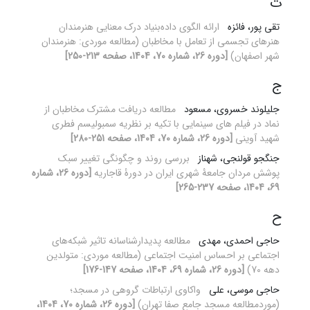
ت
تقی پور، فائزه
ارائه الگوی داده‌بنیاد درک معنایی هنرمندان
هنرهای تجسمی از تعامل با مخاطبان (مطالعه موردی: هنرمندان
شهر اصفهان)
[دوره 26، شماره 70، 1404، صفحه 213-250]
ج
جلیلوند خسروی، مسعود
مطالعه دریافت مشترک مخاطبان از
نماد در فیلم های سینمایی با تکیه بر نظریه سمبولیسم فطری
شهید آوینی
[دوره 26، شماره 70، 1404، صفحه 251-280]
جنگجو قولنجی، شهناز
بررسی روند و چگونگی تغییر سبک
پوشش مردان جامعۀ شهری ایران در دورۀ قاجاریه
[دوره 26، شماره
69، 1404، صفحه 237-265]
ح
حاجی احمدی، مهدی
مطالعه پدیدارشناسانه تاثیر شبکه‌های
اجتماعی بر احساس امنیت اجتماعی (مطالعه موردی: متولدین
دهه 70)
[دوره 26، شماره 69، 1404، صفحه 147-176]
حاجی موسی، علی
واکاوی ارتباطات گروهی در مسجد؛
(موردمطالعه مسجد جامع صفا تهران)
[دوره 26، شماره 70، 1404،