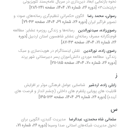
نحوه بازنمایی ابعاد دین‌داری در سریال عامه‌پسند تلویزیونی
«پایتخت3»
[دوره 26، شماره 71، 1404، صفحه 241-289]
رسولی، محمد رضا
الگوی حکمرانیِ تنظیم‌گری رسانه‌های صوت و
تصویر فراگیر ایران
[دوره 26، شماره 69، 1404، صفحه 43-79]
رضوی‌زاده، سیدنورالدین
رسانه‌ها و زندگی روزمره عشایر: مطالعه
قوم‌نگارانه مصرف رسانه‌ای عشایر شاهسون استان اردبیل
[دوره
26، شماره 71، 1404، صفحه 43-87]
رضوی زاده، نورالدین
نقش اینستاگرام در هویت‌سازی و سبک
زندگی: مطالعه موردی دانش‌آموزان پسر دبیرستانی شهر پرند
[دوره 26، شماره 70، 1404، صفحه 185-211]
ز
زابلی زاده، اردشیر
شناسایی عوامل فرهنگی موثر بر افزایش
قابلیت های پویایی پلتفرم های داخلی (چشم انداز و فرصت های
آینده)
[دوره 26، شماره 69، 1404، صفحه 123-145]
س
سلمانی شاه محمدی، عبدالرضا
مدیریت گنبدی، الگویی برای
تحول مدیریت شبکه‌های استانی صدا وسیما
[دوره 26، شماره 71،