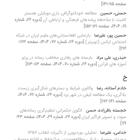
صفحه 115-141]
حسنی، حسین
مطالعه خوداتنوگرافی بازی موبایلی همستر
کامبت با ملاحظه پیامدهای فرهنگی و ارتباطی آن
[دوره 26، شماره
71، 1404، صفحه 121-152]
حسین پور، علیرضا
بازنمایی افغانستانی‌های مقیم ایران در شبکه
اجتماعی ایکس (توییتر)
[دوره 26، شماره 72، 1404، صفحه 173-
216]
حیدری، علی مراد
بایسته های رفتاری مخاطب رسانه در پرتو
آموزه های قرآنی
[دوره 26، شماره 70، 1404، صفحه 83-113]
خ
خادم آستانه، رضا
واکاوی شرایط و بستر‌های شکل‌گیری زیست
بلاگری، یک مطالعه کیفی در شهر یزد
[دوره 26، شماره 72، 1404،
صفحه 141-172]
خجسته باقرزاده، حسن
الگوی حکمرانیِ تنظیم‌گری رسانه‌های
صوت و تصویر فراگیر ایران
[دوره 26، شماره 69، 1404، صفحه 43-
79]
خدامی، علیرضا
تحلیلی بوردیویی از تأثیرات انقلاب 1357
برمیدان موسیقی ایرانی مطالعه‌موردی: مرکزحفظ‌ و ‌اشاعه موسیقی