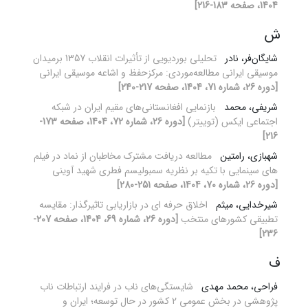
1404، صفحه 183-216]
ش
شایگان‌فر، نادر
تحلیلی بوردیویی از تأثیرات انقلاب 1357 برمیدان
موسیقی ایرانی مطالعه‌موردی: مرکزحفظ‌ و ‌اشاعه موسیقی ایرانی
[دوره 26، شماره 71، 1404، صفحه 217-240]
شریفی، محمد
بازنمایی افغانستانی‌های مقیم ایران در شبکه
اجتماعی ایکس (توییتر)
[دوره 26، شماره 72، 1404، صفحه 173-
216]
شهبازی، رامتین
مطالعه دریافت مشترک مخاطبان از نماد در فیلم
های سینمایی با تکیه بر نظریه سمبولیسم فطری شهید آوینی
[دوره 26، شماره 70، 1404، صفحه 251-280]
شیرخدایی، میثم
اخلاق حرفه ای در بازاریابی تاثیرگذار: مقایسه
تطبیقی کشورهای منتخب
[دوره 26، شماره 69، 1404، صفحه 207-
236]
ف
فراحی، محمد مهدی
شایستگی‌های ناب در فرایند ارتباطات ناب
پژوهشی در بخش عمومی 2 کشور در حال توسعه؛ ایران و