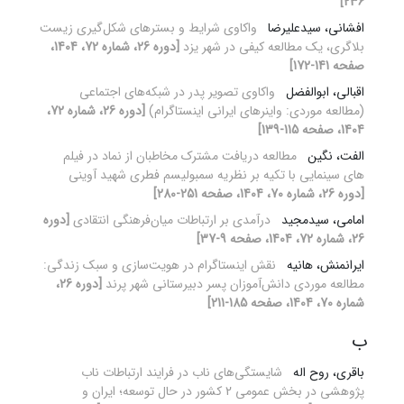
236]
افشانی، سیدعلیرضا
واکاوی شرایط و بستر‌های شکل‌گیری زیست
بلاگری، یک مطالعه کیفی در شهر یزد
[دوره 26، شماره 72، 1404،
صفحه 141-172]
اقبالی، ابوالفضل
واکاوی تصویر پدر در شبکه‌های اجتماعی
(مطالعه موردی: واینرهای ایرانی اینستاگرام)
[دوره 26، شماره 72،
1404، صفحه 115-139]
الفت، نگین
مطالعه دریافت مشترک مخاطبان از نماد در فیلم
های سینمایی با تکیه بر نظریه سمبولیسم فطری شهید آوینی
[دوره 26، شماره 70، 1404، صفحه 251-280]
امامی، سیدمجید
درآمدی بر ارتباطات میان‌فرهنگی انتقادی
[دوره
26، شماره 72، 1404، صفحه 9-37]
ایرانمنش، هانیه
نقش اینستاگرام در هویت‌سازی و سبک زندگی:
مطالعه موردی دانش‌آموزان پسر دبیرستانی شهر پرند
[دوره 26،
شماره 70، 1404، صفحه 185-211]
ب
باقری، روح اله
شایستگی‌های ناب در فرایند ارتباطات ناب
پژوهشی در بخش عمومی 2 کشور در حال توسعه؛ ایران و