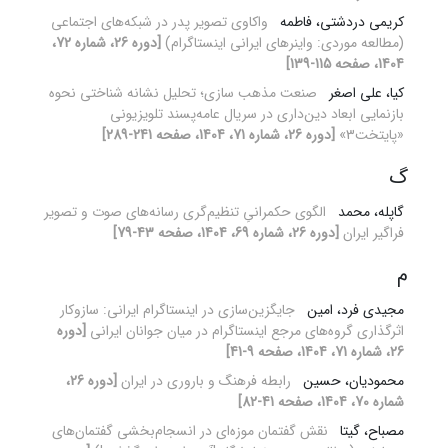
کریمی دردشتی، فاطمه
واکاوی تصویر پدر در شبکه‌های اجتماعی
(مطالعه موردی: واینرهای ایرانی اینستاگرام)
[دوره 26، شماره 72،
1404، صفحه 115-139]
کیا، علی اصغر
صنعت مذهب سازی؛ تحلیل نشانه شناختی نحوه
بازنمایی ابعاد دین‌داری در سریال عامه‌پسند تلویزیونی
«پایتخت3»
[دوره 26، شماره 71، 1404، صفحه 241-289]
گ
گاپله، محمد
الگوی حکمرانیِ تنظیم‌گری رسانه‌های صوت و تصویر
فراگیر ایران
[دوره 26، شماره 69، 1404، صفحه 43-79]
م
مجیدی فرد، امین
جایگزین‌سازی در اینستاگرام ایرانی: سازوکار
اثرگذاری گروه‌های مرجع اینستاگرام در میان جوانان ایرانی
[دوره
26، شماره 71، 1404، صفحه 9-41]
محمودیان، حسین
رابطه فرهنگ و باروری در ایران
[دوره 26،
شماره 70، 1404، صفحه 41-82]
مصباح، گیتا
نقش گفتمان موزه‌ای در انسجام‌بخشی گفتمان‌های