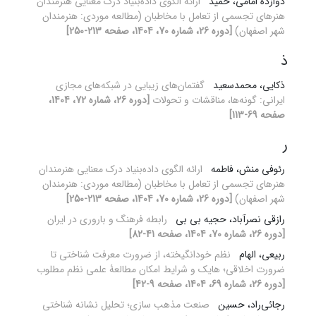
دوازده امامی، حمید
ارائه الگوی داده‌بنیاد درک معنایی هنرمندان
هنرهای تجسمی از تعامل با مخاطبان (مطالعه موردی: هنرمندان
شهر اصفهان)
[دوره 26، شماره 70، 1404، صفحه 213-250]
ذ
ذکایی، محمدسعید
گفتمان‌های زیبایی در شبکه‌های مجازی
ایرانی: گونه‌ها، مناقشات و تحولات
[دوره 26، شماره 72، 1404،
صفحه 69-113]
ر
رئوفی منش، فاطمه
ارائه الگوی داده‌بنیاد درک معنایی هنرمندان
هنرهای تجسمی از تعامل با مخاطبان (مطالعه موردی: هنرمندان
شهر اصفهان)
[دوره 26، شماره 70، 1404، صفحه 213-250]
رازقی نصرآباد، حجیه بی بی
رابطه فرهنگ و باروری در ایران
[دوره 26، شماره 70، 1404، صفحه 41-82]
ربیعی، الهام
نظم خودانگیخته، از ضرورت معرفت شناختی تا
ضرورت اخلاقی؛ هایک و شرایط امکان مطالعۀ علمی نظم مطلوب
[دوره 26، شماره 69، 1404، صفحه 9-42]
رجائی‌راد، حسین
صنعت مذهب سازی؛ تحلیل نشانه شناختی