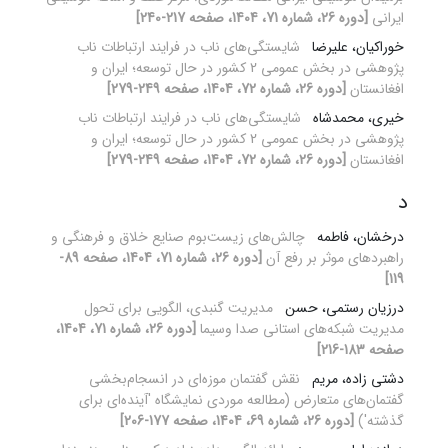
ایرانی
[دوره 26، شماره 71، 1404، صفحه 217-240]
خوراکیان، علیرضا
شایستگی‌های ناب در فرایند ارتباطات ناب
پژوهشی در بخش عمومی 2 کشور در حال توسعه؛ ایران و
افغانستان
[دوره 26، شماره 72، 1404، صفحه 249-279]
خیری، محمدشاه
شایستگی‌های ناب در فرایند ارتباطات ناب
پژوهشی در بخش عمومی 2 کشور در حال توسعه؛ ایران و
افغانستان
[دوره 26، شماره 72، 1404، صفحه 249-279]
د
درخشان، فاطمه
چالش‌های زیست‌بوم صنایع خلاق و فرهنگی و
راهبردهای موثر بر رفع آن
[دوره 26، شماره 71، 1404، صفحه 89-
119]
درزیان رستمی، حسن
مدیریت گنبدی، الگویی برای تحول
مدیریت شبکه‌های استانی صدا وسیما
[دوره 26، شماره 71، 1404،
صفحه 183-216]
دشتی زاده، مریم
نقش گفتمان موزه‌ای در انسجام‌بخشی
گفتمان‌های متعارض (مطالعه موردی نمایشگاه 'آینده‌ای برای
گذشته')
[دوره 26، شماره 69، 1404، صفحه 177-206]