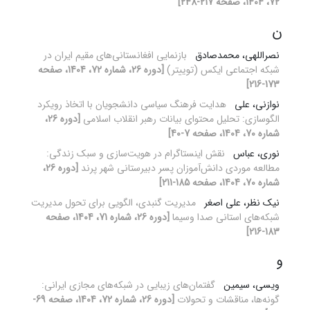
72، 1404، صفحه 217-248]
ن
نصراللهی، محمدصادق
بازنمایی افغانستانی‌های مقیم ایران در
شبکه اجتماعی ایکس (توییتر)
[دوره 26، شماره 72، 1404، صفحه
173-216]
نوازنی، علی
هدایت فرهنگ سیاسی دانشجویان با اتخاذ رویکرد
الگوسازی: تحلیل محتوای بیانات رهبر انقلاب اسلامی
[دوره 26،
شماره 70، 1404، صفحه 7-40]
نوری، عباس
نقش اینستاگرام در هویت‌سازی و سبک زندگی:
مطالعه موردی دانش‌آموزان پسر دبیرستانی شهر پرند
[دوره 26،
شماره 70، 1404، صفحه 185-211]
نیک نظر، علی اصغر
مدیریت گنبدی، الگویی برای تحول مدیریت
شبکه‌های استانی صدا وسیما
[دوره 26، شماره 71، 1404، صفحه
183-216]
و
ویسی، سیمین
گفتمان‌های زیبایی در شبکه‌های مجازی ایرانی:
گونه‌ها، مناقشات و تحولات
[دوره 26، شماره 72، 1404، صفحه 69-