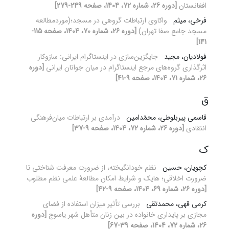
افغانستان
[دوره 26، شماره 72، 1404، صفحه 249-279]
فرخی، میثم
واکاوی ارتباطات گروهی در مسجد؛(موردمطالعه
مسجد جامع صفا تهران)
[دوره 26، شماره 70، 1404، صفحه 115-
141]
فولادیان، مجید
جایگزین‌سازی در اینستاگرام ایرانی: سازوکار
اثرگذاری گروه‌های مرجع اینستاگرام در میان جوانان ایرانی
[دوره
26، شماره 71، 1404، صفحه 9-41]
ق
قاسمی پیربلوطی، محمّدامین
درآمدی بر ارتباطات میان‌فرهنگی
انتقادی
[دوره 26، شماره 72، 1404، صفحه 9-37]
ک
کچویان، حسین
نظم خودانگیخته، از ضرورت معرفت شناختی تا
ضرورت اخلاقی؛ هایک و شرایط امکان مطالعۀ علمی نظم مطلوب
[دوره 26، شماره 69، 1404، صفحه 9-42]
کرمی قهی، محمدتقی
بررسی تأثیر میزان استفاده از فضای
مجازی بر پایداری خانواده در بین زنان متأهل شهر یاسوج
[دوره
26، شماره 72، 1404، صفحه 39-67]