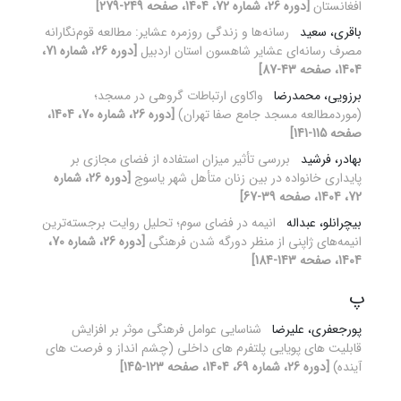
افغانستان
[دوره 26، شماره 72، 1404، صفحه 249-279]
باقری، سعید
رسانه‌ها و زندگی روزمره عشایر: مطالعه قوم‌نگارانه
مصرف رسانه‌ای عشایر شاهسون استان اردبیل
[دوره 26، شماره 71،
1404، صفحه 43-87]
برزویی، محمدرضا
واکاوی ارتباطات گروهی در مسجد؛
(موردمطالعه مسجد جامع صفا تهران)
[دوره 26، شماره 70، 1404،
صفحه 115-141]
بهادر، فرشید
بررسی تأثیر میزان استفاده از فضای مجازی بر
پایداری خانواده در بین زنان متأهل شهر یاسوج
[دوره 26، شماره
72، 1404، صفحه 39-67]
بیچرانلو، عبداله
انیمه در فضای سوم؛ تحلیل روایت برجسته‌ترین
انیمه‌های ژاپنی از منظر دورگه شدن فرهنگی
[دوره 26، شماره 70،
1404، صفحه 143-184]
پ
پورجعفری، علیرضا
شناسایی عوامل فرهنگی موثر بر افزایش
قابلیت های پویایی پلتفرم های داخلی (چشم انداز و فرصت های
آینده)
[دوره 26، شماره 69، 1404، صفحه 123-145]