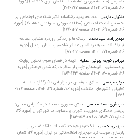
متعارض (مطالعه موردی نمایشگاه 'آینده‌ای برای گذشته')
[دوره
26، شماره 69، 1404، صفحه 177-206]
ملکیان، نازنین
مطالعه پدیدارشناسانه تاثیر شبکه‌های اجتماعی بر
احساس امنیت اجتماعی (مطالعه موردی: متولدین دهه 70)
[دوره
26، شماره 69، 1404، صفحه 147-176]
مهدی‌زاده‌، سیدمحمد
رسانه‌ها و زندگی روزمره عشایر: مطالعه
قوم‌نگارانه مصرف رسانه‌ای عشایر شاهسون استان اردبیل
[دوره
26، شماره 71، 1404، صفحه 43-87]
مهرابی کوچه بیوکی، عطیه
انیمه در فضای سوم؛ تحلیل روایت
برجسته‌ترین انیمه‌های ژاپنی از منظر دورگه شدن فرهنگی
[دوره
26، شماره 70، 1404، صفحه 143-184]
موقر، مرتضی
اخلاق حرفه ای در بازاریابی تاثیرگذار: مقایسه
تطبیقی کشورهای منتخب
[دوره 26، شماره 69، 1404، صفحه 207-
236]
میرباقری، سید محسن
نقش محوری مسجد در حکمرانی محلی:
بررسی همکاری مدیریت شهری و مساجد در شهر تهران
[دوره 26،
شماره 71، 1404، صفحه 153-182]
میرزائی، حسین
پُخت‌وپز هویت: تغییرات ذائقه غذایی و
بازسازی هویت نزد مهاجران افغانستانی در ایران
[دوره 26، شماره