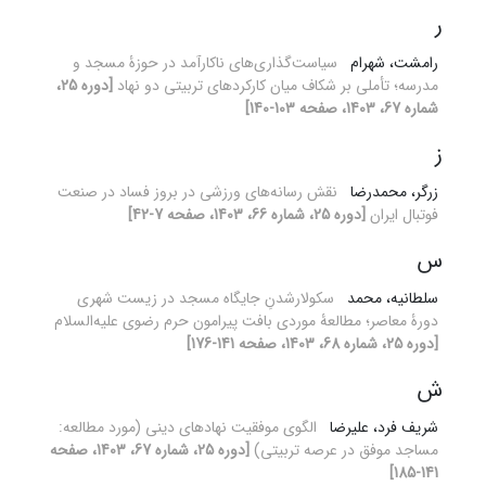
ر
رامشت، شهرام
سیاست‌گذاری‌های ناکارآمد در حوزۀ مسجد و
مدرسه؛ تأملی بر شکاف میان کارکردهای تربیتی دو نهاد
[دوره 25،
شماره 67، 1403، صفحه 103-140]
ز
زرگر، محمدرضا
نقش رسانه‌های ورزشی در بروز فساد در صنعت
فوتبال ایران
[دوره 25، شماره 66، 1403، صفحه 7-42]
س
سلطانیه، محمد
سکولارشدنِ جایگاه مسجد در زیست شهری
دورۀ معاصر؛ مطالعۀ موردی بافت پیرامون حرم رضوی علیه‌السلام
[دوره 25، شماره 68، 1403، صفحه 141-176]
ش
شریف فرد، علیرضا
الگوی موفقیت نهادهای دینی (مورد مطالعه:
مساجد موفق در عرصه تربیتی)
[دوره 25، شماره 67، 1403، صفحه
141-185]