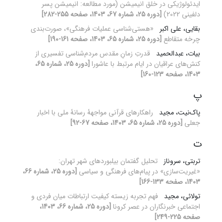
ایدئولوژیکی در خلق انیمیشن (مورد مطالعه: انیمیشن پسر
دلفینی 2022)
[دوره 25، شماره 67، 1403، صفحه 255-282]
بقایی، علی اکبر
«هستی‌شناسی عملیات فرهنگی»، صورت‌بندی
چرخه متقاطع
[دوره 25، شماره 65، 1403، صفحه 161-190]
بیات، عبدالحمید
قدرتِ زمانِ مقدس مردم‌شناسی تفسیری از
کنش‌های عراقیان در ایام مرتبط با عاشورا
[دوره 25، شماره 65،
1403، صفحه 123-160]
پ
پاک‌نیت، مجید
راهکارهای قرآنی مواجهۀ رسانۀ ملی با اخبار
جعلی
[دوره 25، شماره 65، 1403، صفحه 67-92]
ت
تربتی، سروناز
تحلیل گفتمان بیلبوردهای شهر تهران:
«غیریت‌سازی» در پیام‌های فرهنگی و سیاسی
[دوره 25، شماره 66،
1403، صفحه 133-166]
تولائی، مجید
فهم تجربه زیسته کیفیت ارتباطات میان فردی و
اجتماعی خبرنگاران در عصر کرونا
[دوره 25، شماره 66، 1403،
صفحه 225-249]