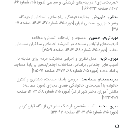
«غیریت‌سازی» در پیام‌های فرهنگی و سیاسی
[دوره 25، شماره 66،
1403، صفحه 133-166]
مطلبی، داریوش
وظایف فرهنگی _اجتماعی استادان از دیدگاه
رهبر جمهوری اسلامی ایران
[دوره 25، شماره 67، 1403، صفحه 7-
38]
مهربانی‌فر، حسین
مسجد و ارتباطات انسانی؛ مطالعه
ظرفیت‌های ارتباطی مسجد در اندیشه اجتماعی متفکران مسلمان
معاصر
[دوره 25، شماره 68، 1403، صفحه 9-35]
مهری، کریم
مدل نظری و اجرایی مشارکت مردم برای مقابله با
آسیب‌های اجتماعی براساس مداخلات اجتماع‌محور بر پایۀ مساجد
و امام محله
[دوره 25، شماره 68، 1403، صفحه 71-105]
میرمحمدتبار، سیداحمد
بررسی رابطه حمایت، دینداری و کنترل
خانواده با آسیب‌های خانوادگی فضای مجازی (مورد مطالعه:
دانش آموزان دختر شهر اراک)
[دوره 25، شماره 68، 1403، صفحه
207-233]
میری، محمد
آسیب‌شناسی فرهنگ سلبریتی از نگاه قرآن کریم
[دوره 25، شماره 65، 1403، صفحه 93-122]
ن