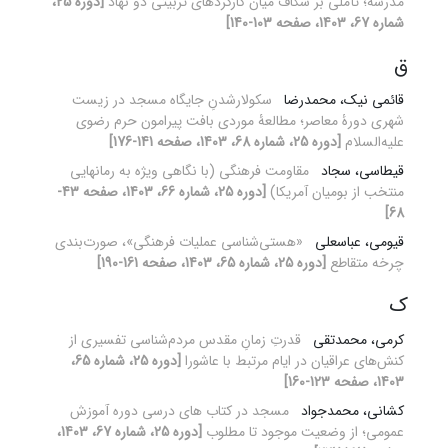
مدرسه؛ تأملی بر شکاف میان کارکردهای تربیتی دو نهاد
[دوره 25،
شماره 67، 1403، صفحه 103-140]
ق
قائمی نیک، محمدرضا
سکولارشدنِ جایگاه مسجد در زیست
شهری دورۀ معاصر؛ مطالعۀ موردی بافت پیرامون حرم رضوی
علیه‌السلام
[دوره 25، شماره 68، 1403، صفحه 141-176]
قیطاسی، سجاد
مقاومت فرهنگی (با نگاهی ویژه به رمانهایی
منتخب از بومیان آمریکا)
[دوره 25، شماره 66، 1403، صفحه 43-
68]
قیومی، عباسعلی
«هستی‌شناسی عملیات فرهنگی»، صورت‌بندی
چرخه متقاطع
[دوره 25، شماره 65، 1403، صفحه 161-190]
ک
کرمی، محمدتقی
قدرتِ زمانِ مقدس مردم‌شناسی تفسیری از
کنش‌های عراقیان در ایام مرتبط با عاشورا
[دوره 25، شماره 65،
1403، صفحه 123-160]
کشانی، محمدجواد
مسجد در کتاب های درسی دوره آموزش
عمومی؛ از وضعیت موجود تا مطلوب
[دوره 25، شماره 67، 1403،