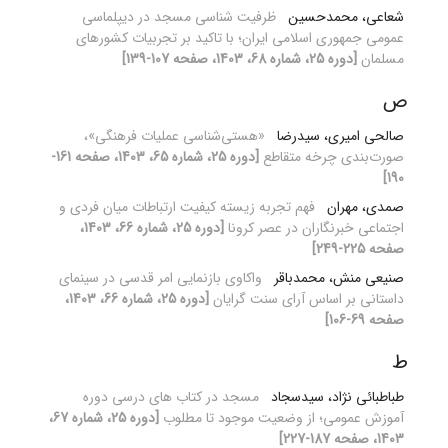
شعاعی، محمدحسین
ظرفیت شناسی مسجد در دیپلماسی
عمومی جمهوری اسلامی ایران؛ با تاکید بر تجربیات کشورهای
مسلمان
[دوره 25، شماره 68، 1403، صفحه 107-139]
ص
صالحی امیری، سیدرضا
«هستی‌شناسی عملیات فرهنگی»،
صورت‌بندی چرخه متقاطع
[دوره 25، شماره 65، 1403، صفحه 161-
190]
صمدی، مهران
فهم تجربه زیسته کیفیت ارتباطات میان فردی و
اجتماعی خبرنگاران در عصر کرونا
[دوره 25، شماره 66، 1403،
صفحه 225-249]
صنیعی منش، محمدباقر
واکاوی بازنمایی امر قدسی در سینمای
داستانی بر اساس آرای سنت گرایان
[دوره 25، شماره 66، 1403،
صفحه 69-106]
ط
طباطبائی نژاد، سیدسجاد
مسجد در کتاب های درسی دوره
آموزش عمومی؛ از وضعیت موجود تا مطلوب
[دوره 25، شماره 67،
1403، صفحه 187-227]