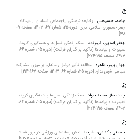
ج
جاهد، حسینعلی
وظایف فرهنگی _اجتماعی استادان از دیدگاه
رهبر جمهوری اسلامی ایران
[دوره 25، شماره 67، 1403، صفحه 7-
38]
جعفرزاده پور، فروزنده
سبک زندگی نسل‌ها و همه‌گیری کرونا،
تغییرات و پیامدها (تأکید بر گذران فراغت)
[دوره 25، شماره 66،
1403، صفحه 195-224]
جهان پرور، طاهره
مطالعه تأثیر عوامل رسانه‌ای بر میزان مشارکت
سیاسی شهروندان
[دوره 25، شماره 66، 1403، صفحه 167-194]
چ
چیت ساز، محمد جواد
سبک زندگی نسل‌ها و همه‌گیری کرونا،
تغییرات و پیامدها (تأکید بر گذران فراغت)
[دوره 25، شماره 66،
1403، صفحه 195-224]
ح
حسینی پاکدهی، علیرضا
نقش رسانه‌های ورزشی در بروز فساد
در صنعت فوتبال ایران
[دوره 25، شماره 66، 1403، صفحه 7-42]