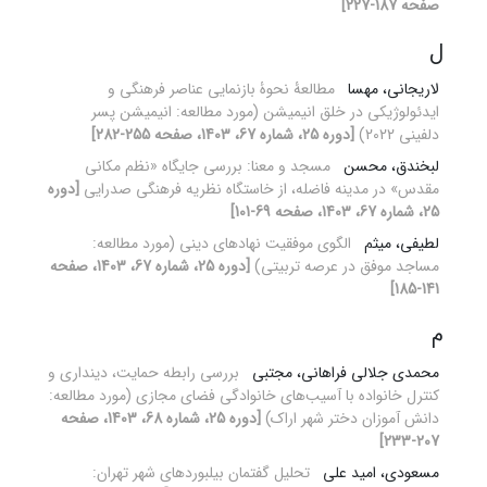
صفحه 187-227]
ل
لاریجانی، مهسا
مطالعۀ نحوۀ بازنمایی عناصر فرهنگی و
ایدئولوژیکی در خلق انیمیشن (مورد مطالعه: انیمیشن پسر
دلفینی 2022)
[دوره 25، شماره 67، 1403، صفحه 255-282]
لبخندق، محسن
مسجد و معنا: بررسی جایگاه «نظم مکانی
مقدس» در مدینه فاضله، از خاستگاه نظریه فرهنگی صدرایی
[دوره
25، شماره 67، 1403، صفحه 69-101]
لطیفی، میثم
الگوی موفقیت نهادهای دینی (مورد مطالعه:
مساجد موفق در عرصه تربیتی)
[دوره 25، شماره 67، 1403، صفحه
141-185]
م
محمدی جلالی فراهانی، مجتبی
بررسی رابطه حمایت، دینداری و
کنترل خانواده با آسیب‌های خانوادگی فضای مجازی (مورد مطالعه:
دانش آموزان دختر شهر اراک)
[دوره 25، شماره 68، 1403، صفحه
207-233]
مسعودی، امید علی
تحلیل گفتمان بیلبوردهای شهر تهران: