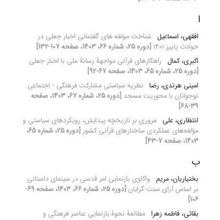
ا
افقهی، اسماعیل
شناخت مولفه های گفتمانی اخبار جعلی در
حوادث پاییز ۱۴۰۱
[دوره 25، شماره 66، 1403، صفحه 107-132]
اکبری، کمال
راهکارهای قرآنی مواجهۀ رسانۀ ملی با اخبار جعلی
[دوره 25، شماره 65، 1403، صفحه 67-92]
امینی هرندی، رضا
نظریه سیاستی مشارکت فرهنگی - اجتماعی
نوجوانان با محوریت مسجد
[دوره 25، شماره 67، 1403، صفحه
39-68]
انتظاری، علی
مروری بر تاریخچه پیدایش، رویکردهای سیاستی و
مؤلفه‌های عملکردی ساختارهای قرآنی کشور
[دوره 25، شماره 65،
1403، صفحه 7-43]
ب
بختیاریان، مریم
واکاوی بازنمایی امر قدسی در سینمای داستانی
بر اساس آرای سنت گرایان
[دوره 25، شماره 66، 1403، صفحه 69-
106]
بقائی، فاطمه زهرا
مطالعۀ نحوۀ بازنمایی عناصر فرهنگی و