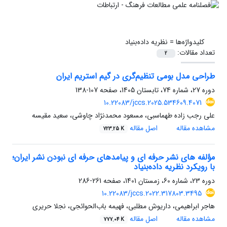
کلیدواژه‌ها =
نظریه داده‌بنیاد
تعداد مقالات:
2
طراحی مدل بومی تنظیم‌گری در گیم ‌استریم ایران
دوره 27، شماره 74، تابستان 1405، صفحه
107-138
10.22083/jccs.2025.534609.4071
علی رجب زاده طهماسبی، مسعود محمدنژاد چاوشی، سعید مقیسه
مشاهده مقاله
اصل مقاله
723.25 K
مؤلفه های نشر حرفه ای و پیامدهای حرفه ای نبودن نشر ایران؛
با رویکرد نظریه داده‌بنیاد
دوره 23، شماره 60، زمستان 1401، صفحه
261-286
10.22083/jccs.2022.317803.3495
هاجر ابراهیمی، داریوش مطلبی، فهیمه باب‌الحوائجی، نجلا حریری
مشاهده مقاله
اصل مقاله
777.04 K