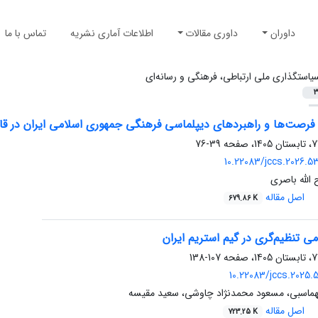
داوران
داوری مقالات
اطلاعات آماری نشریه
تماس با ما
یاستگذاری ملی ارتباطی، فرهنگی و رسانه‌ای
3
رصت‌ها و راهبردهای دیپلماسی فرهنگی جمهوری اسلامی ایران در قاره 
39-76
10.22083/jccs.2026.
الله باصری
اصل مقاله
679.86 K
 تنظیم‌گری در گیم ‌استریم ایران
107-138
10.22083/jccs.2025.
ماسبی، مسعود محمدنژاد چاوشی، سعید مقیسه
اصل مقاله
723.25 K