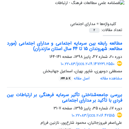
کلیدواژه‌ها =
مدارای اجتماعی
تعداد مقالات:
2
مطالعه رابطه بین سرمایه اجتماعی و مدارای ‌اجتماعی (مورد
مطالعه: شهروندان 15 تا 44 سال استان مازندران)
دوره 20، شماره 47، پاییز 1398، صفحه
141-164
10.22083/jccs.2019.147231.2550
مصطفی دومهری، شاپور بهیان، اسماعیل جهانبخش
مشاهده مقاله
اصل مقاله
644.5 K
بررسی جامعه‌شناختی تأثیر سرمایه فرهنگی بر ارتباطات بین
فردی با تأکید بر مدارای اجتماعی
دوره 17، شماره 35، پاییز 1395، صفحه
7-31
10.22083/jccs.2016.42515
علی‌اصغر فیروزجائیان، محمود شارع‌پور، نازنین فرزام