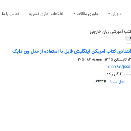
داوران
داوری مقالات
اطلاعات آماری نشریه
تماس با ما
تب آموزشی زبان خارجی
1
نتقادی کتاب امریکن اینگلیش فایل با استفاده از مدل ون دایک
186-205
10.22083/jccs
وس آقاگل زاده
اصل مقاله
847.3 K