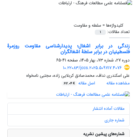
کلیدواژه‌ها =
سلطه و مقاومت
تعداد مقالات:
1
زندگی در برابر اشغال؛ پدیدارشناسی مقاومت روزمرۀ
فلسطینیان در برابر سلطۀ اشغالگران
دوره 27، شماره 73، بهار 1405، صفحه
41-65
10.22083/jccs.2025.509717.4076
علی اسکندری نداف، محمدصادق کربلایی زاده، مجتبی نامخواه
مشاهده مقاله
اصل مقاله
612.04 K
مقالات آماده انتشار
شماره جاری
شماره‌های پیشین نشریه