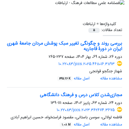
کلیدواژه‌ها =
ارتباطات
تعداد مقالات:
5
بررسی روند و چگونگی تغییر سبک پوشش مردان جامعۀ شهری
ایران در دورۀ قاجاریه
دوره 26، شماره 69، بهار 1404، صفحه
237-265
10.22083/jccs.2025.468016.3893
شهناز جنگجو قولنجی
مشاهده مقاله
اصل مقاله
645.26 K
مجازی‌شدن کلاس درس و فرهنگ دانشگاهی
دوره 24، شماره 63، پاییز 1402، صفحه
111-139
10.22083/jccs.2023.362674.3675
فاطمه لولائی، سوسن باستانی، مقصود فراستخواه، حسین ابراهیم آبادی
مشاهده مقاله
اصل مقاله
1.08 M