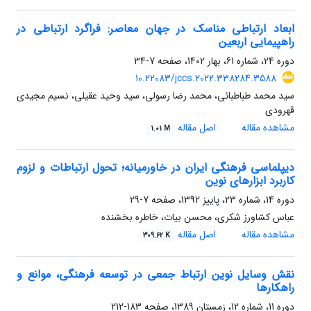
ابعاد ارتباطی مناسک در جهان معاصر: فراگرد ارتباطی در
راهپیمایی اربعین
دوره 24، شماره 61، بهار 1402، صفحه
7-34
10.22083/jccs.2022.338284.3588
سید محمد طباطبائی، محمد رضا رسولی، سید وحید عقیلی، نسیم مجیدی
قهرودی
مشاهده مقاله
اصل مقاله
1.01 M
دیپلماسی فرهنگی ایران در خاورمیانه؛ تحول ارتباطات و لزوم
کاربرد ابزارهای نوین
دوره 14، شماره 23، پاییز 1392، صفحه
7-29
عباس کشاورز شکری، محسن بیات، خاطره بخشنده
مشاهده مقاله
اصل مقاله
309.62 K
نقش وسایل نوین ارتباط جمعی در توسعه فرهنگی، موانع و
راهکارها
دوره 11، شماره 12، زمستان 1389، صفحه
183-212