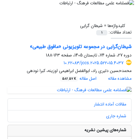
کلیدواژه‌ها =
شیطان گرایی
تعداد مقالات:
1
شیطان‌گرایی در مجموعه تلویزیونی «مافوق طبیعی»
دوره 27، شماره 74، تابستان 1405، صفحه
163-188
10.22083/jccs.2025.522015.4037
محمدحسین دلیری راد، ابوالفضل ابراهیمی اوزینه، کبرا نودهی
مشاهده مقاله
اصل مقاله
582.57 K
مقالات آماده انتشار
شماره جاری
شماره‌های پیشین نشریه