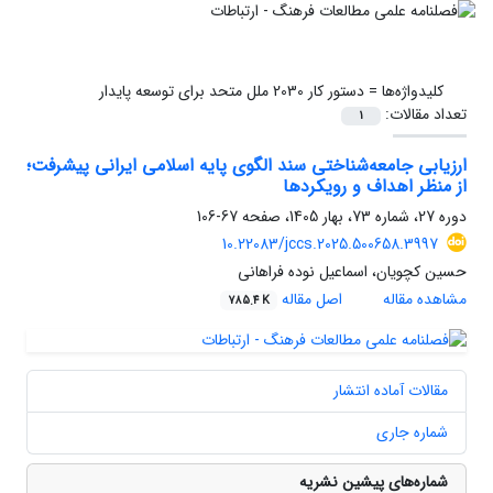
کلیدواژه‌ها =
دستور کار 2030 ملل متحد برای توسعه پایدار
تعداد مقالات:
1
ارزیابی جامعه‌شناختی سند الگوی پایه اسلامی‏ ایرانی پیشرفت؛
از منظر اهداف و رویکردها
دوره 27، شماره 73، بهار 1405، صفحه
67-106
10.22083/jccs.2025.500658.3997
حسین کچویان، اسماعیل نوده فراهانی
مشاهده مقاله
اصل مقاله
785.4 K
مقالات آماده انتشار
شماره جاری
شماره‌های پیشین نشریه