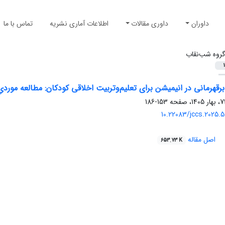
داوران
داوری مقالات
اطلاعات آماری نشریه
تماس با ما
روه شب‌نقاب
1
 ابرقهرمانی در انیمیشن برای تعلیم‌وتربیت اخلاقی کودکان: مطالعه مور
153-186
10.22083/jccs.2025.
اصل مقاله
653.73 K