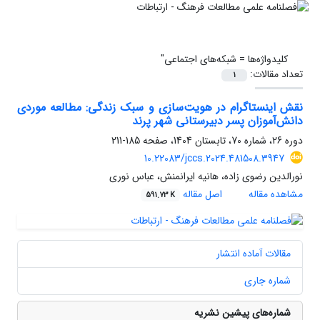
کلیدواژه‌ها =
شبکه‌های اجتماعی"
تعداد مقالات:
1
نقش اینستاگرام در هویت‌سازی و سبک زندگی: مطالعه موردی
دانش‌آموزان پسر دبیرستانی شهر پرند
دوره 26، شماره 70، تابستان 1404، صفحه
185-211
10.22083/jccs.2024.481508.3947
نورالدین رضوی زاده، هانیه ایرانمنش، عباس نوری
مشاهده مقاله
اصل مقاله
591.73 K
مقالات آماده انتشار
شماره جاری
شماره‌های پیشین نشریه