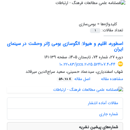
کلیدواژه‌ها =
بومی‌سازی
تعداد مقالات:
1
اسطوره، اقلیم و هیولا: الگوسازی بومی ژانر وحشت در سینمای
ایران
دوره 27، شماره 74، تابستان 1405، صفحه
139-161
10.22083/jccs.2025.524107.4044
شهاب اسفندیاری، سیدعماد حسینی، سعید سراج‌الدین میرقائد
مشاهده مقاله
اصل مقاله
540.78 K
مقالات آماده انتشار
شماره جاری
شماره‌های پیشین نشریه