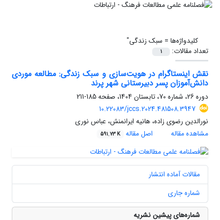
کلیدواژه‌ها =
سبک زندگی"
تعداد مقالات:
1
نقش اینستاگرام در هویت‌سازی و سبک زندگی: مطالعه موردی
دانش‌آموزان پسر دبیرستانی شهر پرند
دوره 26، شماره 70، تابستان 1404، صفحه
185-211
10.22083/jccs.2024.481508.3947
نورالدین رضوی زاده، هانیه ایرانمنش، عباس نوری
مشاهده مقاله
اصل مقاله
591.73 K
مقالات آماده انتشار
شماره جاری
شماره‌های پیشین نشریه