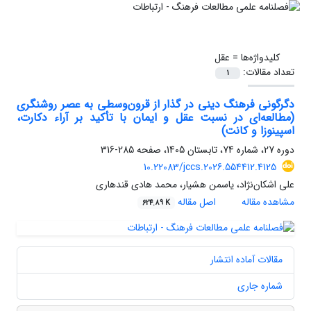
کلیدواژه‌ها =
عقل
تعداد مقالات:
1
دگرگونی فرهنگ دینی در گذار از قرون‌وسطی به عصر روشنگری
(مطالعه‌ای در نسبت عقل و ایمان با تأکید بر آراء دکارت،
اسپینوزا و کانت)
دوره 27، شماره 74، تابستان 1405، صفحه
285-316
10.22083/jccs.2026.554412.4125
علی اشکان‌نژاد، یاسمن هشیار، محمد هادی قندهاری
مشاهده مقاله
اصل مقاله
624.89 K
مقالات آماده انتشار
شماره جاری