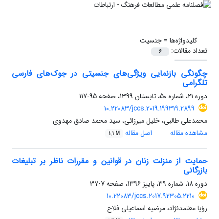
کلیدواژه‌ها =
جنسیت
تعداد مقالات:
6
چگونگی بازنمایی ویژگی‌های جنسیتی در جوک‌های فارسی
تلگرامی
دوره 21، شماره 50، تابستان 1399، صفحه
95-117
10.22083/jccs.2019.199319.2899
محمدعلی طالبی، خلیل میرزائی، سید محمد صادق مهدوی
مشاهده مقاله
اصل مقاله
1.1 M
حمایت از منزلت زنان در قوانین و مقررات ناظر بر تبلیغات
بازرگانی
دوره 18، شماره 39، پاییز 1396، صفحه
7-37
10.22083/jccs.2017.92305.2210
رؤیا معتمدنژاد، مرضیه اسماعیلی فلاح