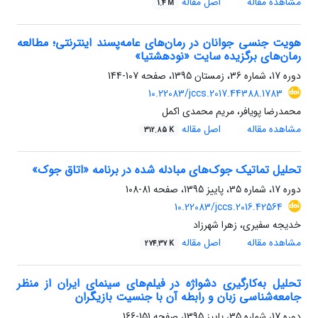
مشاهده مقاله
اصل مقاله
1.4 M
هویت جنسی جوانان در رمان‌های عامه‌پسند اینترنتی؛ مطالعه
رمان‌های برگزیده سایت «نودهشتیا»
دوره 17، شماره 36، زمستان 1395، صفحه
107-144
10.22083/jccs.2017.44388.1783
محمدرضا پویافر، مریم محمدی اکمل
مشاهده مقاله
اصل مقاله
312.85 K
تحلیل تماتیک جوک‌های مبادله شده در برنامه «اتاق جوک»
دوره 17، شماره 35، پاییز 1395، صفحه
81-108
10.22083/jccs.2016.42564
خدیجه سفیری، زهرا شهرزاد
مشاهده مقاله
اصل مقاله
274.37 K
تحلیل به‌کارگیری دشواژه در فیلم‌های سینمای ایران از منظر
جامعه‌شناسی زبان و رابطه آن با جنسیت بازیگران
دوره 17، شماره 35، پاییز 1395، صفحه
151-166