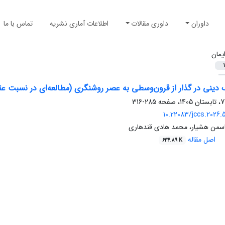
داوران
داوری مقالات
اطلاعات آماری نشریه
تماس با ما
یمان
1
دینی در گذار از قرون‌وسطی به عصر روشنگری (مطالعه‌ای در نسبت عقل و 
285-316
10.22083/jccs.2026.
یاسمن هشیار، محمد هادی قندهاری
اصل مقاله
624.89 K