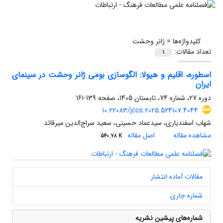
کلیدواژه‌ها =
ژانر وحشت
تعداد مقالات:
1
اسطوره، اقلیم و هیولا: الگوسازی بومی ژانر وحشت در سینمای
ایران
دوره 27، شماره 74، تابستان 1405، صفحه
139-161
10.22083/jccs.2025.524107.4044
شهاب اسفندیاری، سیدعماد حسینی، سعید سراج‌الدین میرقائد
مشاهده مقاله
اصل مقاله
540.78 K
مقالات آماده انتشار
شماره جاری
شماره‌های پیشین نشریه