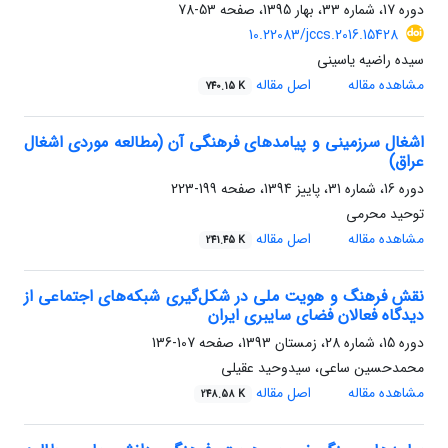
دوره 17، شماره 33، بهار 1395، صفحه
53-78
10.22083/jccs.2016.15428
سیده راضیه یاسینی
مشاهده مقاله
اصل مقاله
740.15 K
اشغال سرزمینی و پیامدهای فرهنگی آن (مطالعه موردی اشغال
عراق)
دوره 16، شماره 31، پاییز 1394، صفحه
199-223
توحید محرمی
مشاهده مقاله
اصل مقاله
241.45 K
نقش فرهنگ و هویت ملی در شکل‌گیری شبکه‌های اجتماعی از
دیدگاه فعالان فضای سایبری ایران
دوره 15، شماره 28، زمستان 1393، صفحه
107-136
محمدحسین ساعی، سیدوحید عقیلی
مشاهده مقاله
اصل مقاله
248.58 K