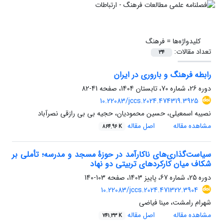
کلیدواژه‌ها =
فرهنگ
تعداد مقالات:
34
رابطه فرهنگ و باروری در ایران
دوره 26، شماره 70، تابستان 1404، صفحه
41-82
10.22083/jccs.2024.474319.3925
نصیبه اسمعیلی، حسین محمودیان، حجیه بی بی رازقی نصرآباد
مشاهده مقاله
اصل مقاله
864.96 K
سیاست‌گذاری‌های ناکارآمد در حوزۀ مسجد و مدرسه؛ تأملی بر
شکاف میان کارکردهای تربیتی دو نهاد
دوره 25، شماره 67، پاییز 1403، صفحه
103-140
10.22083/jccs.2024.471322.3904
شهرام رامشت، مینا فیاضی
مشاهده مقاله
اصل مقاله
741.33 K