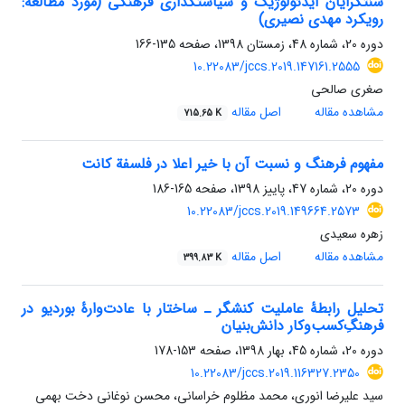
سنت‎گرایان ایدئولوژیک و سیاستگذاری فرهنگی (مورد مطالعه:
رویکرد مهدی نصیری)
دوره 20، شماره 48، زمستان 1398، صفحه
135-166
10.22083/jccs.2019.147161.2555
صغری صالحی
مشاهده مقاله
اصل مقاله
715.65 K
مفهوم فرهنگ و نسبت آن با خیر اعلا در فلسفة کانت
دوره 20، شماره 47، پاییز 1398، صفحه
165-186
10.22083/jccs.2019.149664.2573
زهره سعیدی
مشاهده مقاله
اصل مقاله
399.83 K
تحلیل رابطۀ عاملیت کنشگر‌‌‌‎‌ ـ‌ ساختار با عادت‌وارۀ بوردیو در
فرهنگِ‌کسب‌وکار دانش‌بنیان
دوره 20، شماره 45، بهار 1398، صفحه
153-178
10.22083/jccs.2019.116327.2350
سید علیرضا انوری، محمد مظلوم خراسانی، محسن نوغانی دخت بهمی