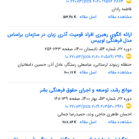
10.22083/jccs.2020.195116.2874
فاطمه رادان
مشاهده مقاله
اصل مقاله
562.48 K
ارائه الگوی رهبری افراد قومیت آذری زبان در سازمان براساس
مدل فرهنگی لوییس
دوره 22، شماره 54، تابستان 1400، صفحه
233-256
10.22083/jccs.2020.205891.2940
حنظله زینوند لرستانی، عباسعلی رستگار، عادل آذر، حسین دامغانیان
مشاهده مقاله
اصل مقاله
700.17 K
موانع رشد، توسعه و اجرای حقوق فرهنگی بشر
دوره 22، شماره 53، بهار 1400، صفحه
139-168
10.22083/jccs.2019.203520.2920
احسان طاهری حاجی وند، حمیدرضا جمالی
مشاهده مقاله
اصل مقاله
788.84 K