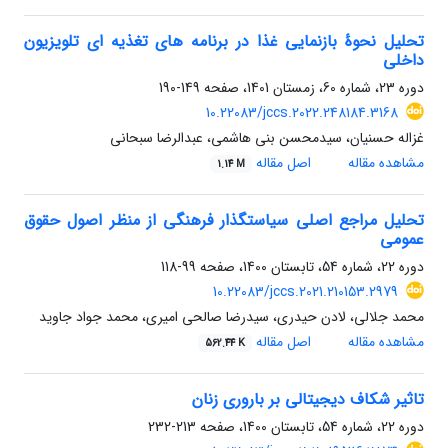
تحلیل نحوۀ بازنمایی غذا در برنامه های تغذیه ای تلویزیون
داخلی
دوره 23، شماره 60، زمستان 1401، صفحه
149-190
10.22083/jccs.2022.248184.3168
غزاله حسنیان، سیدمحسن بنی هاشمی، عبدالرضا سبحانی
مشاهده مقاله
اصل مقاله
1.14 M
تحلیل مراجع اصلی سیاستگذار فرهنگی از منظر اصول حقوق
عمومی
دوره 22، شماره 54، تابستان 1400، صفحه
99-118
10.22083/jccs.2021.210153.2979
محمد جلالی، لادن حیدری، سیدرضا صالحی امیری، محمد جواد جاوید
مشاهده مقاله
اصل مقاله
562.44 K
تاثیر شکاف دیجیتالی بر باروری زنان
دوره 22، شماره 54، تابستان 1400، صفحه
213-232