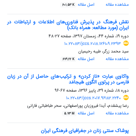
مشاهده مقاله
اصل مقاله
601.53 K
نقش فرهنگ در پذیرش فناوری‌های اطلاعات و ارتباطات در
ایران (مورد مطالعه: همراه بانک)
دوره 19، شماره 44، زمستان 1397، صفحه
27-48
10.22083/jccs.2018.126109.2393
سید محمد زرگر، طیبه رحیمیان
مشاهده مقاله
اصل مقاله
679.22 K
واکاوی عبارت «ناز کردن» و ترکیب‌های حاصل از آن در زبان
فارسی در پرتوی الگوی هَیجامَد
دوره 18، شماره 39، پاییز 1396، صفحه
67-96
10.22083/jccs.2017.96182.2240
رضا پیشقدم، آیدا فیروزیان پوراصفهانی، سحر طباطبائی فارانی
مشاهده مقاله
اصل مقاله
5.73 M
پوشاک سنتی زنان در جغرافیای فرهنگی ایران