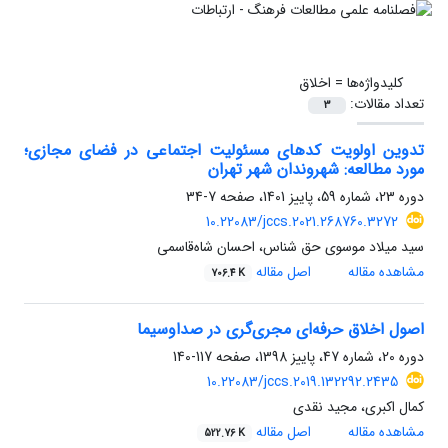
کلیدواژه‌ها =
اخلاق
تعداد مقالات:
3
تدوین اولویت کدهای مسئولیت اجتماعی در فضای مجازی؛
مورد مطالعه: شهروندان شهر تهران
دوره 23، شماره 59، پاییز 1401، صفحه
7-34
10.22083/jccs.2021.268760.3272
سید میلاد موسوی حق شناس، احسان شاه‌قاسمی
مشاهده مقاله
اصل مقاله
706.4 K
اصول اخلاق حرفه‌ای مجری‌گری در صداوسیما
دوره 20، شماره 47، پاییز 1398، صفحه
117-140
10.22083/jccs.2019.132292.2435
کمال اکبری، مجید نقدی
مشاهده مقاله
اصل مقاله
522.76 K