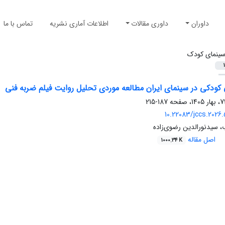
داوران
داوری مقالات
اطلاعات آماری نشریه
تماس با ما
ینمای کودک
1
 کودکی در سینمای ایران مطالعه موردی تحلیل روایت فیلم ضربه ‌فنی
187-215
10.22083/jccs.2026.
 سیدنورالدین رضوی‌زاده
اصل مقاله
1000.34 K