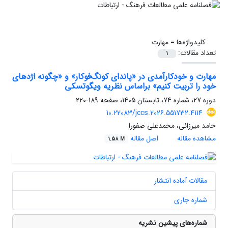
کلیدواژه‌ها =
مهارت
تعداد مقالات:
1
مهارت و خودکارآمدی در «پاندای کونگ‌فوکار» و «چگونه اژدهای
خود را تربیت کنیم» براساس نظریه ویگوتسکی
دوره 27، شماره 74، تابستان 1405، صفحه
189-220
10.22083/jccs.2026.551732.4114
حامد میرزائی، محمدعلی صفورا
مشاهده مقاله
اصل مقاله
1.58 M
مقالات آماده انتشار
شماره جاری
شماره‌های پیشین نشریه