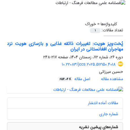
کلیدواژه‌ها =
خوراک
تعداد مقالات:
1
پُخت‌وپز هویت: تغییرات ذائقه غذایی و بازسازی هویت نزد
مهاجران افغانستانی در ایران
دوره 26، شماره 72، زمستان 1404، صفحه
217-248
10.22083/jccs.2025.512150.4018
حسین میرزائی
مشاهده مقاله
اصل مقاله
654.04 K
مقالات آماده انتشار
شماره جاری
شماره‌های پیشین نشریه