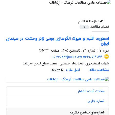
کلیدواژه‌ها =
اقلیم
تعداد مقالات:
1
اسطوره، اقلیم و هیولا: الگوسازی بومی ژانر وحشت در سینمای
ایران
دوره 27، شماره 74، تابستان 1405، صفحه
139-161
10.22083/jccs.2025.524107.4044
شهاب اسفندیاری، سیدعماد حسینی، سعید سراج‌الدین میرقائد
مشاهده مقاله
اصل مقاله
540.78 K
مقالات آماده انتشار
شماره جاری
شماره‌های پیشین نشریه