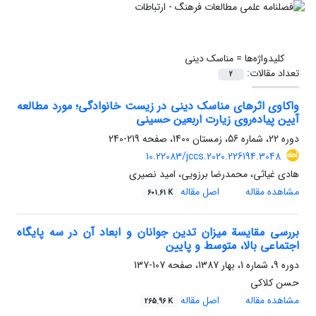
کلیدواژه‌ها =
مناسک دینی
تعداد مقالات:
2
واکاوی اثرهای مناسک دینی در زیست خانوادگی؛ مورد مطالعه
آیین پیاده‌روی زیارت اربعین حسینی
دوره 22، شماره 56، زمستان 1400، صفحه
219-240
10.22083/jccs.2020.226194.3048
هادی غیاثی، محمدرضا برزویی، امید نصیری
مشاهده مقاله
اصل مقاله
601.61 K
بررسی مقایسة میزان تدین جوانان و ابعاد آن در سه پایگاه
اجتماعی بالا، متوسط و پایین
دوره 9، شماره 1، بهار 1387، صفحه
107-137
حسن کلاکی
مشاهده مقاله
اصل مقاله
265.96 K