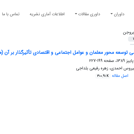
داوران
داوری مقالات
اطلاعات آماری نشریه
تماس با ما
روجن
1
 توسعه محور معلمان و عوامل اجتماعی و اقتصادی تأثیرگذار بر آن (
199-227
یروس احمدی، زهره رفیعی بلداجی
اصل مقاله
300.91 K