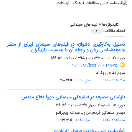
کلیدواژه‌ها =
فیلم‌های سینمایی
تعداد مقالات:
2
تحلیل به‌کارگیری دشواژه در فیلم‌های سینمای ایران از منظر
جامعه‌شناسی زبان و رابطه آن با جنسیت بازیگران
دوره 17، شماره 35، پاییز 1395، صفحه
151-166
10.22083/jccs.2016.42575
مریم تفرجی یگانه
مشاهده مقاله
اصل مقاله
280.44 K
بازنمایی مصرف در فیلم‌های سینمایی دورۀ دفاع مقدس
دوره 13، شماره 17، بهار 1391، صفحه
76-119
مهدی سلطانی گردفرامرزی، عبدالله بیچرانلو
مشاهده مقاله
اصل مقاله
439.79 K