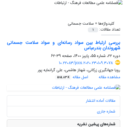
کلیدواژه‌ها =
سلامت جسمانی
تعداد مقالات:
1
بررسی ارتباط بین سواد رسانه‌ای و سواد سلامت جسمانی
شهروندان بندرعباس
دوره 22، شماره 55، پاییز 1400، صفحه
39-62
10.22083/jccs.2020.230109.3078
رویا جهانگیری زرکانی، شهناز هاشمی، علی گرانمایه پور
مشاهده مقاله
اصل مقاله
515.83 K
مقالات آماده انتشار
شماره جاری
شماره‌های پیشین نشریه