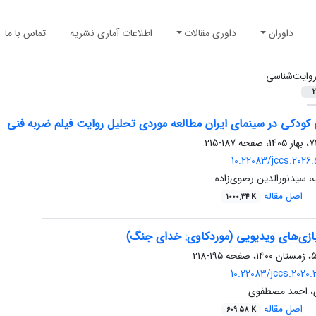
داوران
داوری مقالات
اطلاعات آماری نشریه
تماس با ما
وایت‌شناسی
2
 کودکی در سینمای ایران مطالعه موردی تحلیل روایت فیلم ضربه ‌فنی
187-215
10.22083/jccs.2026.
 سیدنورالدین رضوی‌زاده
اصل مقاله
1000.34 K
ازی‌های ویدیویی (موردکاوی: خدای جنگ)
195-218
10.22083/jccs.2020.
، احمد مصطفوی
اصل مقاله
609.58 K