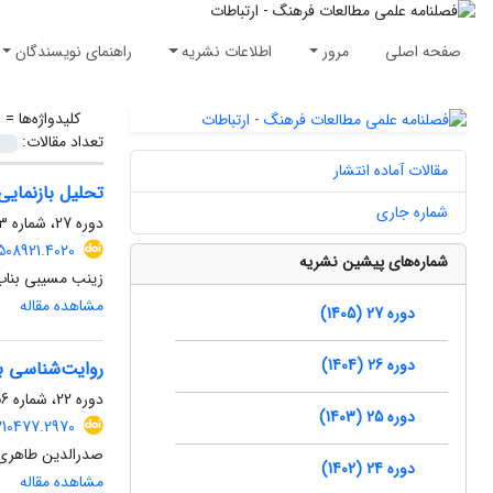
صفحه اصلی
مرور
اطلاعات نشریه
راهنمای نویسندگان
کلیدواژه‌ها =
ر
تعداد مقالات:
مقالات آماده انتشار
تحلیل بازنمایی
شماره جاری
دوره 27، شماره 73، بهار 1405، صفحه
508921.4020
شماره‌های پیشین نشریه
زینب مسیبی بناب،
مشاهده مقاله
دوره 27 (1405)
دوره 26 (1404)
روایت‌شناسی ب
دوره 22، شماره 56، زمستان 1400، صفحه
دوره 25 (1403)
210477.2970
صدرالدین طاهری
دوره 24 (1402)
مشاهده مقاله